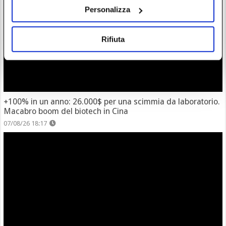
Personalizza
Rifiuta
+100% in un anno: 26.000$ per una scimmia da laboratorio.
Macabro boom del biotech in Cina
07/08/26 18:17