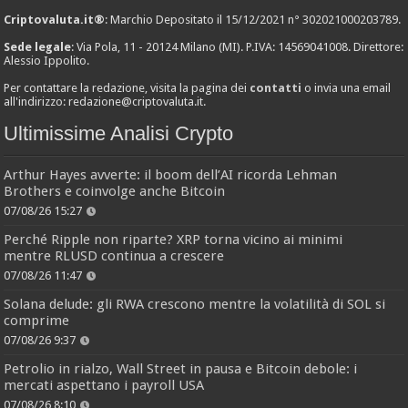
Criptovaluta.it®
: Marchio Depositato il 15/12/2021 n° 302021000203789.
Sede legale
: Via Pola, 11 - 20124 Milano (MI). P.IVA: 14569041008. Direttore:
Alessio Ippolito.
Per contattare la redazione, visita la pagina dei
contatti
o invia una email
all'indirizzo:
redazione@criptovaluta.it
.
Ultimissime Analisi Crypto
Arthur Hayes avverte: il boom dell’AI ricorda Lehman
Brothers e coinvolge anche Bitcoin
07/08/26 15:27
Perché Ripple non riparte? XRP torna vicino ai minimi
mentre RLUSD continua a crescere
07/08/26 11:47
Solana delude: gli RWA crescono mentre la volatilità di SOL si
comprime
07/08/26 9:37
Petrolio in rialzo, Wall Street in pausa e Bitcoin debole: i
mercati aspettano i payroll USA
07/08/26 8:10