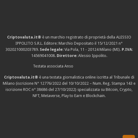
Criptovaluta.it®
è un marchio registrato di proprietà della ALESSIO
IPPOLITO S.R.L. Editore: Marchio Depositato il 15/12/2021
n°
302021000203789
.
Sede legale
: Via Pola, 11 - 20124 Milano (MI).
P.IVA
:
14569041008.
Direttore
: Alessio Ippolito.
Testata associata Anso
Criptovaluta.it®
è una testata giornalistica online iscritta al Tribunale di
Milano (iscrizione N° 12776/2022 del 10/10/2022 – Num. Reg. Stampa 143 e
iscrizione
ROC n° 38686
del 27/10/2022) specializzata su Bitcoin, Crypto,
NFT, Metaverse, Play to Earn e Blockchain.