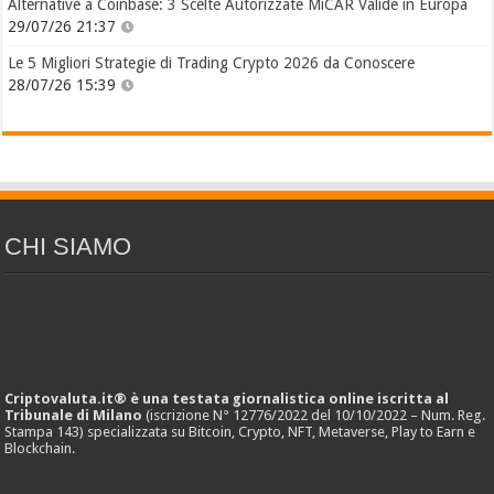
Alternative a Coinbase: 3 Scelte Autorizzate MiCAR Valide in Europa
29/07/26 21:37
Le 5 Migliori Strategie di Trading Crypto 2026 da Conoscere
28/07/26 15:39
CHI SIAMO
Criptovaluta.it® è una testata giornalistica online iscritta al
Tribunale di Milano
(iscrizione N° 12776/2022 del 10/10/2022 – Num. Reg.
Stampa 143) specializzata su Bitcoin, Crypto, NFT, Metaverse, Play to Earn e
Blockchain.