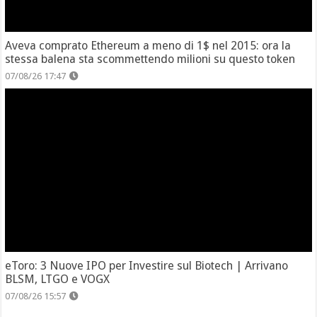
Aveva comprato Ethereum a meno di 1$ nel 2015: ora la
stessa balena sta scommettendo milioni su questo token
07/08/26 17:47
eToro: 3 Nuove IPO per Investire sul Biotech | Arrivano
BLSM, LTGO e VOGX
07/08/26 15:57