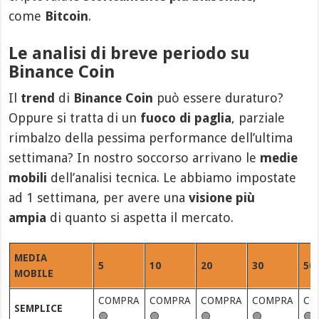
come
Bitcoin
.
Le analisi di breve periodo su
Binance Coin
Il
trend
di
Binance Coin
può essere duraturo?
Oppure si tratta di un
fuoco di paglia
, parziale
rimbalzo della pessima performance dell’ultima
settimana? In nostro soccorso arrivano le
medie
mobili
dell’analisi tecnica. Le abbiamo impostate
ad 1 settimana, per avere una
visione più
ampia
di quanto si aspetta il mercato.
MEDIA
5
10
20
30
50
MOBILE
COMPRA
COMPRA
COMPRA
COMPRA
CO
SEMPLICE
🟢
🟢
🟢
🟢
🟢