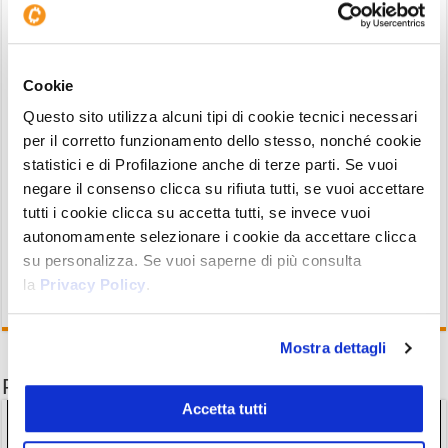
Binance Coin è dunque al centro delle operazioni
di un exchange che non solo sta diventando
Cookie
dominante sul mercato degli scambi, ma che sta
Questo sito utilizza alcuni tipi di cookie tecnici necessari
offrendo anche delle
alternative
a progetti molto
per il corretto funzionamento dello stesso, nonché cookie
popolari ed oggi in difficoltà. Se queste premesse
statistici e di Profilazione anche di terze parti. Se vuoi
dovessero permanere, per BNB questo potrebbe
negare il consenso clicca su rifiuta tutti, se vuoi accettare
essere solo l’inizio.
tutti i cookie clicca su accetta tutti, se invece vuoi
autonomamente selezionare i cookie da accettare clicca
su personalizza. Se vuoi saperne di più consulta
la
Privacy Policy
.
Mostra dettagli
Potrebbe interessarti anche
Accetta tutti