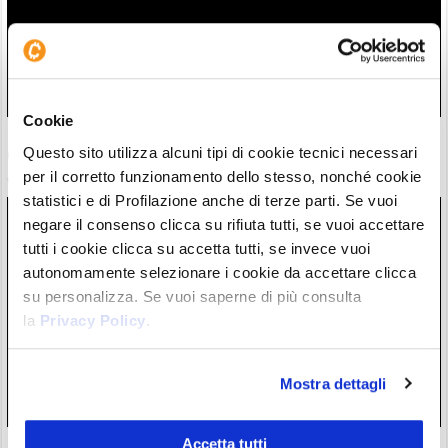
Cookie
ETF Bitcoin: Wall Street accoglie investimenti dopo hack
Questo sito utilizza alcuni tipi di cookie tecnici necessari
Coldcard. C’è chi ha mollato l’autocustodia?
per il corretto funzionamento dello stesso, nonché cookie
06/08/26 17:07
statistici e di Profilazione anche di terze parti. Se vuoi
negare il consenso clicca su rifiuta tutti, se vuoi accettare
tutti i cookie clicca su accetta tutti, se invece vuoi
autonomamente selezionare i cookie da accettare clicca
su personalizza. Se vuoi saperne di più consulta
la
Privacy Policy
.
Mostra dettagli
Accetta tutti
Plume con DTCC, Charles Schwab e Nasdaq nel gruppo di