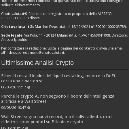
Tutte le informazioni contenute su questo sito non costituiscono consigli e
solleciti all'investimento.
Criptovaluta.it® è un marchio registrato di proprietà della ALESSIO
IPPOLITO S.R.L. Editore.
Criptovaluta.it®
: Marchio Depositato il 15/12/2021 n° 302021000203789.
Sede legale
: Via Pola, 11 - 20124 Milano (MI). P.IVA: 14569041008. Direttore:
Alessio Ippolito.
Per contattare la redazione, visita la pagina dei
contatti
o invia una email
all'indirizzo:
redazione@criptovaluta.it
.
Ultimissime Analisi Crypto
Ether.fi resta il leader del liquid restaking, mentre la DeFi
cerca una ripartenza
06/08/26 15:17
Perché le crypto AI non seguono il boom dell’intelligenza
artificiale a Wall Street
06/08/26 10:47
Wall Street segna nuovi record, ma il rally rallenta: ora i
riflettori sono puntati su Bitcoin e crypto
06/08/26 8:12