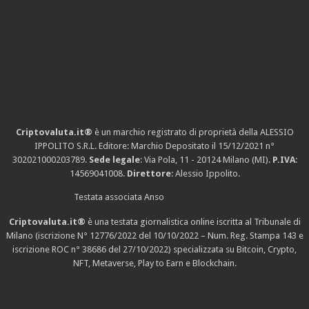
Criptovaluta.it®
è un marchio registrato di proprietà della ALESSIO
IPPOLITO S.R.L. Editore: Marchio Depositato il 15/12/2021
n°
302021000203789
.
Sede legale
: Via Pola, 11 - 20124 Milano (MI).
P.IVA
:
14569041008.
Direttore
: Alessio Ippolito.
Testata associata Anso
Criptovaluta.it®
è una testata giornalistica online iscritta al Tribunale di
Milano (iscrizione N° 12776/2022 del 10/10/2022 – Num. Reg. Stampa 143 e
iscrizione
ROC n° 38686
del 27/10/2022) specializzata su Bitcoin, Crypto,
NFT, Metaverse, Play to Earn e Blockchain.