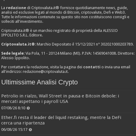
La
redazione
di Criptovaluta.it® fornisce quotidianamente news, guide,
analisi ed esclusive legati al mondo di Bitcoin, criptovalute, Defi e Web3.
Tutte le informazioni contenute su questo sito non costituiscono consigli e
solleciti all'investimento.
Criptovaluta.it® è un marchio registrato di proprietà della ALESSIO
IPPOLITO S.R.L. Editore.
Criptovaluta.it®
: Marchio Depositato il 15/12/2021 n° 302021000203789.
Sede legale
: Via Pola, 11 - 20124 Milano (MI). P.IVA: 14569041008. Direttore:
Alessio Ippolito.
Per contattare la redazione, visita la pagina dei
contatti
o invia una email
all'indirizzo:
redazione@criptovaluta.it
.
Ultimissime Analisi Crypto
Petrolio in rialzo, Wall Street in pausa e Bitcoin debole: i
mercati aspettano i payroll USA
07/08/26 8:10
Ether.fi resta il leader del liquid restaking, mentre la DeFi
cerca una ripartenza
06/08/26 15:17