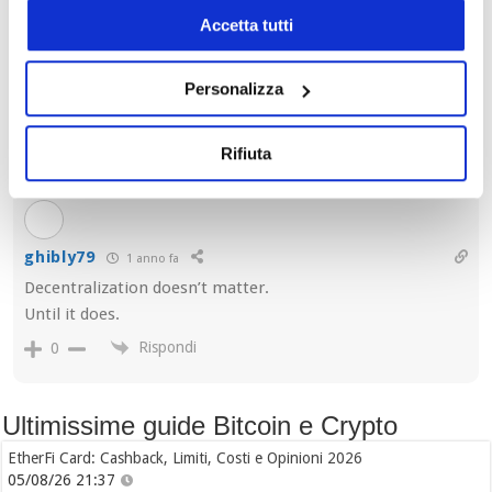
Accetta tutti
Personalizza
1
COMMENT
Più votati
Rifiuta
ghibly79
1 anno fa
Decentralization doesn’t matter.
Until it does.
Rispondi
0
Ultimissime guide Bitcoin e Crypto
EtherFi Card: Cashback, Limiti, Costi e Opinioni 2026
05/08/26 21:37