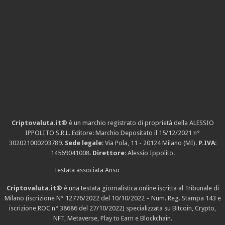
Criptovaluta.it®
è un marchio registrato di proprietà della ALESSIO
IPPOLITO S.R.L. Editore: Marchio Depositato il 15/12/2021
n°
302021000203789
.
Sede legale
: Via Pola, 11 - 20124 Milano (MI).
P.IVA
:
14569041008.
Direttore
: Alessio Ippolito.
Testata associata Anso
Criptovaluta.it®
è una testata giornalistica online iscritta al Tribunale di
Milano (iscrizione N° 12776/2022 del 10/10/2022 – Num. Reg. Stampa 143 e
iscrizione
ROC n° 38686
del 27/10/2022) specializzata su Bitcoin, Crypto,
NFT, Metaverse, Play to Earn e Blockchain.