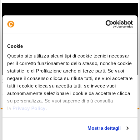
Cookie
Questo sito utilizza alcuni tipi di cookie tecnici necessari
per il corretto funzionamento dello stesso, nonché cookie
statistici e di Profilazione anche di terze parti. Se vuoi
negare il consenso clicca su rifiuta tutti, se vuoi accettare
30 milioni in crypto rubate con attacchi violenti. Francia
tutti i cookie clicca su accetta tutti, se invece vuoi
guida classifica della vergogna
autonomamente selezionare i cookie da accettare clicca
06/08/26 18:17
su personalizza. Se vuoi saperne di più consulta
la
Privacy Policy
.
Mostra dettagli
Iscriviti