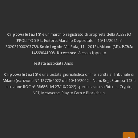
Criptovaluta.it®
è un marchio registrato di proprietà della ALESSIO
IPPOLITO S.R.L. Editore: Marchio Depositato il 15/12/2021
n°
302021000203789
.
Sede legale
: Via Pola, 11 - 20124 Milano (MI).
P.IVA
:
14569041008.
Direttore
: Alessio Ippolito.
Testata associata Anso
Criptovaluta.it®
è una testata giornalistica online iscritta al Tribunale di
Milano (iscrizione N° 12776/2022 del 10/10/2022 – Num. Reg. Stampa 143 e
iscrizione
ROC n° 38686
del 27/10/2022) specializzata su Bitcoin, Crypto,
NFT, Metaverse, Play to Earn e Blockchain.