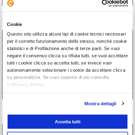
30 milioni in crypto rubate con attacchi violenti. Francia
guida classifica della vergogna
Cookie
06/08/26 18:17
Questo sito utilizza alcuni tipi di cookie tecnici necessari
per il corretto funzionamento dello stesso, nonché cookie
statistici e di Profilazione anche di terze parti. Se vuoi
negare il consenso clicca su rifiuta tutti, se vuoi accettare
tutti i cookie clicca su accetta tutti, se invece vuoi
autonomamente selezionare i cookie da accettare clicca
su personalizza. Se vuoi saperne di più consulta
la
Privacy Policy
.
Mostra dettagli
ETF Bitcoin: Wall Street accoglie investimenti dopo hack
Coldcard. C’è chi ha mollato l’autocustodia?
06/08/26 17:07
Accetta tutti