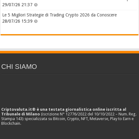
29/07/26 21:37
Le 5 Migliori Strategie di Trading Crypto 2026 da Conoscere
28/07/26 15:39
CHI SIAMO
Criptovaluta.it® è una testata giornalistica online iscritta al
Tribunale di Milano
(iscrizione N° 12776/2022 del 10/10/2022 – Num. Reg.
Stampa 143) specializzata su Bitcoin, Crypto, NFT, Metaverse, Play to Earn e
Blockchain.