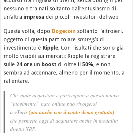
acquisti tra migliaia di utenti, senza obblighi per
nessuno e trainati soltanto dall’entusiasmo di
un’altra
impresa
dei piccoli investitori del web.
Questa volta, dopo
Dogecoin
soltanto l’altroieri,
oggetto di questa particolare
strategia
di
investimento è
Ripple
. Con risultati che sono già
molto visibili sui mercati: Ripple fa registrare
sulle
24 ore
un
boost
di oltre il
50%
, e non
sembra ad accennare, almeno per il momento, a
rallentare.
Chi vuole acquistare e partecipare a questo nuovo
“
movimento
” nato online può rivolgersi
a
eToro
(qui anche con il conto demo gratuito)
–
che permette oggi di acquistare anche in modalità
diretta XRP.