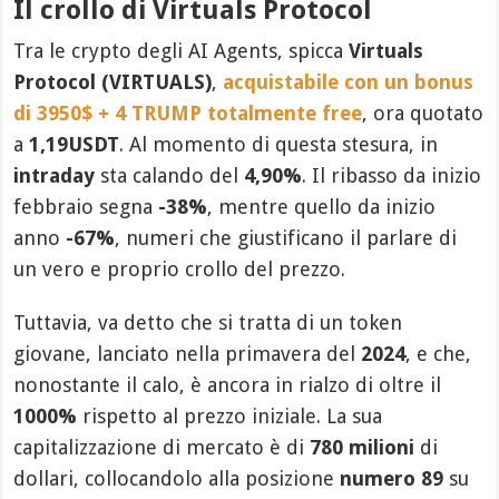
Il crollo di Virtuals Protocol
Tra le crypto degli AI Agents, spicca
Virtuals
Protocol (VIRTUALS)
,
acquistabile con un bonus
di 3950$ + 4 TRUMP totalmente free
, ora quotato
a
1,19USDT
. Al momento di questa stesura, in
intraday
sta calando del
4,90%
. Il ribasso da inizio
febbraio segna
-38%
, mentre quello da inizio
anno
-67%
, numeri che giustificano il parlare di
un vero e proprio crollo del prezzo.
Tuttavia, va detto che si tratta di un token
giovane, lanciato nella primavera del
2024
, e che,
nonostante il calo, è ancora in rialzo di oltre il
1000%
rispetto al prezzo iniziale. La sua
capitalizzazione di mercato è di
780 milioni
di
dollari, collocandolo alla posizione
numero 89
su