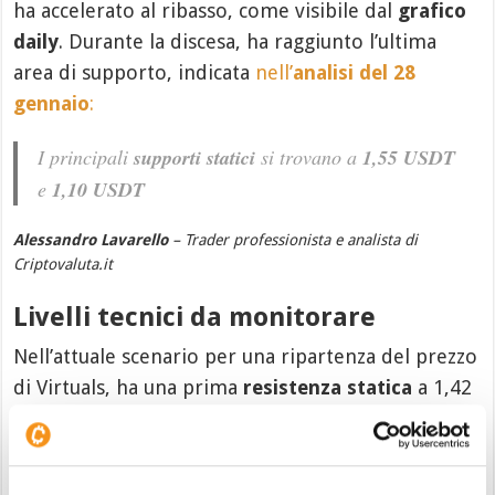
ha accelerato al ribasso, come visibile dal
grafico
daily
. Durante la discesa, ha raggiunto l’ultima
area di supporto, indicata
nell’
analisi del 28
gennaio
:
I principali
supporti statici
si trovano a
1,55 USDT
e
1,10 USDT
Alessandro Lavarello
– Trader professionista e analista di
Criptovaluta.it
Livelli tecnici da monitorare
Nell’attuale scenario per una ripartenza del prezzo
di Virtuals, ha una prima
resistenza statica
a 1,42
USDT, seguita dai livelli superiori vettoriali a
1,66
USDT
e con la principale a
1,85 USDT
. Solo con il
breakout
di quest’ultima, si avrà una conferma