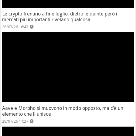
Le crypto frenano a fine luglio: dietro le quinte però i
mercati più importanti rivelano qualcosa
28/07/26 16:47
Aave e Morpho si muovono in modo opposto, ma c’è un
elemento che li unisce
28/07/26 11:27