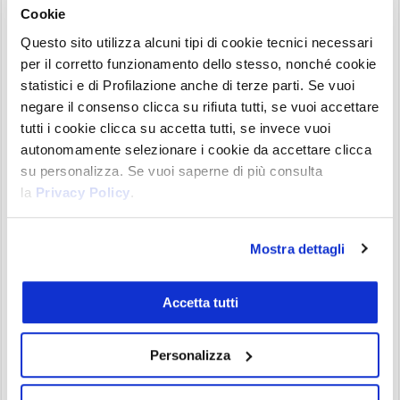
della forza del rimbalzo
Cookie
Questo sito utilizza alcuni tipi di cookie tecnici necessari
Wallet smart money
per il corretto funzionamento dello stesso, nonché cookie
statistici e di Profilazione anche di terze parti. Se vuoi
negare il consenso clicca su rifiuta tutti, se vuoi accettare
tutti i cookie clicca su accetta tutti, se invece vuoi
autonomamente selezionare i cookie da accettare clicca
su personalizza. Se vuoi saperne di più consulta
la
Privacy Policy
.
Virtuals (VIRTUAL) – Fonte: nansen.ai
Da segnalare che anche i wallet degli
“Smart
Mostra dettagli
Money”
, osservati dal sito specializzato
Nansen.a
i
, a gennaio avevano iniziato a scaricare
Accetta tutti
le loro posizioni, come si può osservare dal
grafico allegato. Tuttavia, negli ultimi giorni
hanno
Personalizza
fermato
le vendite.