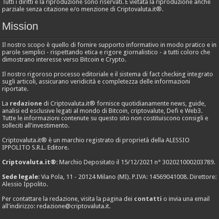
Tutti i diritti e la riproduzione sono riservati. È vietata la riproduzione anche
parziale senza citazione e/o menzione di Criptovaluta.it®.
Mission
Il nostro scopo è quello di fornire supporto informativo in modo pratico e in
parole semplici - rispettando etica e rigore giornalistico - a tutti coloro che
dimostrano interesse verso Bitcoin e Crypto.
Il nostro rigoroso processo editoriale e il sistema di fact checking integrato
sugli articoli, assicurano veridicità e completezza delle informazioni
riportate.
La
redazione
di Criptovaluta.it® fornisce quotidianamente news, guide,
analisi ed esclusive legati al mondo di Bitcoin, criptovalute, Defi e Web3.
Tutte le informazioni contenute su questo sito non costituiscono consigli e
solleciti all'investimento.
Criptovaluta.it® è un marchio registrato di proprietà della ALESSIO
IPPOLITO S.R.L. Editore.
Criptovaluta.it®
: Marchio Depositato il 15/12/2021 n° 302021000203789.
Sede legale
: Via Pola, 11 - 20124 Milano (MI). P.IVA: 14569041008. Direttore:
Alessio Ippolito.
Per contattare la redazione, visita la pagina dei
contatti
o invia una email
all'indirizzo:
redazione@criptovaluta.it
.