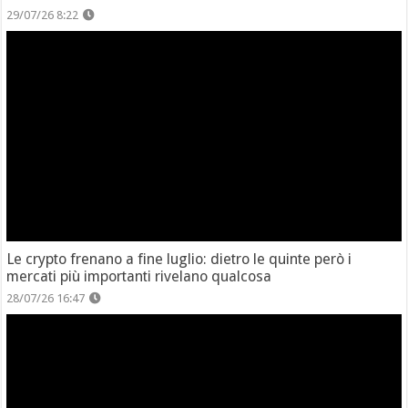
29/07/26 8:22
Le crypto frenano a fine luglio: dietro le quinte però i
mercati più importanti rivelano qualcosa
28/07/26 16:47