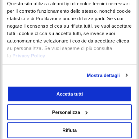
Questo sito utilizza alcuni tipi di cookie tecnici necessari
di
resistenza
si trovi a
170 USDT
, con la principale
per il corretto funzionamento dello stesso, nonché cookie
che potrebbe sancire l’uscita dal trend ribassista in
statistici e di Profilazione anche di terze parti. Se vuoi
area
195 USDT.
negare il consenso clicca su rifiuta tutti, se vuoi accettare
tutti i cookie clicca su accetta tutti, se invece vuoi
Scenario di breve di Solana
autonomamente selezionare i cookie da accettare clicca
su personalizza. Se vuoi saperne di più consulta
la
Privacy Policy
.
Mostra dettagli
Accetta tutti
Personalizza
Solana (SOL) – daily 06 Maggio 2025
Analizzando il
grafico daily
di Solana, si osserva
Rifiuta
come il prezzo si sia bloccato sull’area di