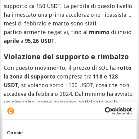
supporto ca 150 USDT. La perdita di questo livello
ha innescato una prima accelerazione ribassista. I
mesi di febbraio e marzo sono stati
particolarmente negativi, fino al
minimo
di inizio
aprile
a
95,26 USDT
.
Violazione del supporto e rimbalzo
Con questo movimento, il prezzo di SOL ha
rotto
la zona di supporto
compresa tra
118 e 128
USDT
, scivolando sotto i 100 USDT, cosa che non
accadeva da febbraio 2024. Dal minimo ha avviato
un rimbalzo, come avevamo anticipato nella
nostra
analisi del 15 aprile
e questo scenario si sta
concretizzando.
Cookie
Su qeusta view weekly sono visibili il primo livello