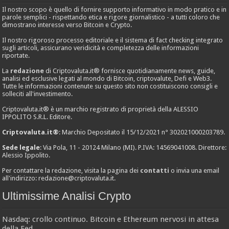
Il nostro scopo è quello di fornire supporto informativo in modo pratico e in
parole semplici - rispettando etica e rigore giornalistico - a tutti coloro che
dimostrano interesse verso Bitcoin e Crypto.
Il nostro rigoroso processo editoriale e il sistema di fact checking integrato
sugli articoli, assicurano veridicità e completezza delle informazioni
riportate.
La
redazione
di Criptovaluta.it® fornisce quotidianamente news, guide,
analisi ed esclusive legati al mondo di Bitcoin, criptovalute, Defi e Web3.
Tutte le informazioni contenute su questo sito non costituiscono consigli e
solleciti all'investimento.
Criptovaluta.it® è un marchio registrato di proprietà della ALESSIO
IPPOLITO S.R.L. Editore.
Criptovaluta.it®
: Marchio Depositato il 15/12/2021 n° 302021000203789.
Sede legale
: Via Pola, 11 - 20124 Milano (MI). P.IVA: 14569041008. Direttore:
Alessio Ippolito.
Per contattare la redazione, visita la pagina dei
contatti
o invia una email
all'indirizzo:
redazione@criptovaluta.it
.
Ultimissime Analisi Crypto
Nasdaq: crollo continuo. Bitcoin e Ethereum nervosi in attesa
della Fed