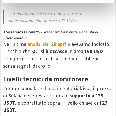
resistenza segnalata già il
15 aprile
.
.. il passaggio successivo doveva essere
un’estensione fino in area 147 USDT..
Alessandro Lavarello
– Trader professionista e analista di
Criptovaluta.it
Nell’ultima
analisi del 28 aprile
avevamo indicato
il rischio che SOL si
bloccasse
in area
150 USDT
.
Ed è proprio quanto sta accadendo, sebbene
senza segnali di crollo.
Livelli tecnici da monitorare
Per non annullare il movimento rialzista, il prezzo
di Solana deve restare sopra il
supporto a 133
USDT
, e soprattutto sopra il livello chiave di
127
USDT
.