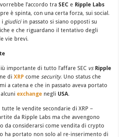
 vorrebbe l’accordo tra
SEC
e
Ripple Labs
e è spinta, con una certa forza, sui social.
 i
giudici
in passato si siano opposti su
che e che riguardano il tentativo degli
e vie brevi.
te
più importante di tutto l’affare SEC
vs
Ripple
one di
XRP
come
security
. Uno status che
emi a catena e che in passato aveva portato
alcuni
exchange
negli
USA
.
: tutte le vendite secondarie di XRP –
artite da Ripple Labs ma che avvengono
no da considerarsi come vendita di crypto
o ha portato non solo al re-inserimento di