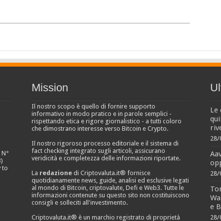
Mission
Ul
Il nostro scopo è quello di fornire supporto
Le 
informativo in modo pratico e in parole semplici -
qui
rispettando etica e rigore giornalistico - a tutti coloro
riv
che dimostrano interesse verso Bitcoin e Crypto.
28/
Il nostro rigoroso processo editoriale e il sistema di
fact checking integrato sugli articoli, assicurano
Aa
e N°
veridicità e completezza delle informazioni riportate.
)
opp
 to
La
redazione
di Criptovaluta.it® fornisce
28/
quotidianamente news, guide, analisi ed esclusive legati
al mondo di Bitcoin, criptovalute, Defi e Web3. Tutte le
Ton
informazioni contenute su questo sito non costituiscono
Wal
consigli e solleciti all'investimento.
e B
Criptovaluta.it® è un marchio registrato di proprietà
28/