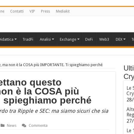
one
Contatti
VIP
Press
Mediakit
idattica
TradFi
Analisi
Exchange
DeFi
Web3
DEX
T
O, ma non è la COSA più IMPORTANTE. Ti spieghiamo perché
Ult
Cry
pettano questo
Le 
n è la COSA più
Cry
 spieghiamo perché
28/
Alt
ordo tra Ripple e SEC: ma siamo sicuri che sia
Reg
27/
News
Commenta
Le 