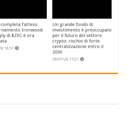
 completa l’atteso
Un grande fondo di
rnamento Ironwood:
investimento è preoccupato
ply di $ZEC è ora
per il futuro del settore
cata
crypto: rischio di forte
centralizzazione entro il
26 18:57
2030
28/07/26 17:27