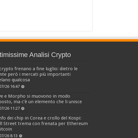
timissime Analisi Crypto
crypto frenano a fine luglio: dietro le
nte però i mercati più importanti
elano qualcosa
07/26 16:47
ve e Morpho si muovono in modo
osto, ma c’è un elemento che li unisce
07/26 11:27
fo dei chip in Corea e crollo del Kospi:
l Street trema con frenata per Ethereum
itcoin
07/26 8:13