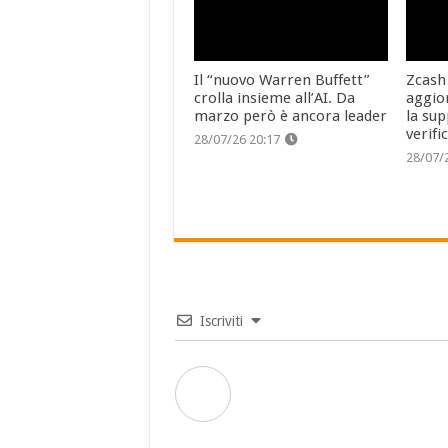
Il “nuovo Warren Buffett”
Zcash
crolla insieme all’AI. Da
aggio
marzo però è ancora leader
la sup
verifi
28/07/26 20:17
28/07/
Iscriviti