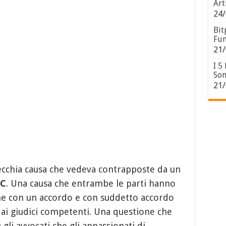
Art
24/
Bit
Fun
21/
I 5
Son
21/
vecchia causa che vedeva contrapposte da un
EC
. Una causa che entrambe le parti hanno
ne con un accordo e con suddetto accordo
dai giudici competenti. Una questione che
gli avvocati che gli appassionati di