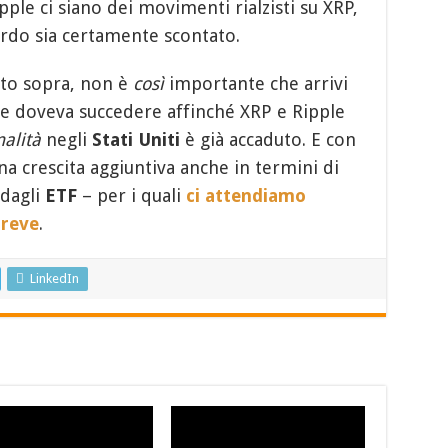
pple ci siano dei movimenti rialzisti su XRP,
cordo sia certamente scontato.
sto sopra, non è
così
importante che arrivi
he doveva succedere affinché XRP e Ripple
alità
negli
Stati Uniti
è già accaduto. E con
a crescita aggiuntiva anche in termini di
 dagli
ETF
– per i quali
ci attendiamo
reve
.
LinkedIn