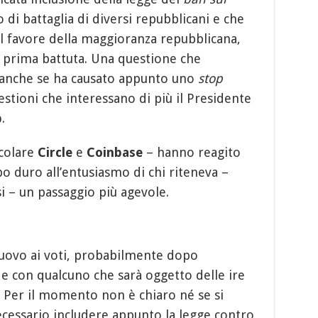
 di battaglia di diversi repubblicani e che
l favore della maggioranza repubblicana,
 prima battuta. Una questione che
 anche se ha causato appunto uno
stop
tioni che interessano di più il Presidente
p
.
icolare
Circle
e
Coinbase
– hanno reagito
po duro all’entusiasmo di chi riteneva –
i – un passaggio più agevole.
nuovo ai voti, probabilmente dopo
 e con qualcuno che sarà oggetto delle ire
. Per il momento non è chiaro né se si
necessario includere appunto la legge contro