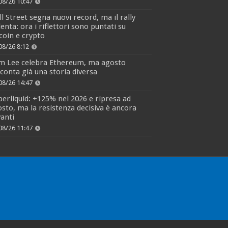
08/26 10:47
l Street segna nuovi record, ma il rally
lenta: ora i riflettori sono puntati su
coin e crypto
08/26 8:12
m Lee celebra Ethereum, ma agosto
conta già una storia diversa
08/26 14:47
erliquid: +125% nel 2026 e ripresa ad
sto, ma la resistenza decisiva è ancora
anti
08/26 11:47