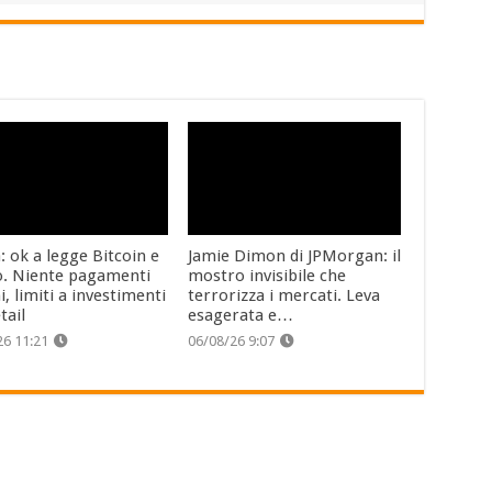
: ok a legge Bitcoin e
Jamie Dimon di JPMorgan: il
o. Niente pagamenti
mostro invisibile che
i, limiti a investimenti
terrorizza i mercati. Leva
tail
esagerata e…
26 11:21
06/08/26 9:07