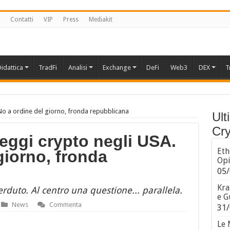
Contatti
VIP
Press
Mediakit
idattica
TradFi
Analisi
Exchange
DeFi
Web3
DEX
T
 No a ordine del giorno, fronda repubblicana
Ult
Cry
leggi crypto negli USA.
Eth
giorno, fronda
Opi
05/
Kra
rduto. Al centro una questione... parallela.
e G
News
Commenta
31/
Le 