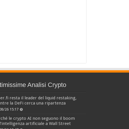
timissime Analisi Crypto
er.fi resta il leader del liquid restaking,
tre la DeFi cerca una ripartenza
08/26 15:17
ché le crypto AI non seguono il boom
l’intelligenza artificiale a Wall Street