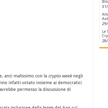
Bit
31/
Alt
Aut
29/
Le 
Cry
28/
e, anzi malissimo con la
crypto week
negli
nno infatti votato insieme ai democratici
 avrebbe permesso la discussione di
cata inclusione della legge del
ban sul