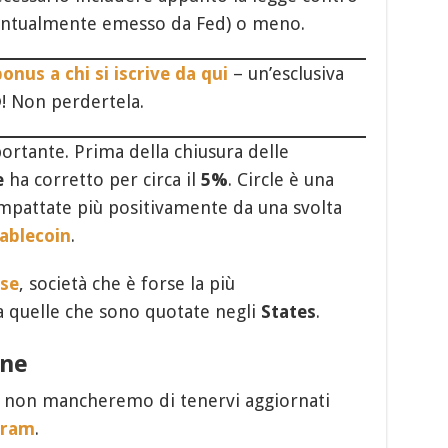
eventualmente emesso da Fed) o meno.
onus a chi si iscrive da qui
– un’esclusiva
t®! Non perdertela.
ortante. Prima della chiusura delle
e
ha corretto per circa il
5%
. Circle è una
impattate più positivamente da una svolta
ablecoin
.
se
, società che è forse la più
a quelle che sono quotate negli
States
.
one
 e non mancheremo di tenervi aggiornati
gram
.