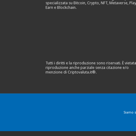
specializzata su Bitcoin, Crypto, NFT, Metaverse, Play
Earn e Blockchain.
Tutti i diritti e la riproduzione sono riservati. È vietata
riproduzione anche parziale senza citazione e/o
menzione di Criptovaluta.it®.
Siamo s