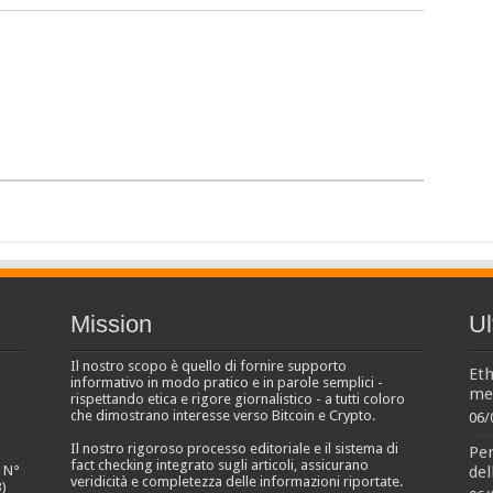
Mission
Ul
Il nostro scopo è quello di fornire supporto
Eth
informativo in modo pratico e in parole semplici -
men
rispettando etica e rigore giornalistico - a tutti coloro
che dimostrano interesse verso Bitcoin e Crypto.
06/
Il nostro rigoroso processo editoriale e il sistema di
Per
fact checking integrato sugli articoli, assicurano
del
e N°
veridicità e completezza delle informazioni riportate.
)