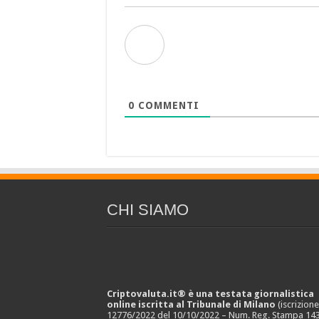
0
COMMENTI
CHI SIAMO
Criptovaluta.it® è una testata giornalistica
online iscritta al Tribunale di Milano
(iscrizion
12776/2022 del 10/10/2022 – Num. Reg. Stampa 143