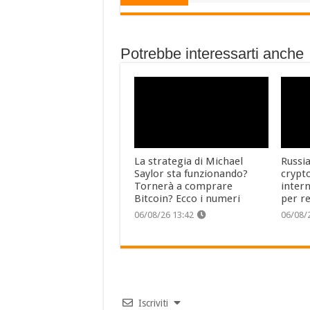
Potrebbe interessarti anche
La strategia di Michael
Russia
Saylor sta funzionando?
crypt
Tornerà a comprare
intern
Bitcoin? Ecco i numeri
per re
06/08/26 13:42
06/08/
Iscriviti