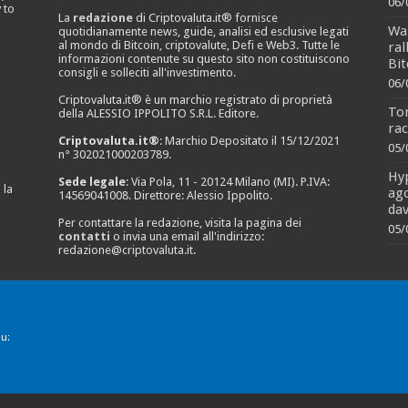
06/
 to
La
redazione
di Criptovaluta.it® fornisce
Wal
quotidianamente news, guide, analisi ed esclusive legati
al mondo di Bitcoin, criptovalute, Defi e Web3. Tutte le
ral
informazioni contenute su questo sito non costituiscono
Bit
consigli e solleciti all'investimento.
06/
Criptovaluta.it® è un marchio registrato di proprietà
To
della ALESSIO IPPOLITO S.R.L. Editore.
rac
Criptovaluta.it®
: Marchio Depositato il 15/12/2021
05/
n° 302021000203789.
Hyp
Sede legale
: Via Pola, 11 - 20124 Milano (MI). P.IVA:
 la
ago
14569041008. Direttore: Alessio Ippolito.
dav
Per contattare la redazione, visita la pagina dei
05/
contatti
o invia una email all'indirizzo:
redazione@criptovaluta.it
.
u: