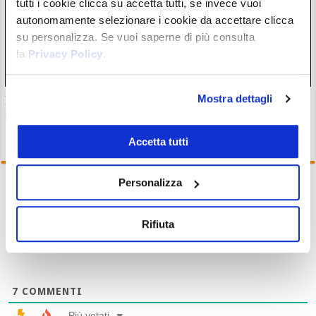
tutti i cookie clicca su accetta tutti, se invece vuoi
autonomamente selezionare i cookie da accettare clicca
su personalizza. Se vuoi saperne di più consulta
la
Privacy Policy
.
Mostra dettagli
Il “nuovo Warren Buffett” crolla insieme all’AI. Da marzo
però è ancora leader
28/07/26 20:17
Accetta tutti
Personalizza
Iscriviti
Rifiuta
7
COMMENTI
Più votati