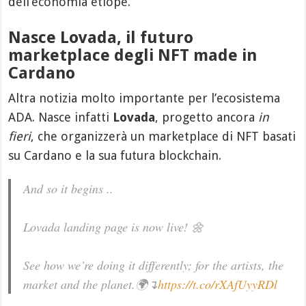
dell’economia etiope.
Nasce Lovada, il futuro
marketplace degli NFT made in
Cardano
Altra notizia molto importante per l’ecosistema
ADA. Nasce infatti
Lovada
, progetto ancora
in
fieri
, che organizzerà un marketplace di NFT basati
su Cardano e la sua futura blockchain.
And so it begins ..
Lovada landing page is now live! 🌼
See how we’re doing it differently; for the artists, the
market and the planet.🌍↴
https://t.co/rXAfUyyRDl