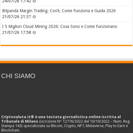
24/07/26 17:42
Bitpanda Margin Trading: Cos’è, Come Funziona e Guida 2026
21/07/26 21:37
I 5 Migliori Cloud Mining 2026: Cosa Sono e Come Funzionano
21/07/26 17:58
CHI SIAMO
Criptovaluta.it® è una testata giornalistica online iscritta al
Tribunale di Milano
(iscrizione N° 12776/2022 del 10/10/2022 – Num. Reg.
Stampa 143) specializzata su Bitcoin, Crypto, NFT, Metaverse, Play to Earn e
Blockchain.