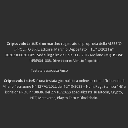
Criptovaluta.it®
è un marchio registrato di proprietà della ALESSIO
IPPOLITO S.R.L. Editore: Marchio Depositato il 15/12/2021
n°
302021000203789
.
Sede legale
: Via Pola, 11 - 20124 Milano (MI).
P.IVA
:
14569041008.
Direttore
: Alessio Ippolito.
Testata associata Anso
Criptovaluta.it®
è una testata giornalistica online iscritta al Tribunale di
Milano (iscrizione N° 12776/2022 del 10/10/2022 – Num. Reg. Stampa 143 e
iscrizione
ROC n° 38686
del 27/10/2022) specializzata su Bitcoin, Crypto,
NFT, Metaverse, Play to Earn e Blockchain.