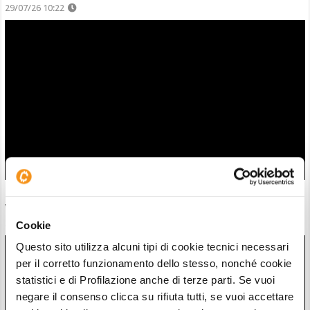
29/07/26 10:22
Dal fallimento al +25,80% in borsa. Miner Bitcoin sposa AI e
vola in borsa
29/07/26 9:05
Cookie
Questo sito utilizza alcuni tipi di cookie tecnici necessari
per il corretto funzionamento dello stesso, nonché cookie
statistici e di Profilazione anche di terze parti. Se vuoi
negare il consenso clicca su rifiuta tutti, se vuoi accettare