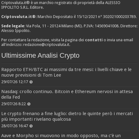
Criptovaluta.it® è un marchio registrato di proprietà della ALESSIO
IPPOLITO S.R.L. Editore.
Criptovaluta.it®
: Marchio Depositato il 15/12/2021 n° 302021000203789.
Sede legale
: Via Pola, 11 - 20124 Milano (MI). P.IVA: 14569041008. Direttore:
Alessio Ippolito.
Per contattare la redazione, visita la pagina dei
contatti
o invia una email
all'indirizzo:
redazione@criptovaluta.it
.
Ultimissime Analisi Crypto
Rapporto ETH/BTC ai massimi da tre mesi: i livelli chiave e le
nuove previsioni di Tom Lee
29/07/26 12:17
Nasdaq: crollo continuo. Bitcoin e Ethereum nervosi in attesa
della Fed
29/07/26 8:22
Le crypto frenano a fine luglio: dietro le quinte però i mercati
più importanti rivelano qualcosa
28/07/26 16:47
Aave e Morpho si muovono in modo opposto, ma c’è un