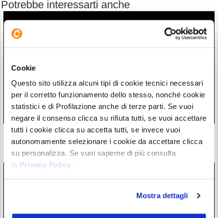
Potrebbe interessarti anche
Cookie
Questo sito utilizza alcuni tipi di cookie tecnici necessari
per il corretto funzionamento dello stesso, nonché cookie
statistici e di Profilazione anche di terze parti. Se vuoi
negare il consenso clicca su rifiuta tutti, se vuoi accettare
tutti i cookie clicca su accetta tutti, se invece vuoi
Il “nuovo Warren Buffett” crolla insieme all’AI. Da marzo
autonomamente selezionare i cookie da accettare clicca
però è ancora leader
su personalizza. Se vuoi saperne di più consulta
28/07/26 20:17
la
Privacy Policy
.
Mostra dettagli