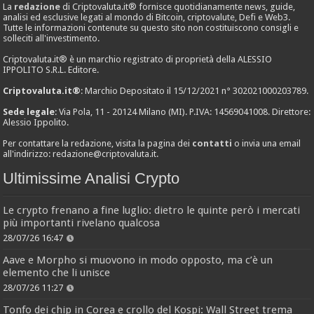
La
redazione
di Criptovaluta.it® fornisce quotidianamente news, guide,
analisi ed esclusive legati al mondo di Bitcoin, criptovalute, Defi e Web3.
Tutte le informazioni contenute su questo sito non costituiscono consigli e
solleciti all'investimento.
Criptovaluta.it® è un marchio registrato di proprietà della ALESSIO
IPPOLITO S.R.L. Editore.
Criptovaluta.it®
: Marchio Depositato il 15/12/2021 n° 302021000203789.
Sede legale
: Via Pola, 11 - 20124 Milano (MI). P.IVA: 14569041008. Direttore:
Alessio Ippolito.
Per contattare la redazione, visita la pagina dei
contatti
o invia una email
all'indirizzo:
redazione@criptovaluta.it
.
Ultimissime Analisi Crypto
Le crypto frenano a fine luglio: dietro le quinte però i mercati
più importanti rivelano qualcosa
28/07/26 16:47
Aave e Morpho si muovono in modo opposto, ma c’è un
elemento che li unisce
28/07/26 11:27
Tonfo dei chip in Corea e crollo del Kospi: Wall Street trema