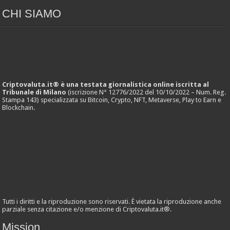
CHI SIAMO
Criptovaluta.it® è una testata giornalistica online iscritta al
Tribunale di Milano
(iscrizione N° 12776/2022 del 10/10/2022 – Num. Reg.
Stampa 143) specializzata su Bitcoin, Crypto, NFT, Metaverse, Play to Earn e
Blockchain.
Tutti i diritti e la riproduzione sono riservati. È vietata la riproduzione anche
parziale senza citazione e/o menzione di Criptovaluta.it®.
Mission