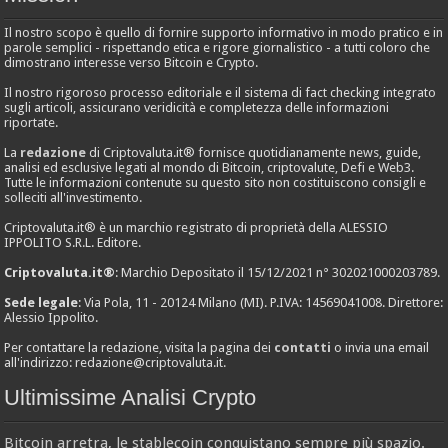
Il nostro scopo è quello di fornire supporto informativo in modo pratico e in
parole semplici - rispettando etica e rigore giornalistico - a tutti coloro che
dimostrano interesse verso Bitcoin e Crypto.
Il nostro rigoroso processo editoriale e il sistema di fact checking integrato
sugli articoli, assicurano veridicità e completezza delle informazioni
riportate.
La
redazione
di Criptovaluta.it® fornisce quotidianamente news, guide,
analisi ed esclusive legati al mondo di Bitcoin, criptovalute, Defi e Web3.
Tutte le informazioni contenute su questo sito non costituiscono consigli e
solleciti all'investimento.
Criptovaluta.it® è un marchio registrato di proprietà della ALESSIO
IPPOLITO S.R.L. Editore.
Criptovaluta.it®
: Marchio Depositato il 15/12/2021 n° 302021000203789.
Sede legale
: Via Pola, 11 - 20124 Milano (MI). P.IVA: 14569041008. Direttore:
Alessio Ippolito.
Per contattare la redazione, visita la pagina dei
contatti
o invia una email
all'indirizzo:
redazione@criptovaluta.it
.
Ultimissime Analisi Crypto
Bitcoin arretra, le stablecoin conquistano sempre più spazio.