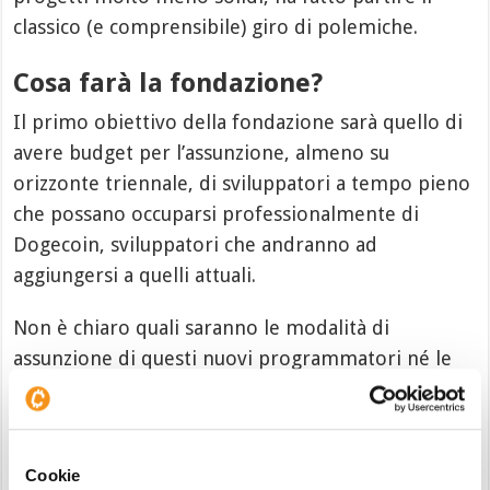
classico (e comprensibile) giro di polemiche.
Cosa farà la fondazione?
Il primo obiettivo della fondazione sarà quello di
avere budget per l’assunzione, almeno su
orizzonte triennale, di sviluppatori a tempo pieno
che possano occuparsi professionalmente di
Dogecoin, sviluppatori che andranno ad
aggiungersi a quelli attuali.
Non è chiaro quali saranno le modalità di
assunzione di questi nuovi programmatori né le
tempistiche che la fondazione sembrerebbe
essersi riservata. Sarà però un primo passo verso
una
normalizzazione
di Dogecoin anche sotto
Cookie
questo specifico fronte.