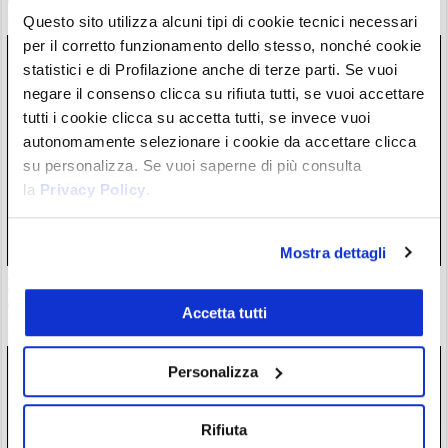
28/07/26 20:17
Questo sito utilizza alcuni tipi di cookie tecnici necessari
per il corretto funzionamento dello stesso, nonché cookie
statistici e di Profilazione anche di terze parti. Se vuoi
negare il consenso clicca su rifiuta tutti, se vuoi accettare
tutti i cookie clicca su accetta tutti, se invece vuoi
autonomamente selezionare i cookie da accettare clicca
su personalizza. Se vuoi saperne di più consulta
la
Privacy Policy
.
Mostra dettagli
Zcash completa l’atteso aggiornamento Ironwood: la supply
di $ZEC è ora verificata
Accetta tutti
28/07/26 18:57
Personalizza
Rifiuta