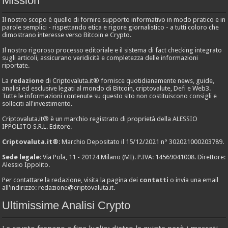
Mission
Il nostro scopo è quello di fornire supporto informativo in modo pratico e in
parole semplici - rispettando etica e rigore giornalistico - a tutti coloro che
dimostrano interesse verso Bitcoin e Crypto.
Il nostro rigoroso processo editoriale e il sistema di fact checking integrato
sugli articoli, assicurano veridicità e completezza delle informazioni
riportate.
La
redazione
di Criptovaluta.it® fornisce quotidianamente news, guide,
analisi ed esclusive legati al mondo di Bitcoin, criptovalute, Defi e Web3.
Tutte le informazioni contenute su questo sito non costituiscono consigli e
solleciti all'investimento.
Criptovaluta.it® è un marchio registrato di proprietà della ALESSIO
IPPOLITO S.R.L. Editore.
Criptovaluta.it®
: Marchio Depositato il 15/12/2021 n° 302021000203789.
Sede legale
: Via Pola, 11 - 20124 Milano (MI). P.IVA: 14569041008. Direttore:
Alessio Ippolito.
Per contattare la redazione, visita la pagina dei
contatti
o invia una email
all'indirizzo:
redazione@criptovaluta.it
.
Ultimissime Analisi Crypto