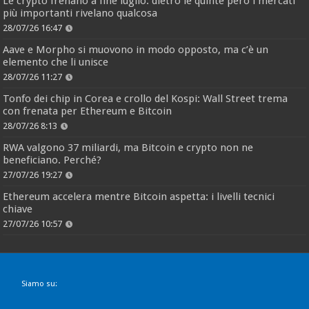
Le crypto frenano a fine luglio: dietro le quinte però i mercati
più importanti rivelano qualcosa
28/07/26 16:47
Aave e Morpho si muovono in modo opposto, ma c’è un
elemento che li unisce
28/07/26 11:27
Tonfo dei chip in Corea e crollo del Kospi: Wall Street trema
con frenata per Ethereum e Bitcoin
28/07/26 8:13
RWA valgono 37 miliardi, ma Bitcoin e crypto non ne
beneficiano. Perché?
27/07/26 19:27
Ethereum accelera mentre Bitcoin aspetta: i livelli tecnici
chiave
27/07/26 10:57
Siamo su: