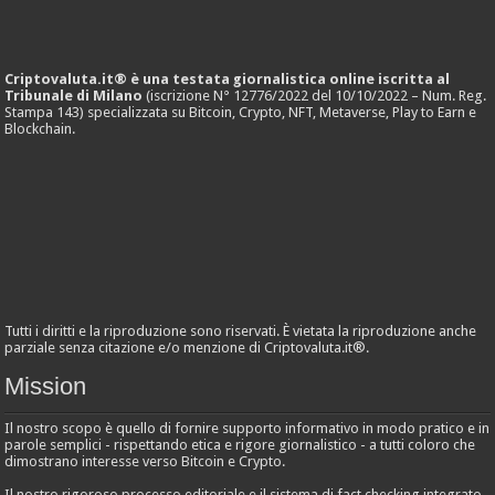
Criptovaluta.it® è una testata giornalistica online iscritta al
Tribunale di Milano
(iscrizione N° 12776/2022 del 10/10/2022 – Num. Reg.
Stampa 143) specializzata su Bitcoin, Crypto, NFT, Metaverse, Play to Earn e
Blockchain.
Tutti i diritti e la riproduzione sono riservati. È vietata la riproduzione anche
parziale senza citazione e/o menzione di Criptovaluta.it®.
Mission
Il nostro scopo è quello di fornire supporto informativo in modo pratico e in
parole semplici - rispettando etica e rigore giornalistico - a tutti coloro che
dimostrano interesse verso Bitcoin e Crypto.
Il nostro rigoroso processo editoriale e il sistema di fact checking integrato