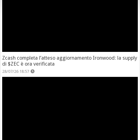
Zcash completa l’atteso aggiornamento Ironwood: la supply
di $ZEC è ora verificata
28/07/26 18:57