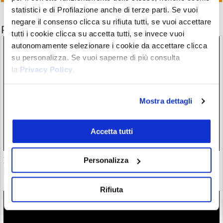
statistici e di Profilazione anche di terze parti. Se vuoi
negare il consenso clicca su rifiuta tutti, se vuoi accettare
Potrebbe interessarti anche
tutti i cookie clicca su accetta tutti, se invece vuoi
autonomamente selezionare i cookie da accettare clicca
su personalizza. Se vuoi saperne di più consulta
la
Privacy Policy
.
Mostra dettagli
Accetta tutti
Personalizza
Il “nuovo Warren Buffett” crolla insieme all’AI. Da marzo
però è ancora leader
28/07/26 20:17
Rifiuta