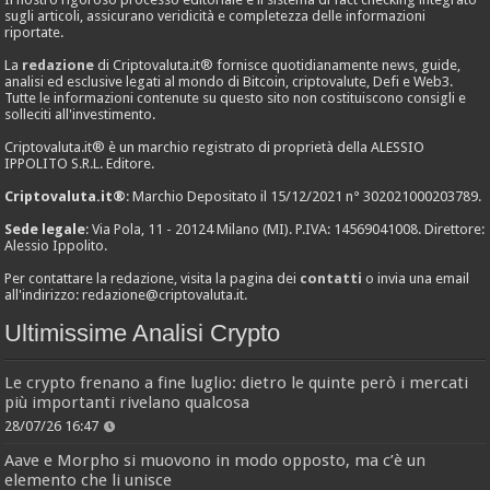
sugli articoli, assicurano veridicità e completezza delle informazioni
riportate.
La
redazione
di Criptovaluta.it® fornisce quotidianamente news, guide,
analisi ed esclusive legati al mondo di Bitcoin, criptovalute, Defi e Web3.
Tutte le informazioni contenute su questo sito non costituiscono consigli e
solleciti all'investimento.
Criptovaluta.it® è un marchio registrato di proprietà della ALESSIO
IPPOLITO S.R.L. Editore.
Criptovaluta.it®
: Marchio Depositato il 15/12/2021 n° 302021000203789.
Sede legale
: Via Pola, 11 - 20124 Milano (MI). P.IVA: 14569041008. Direttore:
Alessio Ippolito.
Per contattare la redazione, visita la pagina dei
contatti
o invia una email
all'indirizzo:
redazione@criptovaluta.it
.
Ultimissime Analisi Crypto
Le crypto frenano a fine luglio: dietro le quinte però i mercati
più importanti rivelano qualcosa
28/07/26 16:47
Aave e Morpho si muovono in modo opposto, ma c’è un
elemento che li unisce