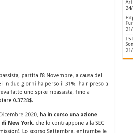
Art
24/
Bit
Fun
21/
I 5
Son
21/
assista, partita l’8 Novembre, a causa del
i in due giorni ha perso il 31%, ha ripreso a
veva fatto uno spike ribassista, fino a
otare 0.3728$.
 Dicembre 2020,
ha in corso una azione
e di New York
, che lo contrappone alla SEC
ission). Lo scorso Settembre, entrambe le