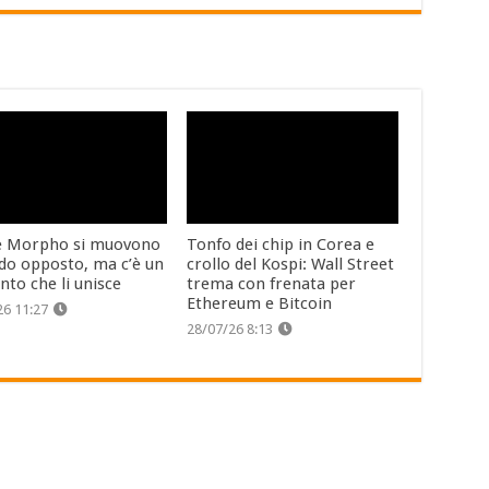
e Morpho si muovono
Tonfo dei chip in Corea e
do opposto, ma c’è un
crollo del Kospi: Wall Street
nto che li unisce
trema con frenata per
Ethereum e Bitcoin
26 11:27
28/07/26 8:13