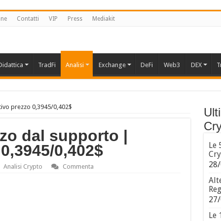
one
Contatti
VIP
Press
Mediakit
Didattica
TradFi
Analisi
Exchange
DeFi
Web3
DEX
T
ttivo prezzo 0,3945/0,402$
Ult
Cry
lzo dal supporto |
Le 
 0,3945/0,402$
Cry
28/
Analisi Crypto
Commenta
Alt
Reg
27/
Le 