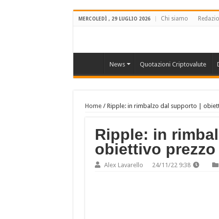
Chi siamo
Redazi
MERCOLEDÌ , 29 LUGLIO 2026
News
Quotazioni Criptovalute
Home
/
Ripple: in rimbalzo dal supporto | obie
Ripple: in rimba
obiettivo prezzo
Alex Lavarello
24/11/22 9:38