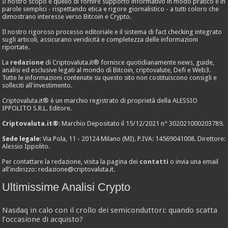
Il nostro scopo è quello di fornire supporto informativo in modo pratico e in
parole semplici - rispettando etica e rigore giornalistico - a tutti coloro che
dimostrano interesse verso Bitcoin e Crypto.
Il nostro rigoroso processo editoriale e il sistema di fact checking integrato
sugli articoli, assicurano veridicità e completezza delle informazioni
riportate.
La
redazione
di Criptovaluta.it® fornisce quotidianamente news, guide,
analisi ed esclusive legati al mondo di Bitcoin, criptovalute, Defi e Web3.
Tutte le informazioni contenute su questo sito non costituiscono consigli e
solleciti all'investimento.
Criptovaluta.it® è un marchio registrato di proprietà della ALESSIO
IPPOLITO S.R.L. Editore.
Criptovaluta.it®
: Marchio Depositato il 15/12/2021 n° 302021000203789.
Sede legale
: Via Pola, 11 - 20124 Milano (MI). P.IVA: 14569041008. Direttore:
Alessio Ippolito.
Per contattare la redazione, visita la pagina dei
contatti
o invia una email
all'indirizzo:
redazione@criptovaluta.it
.
Ultimissime Analisi Crypto
Nasdaq in calo con il crollo dei semiconduttori: quando scatta
l’occasione di acquisto?