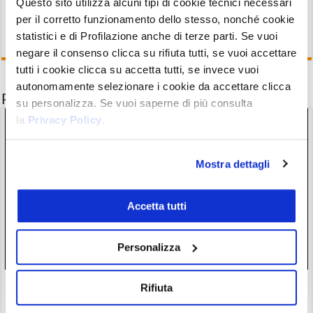
Questo sito utilizza alcuni tipi di cookie tecnici necessari
per il corretto funzionamento dello stesso, nonché cookie
statistici e di Profilazione anche di terze parti. Se vuoi
negare il consenso clicca su rifiuta tutti, se vuoi accettare
tutti i cookie clicca su accetta tutti, se invece vuoi
autonomamente selezionare i cookie da accettare clicca
Potrebbe interessarti anche
su personalizza. Se vuoi saperne di più consulta
la
Privacy Policy
.
Mostra dettagli
Accetta tutti
Personalizza
Nasdaq in calo con il crollo dei semiconduttori: quando
Rifiuta
scatta l’occasione di acquisto?