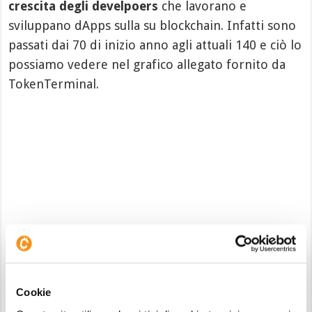
crescita degli develpoers
che lavorano e
sviluppano dApps sulla su blockchain. Infatti sono
passati dai 70 di inizio anno agli attuali 140 e ciò lo
possiamo vedere nel grafico allegato fornito da
TokenTerminal.
Andamento developers e fee da Gennaio 2022
Inoltre abbiamo inserito con l’istogramma in
verde, anche la quantità di fee cumulative che
sono state pagate dagli utenti nel corso del 2022.
Cookie