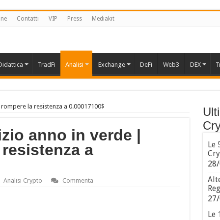
one
Contatti
VIP
Press
Mediakit
Didattica
TradFi
Analisi
Exchange
DeFi
Web3
DEX
T
ve rompere la resistenza a 0.00017100$
Ult
Cry
izio anno in verde |
Le 
resistenza a
Cry
28/
Alt
Analisi Crypto
Commenta
Reg
27/
Le 