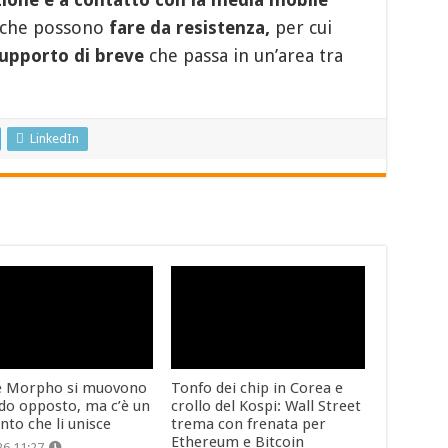
che possono
fare da resistenza,
per cui
upporto di breve
che passa in un’area tra
LinkedIn
e Morpho si muovono
Tonfo dei chip in Corea e
do opposto, ma c’è un
crollo del Kospi: Wall Street
nto che li unisce
trema con frenata per
Ethereum e Bitcoin
26 11:27