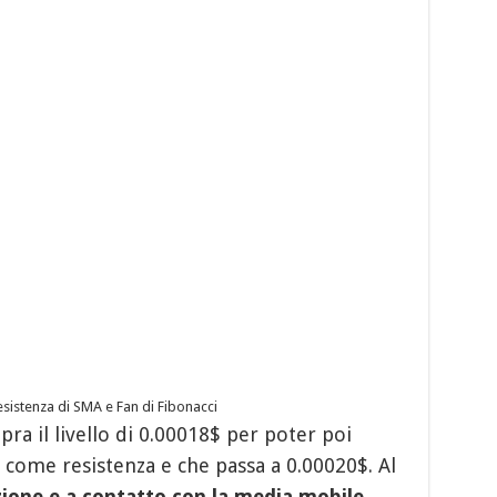
esistenza di SMA e Fan di Fibonacci
pra il livello di 0.00018$ per poter poi
a come resistenza e che passa a 0.00020$. Al
zione e a contatto
con la media mobile