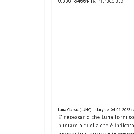
0.00018466$ ha ritracciato.
Luna Classic (LUNC) – daily del 04-01-2023 r
E’ necessario che Luna torni so
puntare a quella che è indicat
momento il prezzo
è in corre