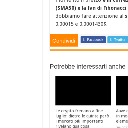
(SMA50) e la fan di Fibonacci
dobbiamo fare attenzione al
s
0.00015 e 0.0001430$.
Facebook
Twitter
Condividi
Potrebbe interessarti anche
Le crypto frenano a fine
Aave 
luglio: dietro le quinte però
in mo
i mercati più importanti
eleme
rivelano qualcosa
28/07/