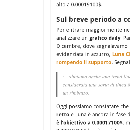
alto a 0.00019100$.
Sul breve periodo
a c
Per entrare maggiormente nel
analizzare un
grafico daily
. Pa
Dicembre, dove segnalavamo il 
evidenziata in azzurro,
Luna Cl
rompendo il supporto
.
Segnal
: ..
abbiamo anche una trend lin
considerata una sorta di linea 
un rimbalzo
.
Oggi possiamo constatare che 
retto
e Luna è ancora in fase d
è l’obiettivo a 0.00017100$,
ma