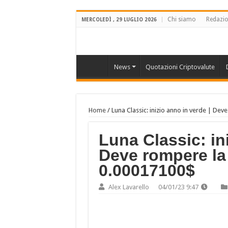
Chi siamo
Redazi
MERCOLEDÌ , 29 LUGLIO 2026
News
Quotazioni Criptovalute
Home
/
Luna Classic: inizio anno in verde | De
Luna Classic: in
Deve rompere la 
0.00017100$
Alex Lavarello
04/01/23 9:47