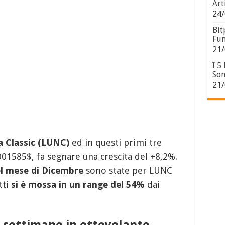
Art
24/
Bit
Fun
21/
I 5
Son
21/
a Classic (LUNC)
ed in questi primi tre
0001585$, fa segnare una crescita del +8,2%.
el mese di Dicembre
sono state per LUNC
tti
si è mossa in un range del 54%
dai
e settimane in ottovolante