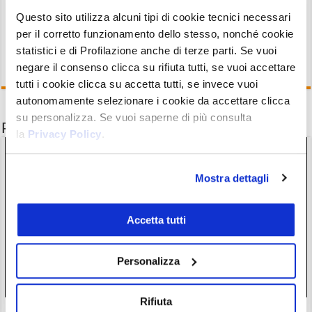
tutti i migliori Exchange
.
Questo sito utilizza alcuni tipi di cookie tecnici necessari
per il corretto funzionamento dello stesso, nonché cookie
statistici e di Profilazione anche di terze parti. Se vuoi
negare il consenso clicca su rifiuta tutti, se vuoi accettare
tutti i cookie clicca su accetta tutti, se invece vuoi
autonomamente selezionare i cookie da accettare clicca
su personalizza. Se vuoi saperne di più consulta
Potrebbe interessarti anche
la
Privacy Policy
.
Mostra dettagli
Accetta tutti
Personalizza
Rifiuta
Le crypto frenano a fine luglio: dietro le quinte però i