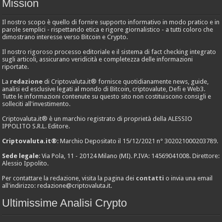
Mission
Il nostro scopo è quello di fornire supporto informativo in modo pratico e in
parole semplici - rispettando etica e rigore giornalistico - a tutti coloro che
dimostrano interesse verso Bitcoin e Crypto.
Il nostro rigoroso processo editoriale e il sistema di fact checking integrato
sugli articoli, assicurano veridicità e completezza delle informazioni
riportate.
La
redazione
di Criptovaluta.it® fornisce quotidianamente news, guide,
analisi ed esclusive legati al mondo di Bitcoin, criptovalute, Defi e Web3.
Tutte le informazioni contenute su questo sito non costituiscono consigli e
solleciti all'investimento.
Criptovaluta.it® è un marchio registrato di proprietà della ALESSIO
IPPOLITO S.R.L. Editore.
Criptovaluta.it®
: Marchio Depositato il 15/12/2021 n° 302021000203789.
Sede legale
: Via Pola, 11 - 20124 Milano (MI). P.IVA: 14569041008. Direttore:
Alessio Ippolito.
Per contattare la redazione, visita la pagina dei
contatti
o invia una email
all'indirizzo:
redazione@criptovaluta.it
.
Ultimissime Analisi Crypto