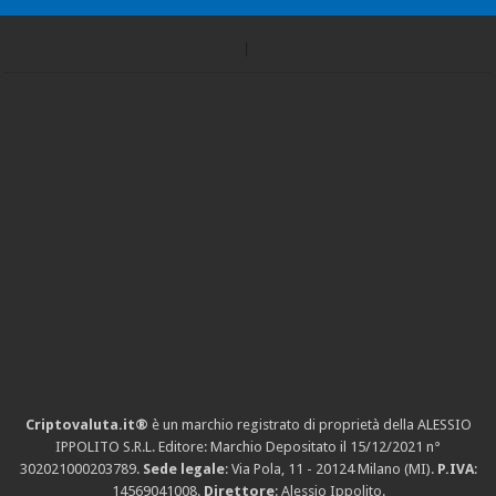
Criptovaluta.it®
è un marchio registrato di proprietà della ALESSIO
IPPOLITO S.R.L. Editore: Marchio Depositato il 15/12/2021
n°
302021000203789
.
Sede legale
: Via Pola, 11 - 20124 Milano (MI).
P.IVA
:
14569041008.
Direttore
: Alessio Ippolito.