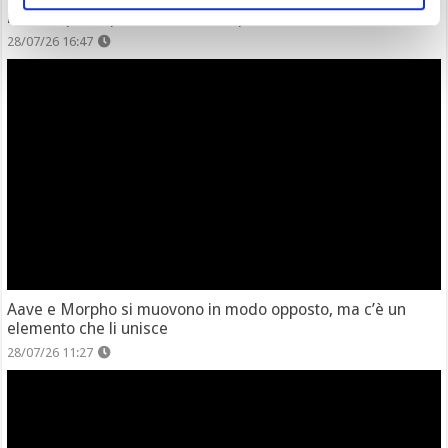
mercati più importanti rivelano qualcosa
28/07/26 16:47
Aave e Morpho si muovono in modo opposto, ma c’è un
elemento che li unisce
28/07/26 11:27