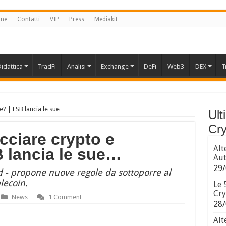
one
Contatti
VIP
Press
Mediakit
idattica
TradFi
Analisi
Exchange
DeFi
Web3
DEX
T
e? | FSB lancia le sue…
Ult
Cry
cciare crypto e
Alt
 lancia le sue…
Aut
29/
ard - propone nuove regole da sottoporre al
lecoin.
Le 
Cry
News
1 Comment
28/
Alt