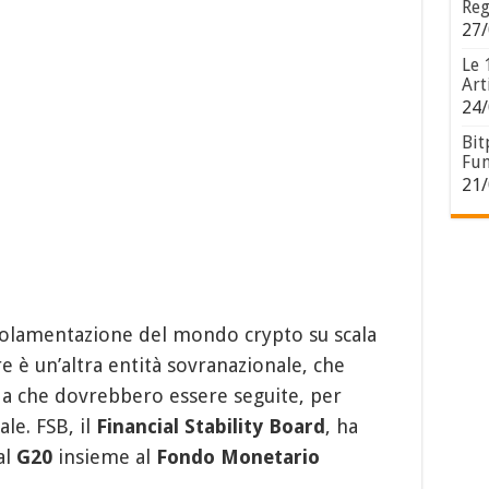
Reg
27/
Le 
Art
24/
Bit
Fun
21/
egolamentazione del mondo crypto su scala
re è un’altra entità sovranazionale, che
ida che dovrebbero essere seguite, per
ale. FSB, il
Financial Stability Board
, ha
al
G20
insieme al
Fondo Monetario