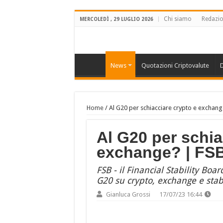
Chi siamo
Redazi
MERCOLEDÌ , 29 LUGLIO 2026
News
Quotazioni Criptovalute
D
Home
/
Al G20 per schiacciare crypto e exchang
Al G20 per schia
exchange? | FSB
FSB - il Financial Stability Bo
G20 su crypto, exchange e stab
Gianluca Grossi
17/07/23 16:44