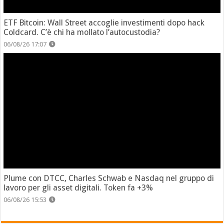
ETF Bitcoin: Wall Street accoglie investimenti dopo hack
Coldcard. C’è chi ha mollato l’autocustodia?
06/08/26 17:07
Plume con DTCC, Charles Schwab e Nasdaq nel gruppo di
lavoro per gli asset digitali. Token fa +3%
06/08/26 15:53