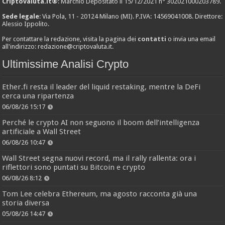
Criptovaluta.it®
: Marchio Depositato il 15/12/2021 n° 302021000203789.
Sede legale
: Via Pola, 11 - 20124 Milano (MI). P.IVA: 14569041008. Direttore:
Alessio Ippolito.
Per contattare la redazione, visita la pagina dei
contatti
o invia una email
all'indirizzo:
redazione@criptovaluta.it
.
Ultimissime Analisi Crypto
Ether.fi resta il leader del liquid restaking, mentre la DeFi
cerca una ripartenza
06/08/26 15:17
Perché le crypto AI non seguono il boom dell’intelligenza
artificiale a Wall Street
06/08/26 10:47
Wall Street segna nuovi record, ma il rally rallenta: ora i
riflettori sono puntati su Bitcoin e crypto
06/08/26 8:12
Tom Lee celebra Ethereum, ma agosto racconta già una
storia diversa
05/08/26 14:47