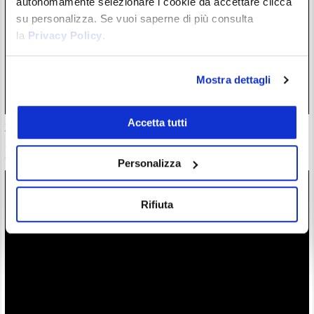
autonomamente selezionare i cookie da accettare clicca
su personalizza. Se vuoi saperne di più consulta
la
Privacy Policy
.
Mostra dettagli
Accetta tutti
30 milioni in crypto rubate con attacchi violenti. Francia
guida classifica della vergogna
06/08/26 18:17
Personalizza
Rifiuta