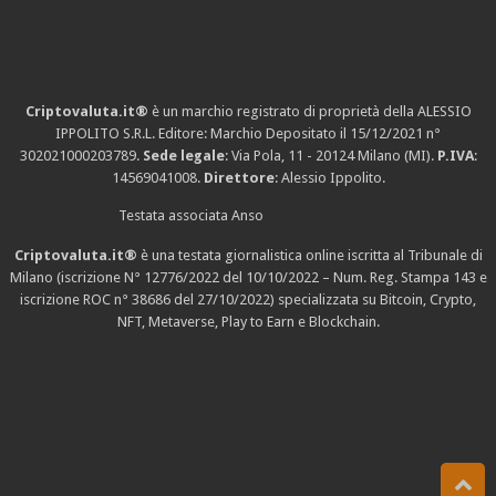
Criptovaluta.it®
è un marchio registrato di proprietà della ALESSIO
IPPOLITO S.R.L. Editore: Marchio Depositato il 15/12/2021
n°
302021000203789
.
Sede legale
: Via Pola, 11 - 20124 Milano (MI).
P.IVA
:
14569041008.
Direttore
: Alessio Ippolito.
Testata associata Anso
Criptovaluta.it®
è una testata giornalistica online iscritta al Tribunale di
Milano (iscrizione N° 12776/2022 del 10/10/2022 – Num. Reg. Stampa 143 e
iscrizione
ROC n° 38686
del 27/10/2022) specializzata su Bitcoin, Crypto,
NFT, Metaverse, Play to Earn e Blockchain.