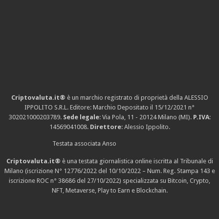
Criptovaluta.it®
è un marchio registrato di proprietà della ALESSIO
IPPOLITO S.R.L. Editore: Marchio Depositato il 15/12/2021
n°
302021000203789
.
Sede legale
: Via Pola, 11 - 20124 Milano (MI).
P.IVA
:
14569041008.
Direttore
: Alessio Ippolito.
Testata associata Anso
Criptovaluta.it®
è una testata giornalistica online iscritta al Tribunale di
Milano (iscrizione N° 12776/2022 del 10/10/2022 – Num. Reg. Stampa 143 e
iscrizione
ROC n° 38686
del 27/10/2022) specializzata su Bitcoin, Crypto,
NFT, Metaverse, Play to Earn e Blockchain.