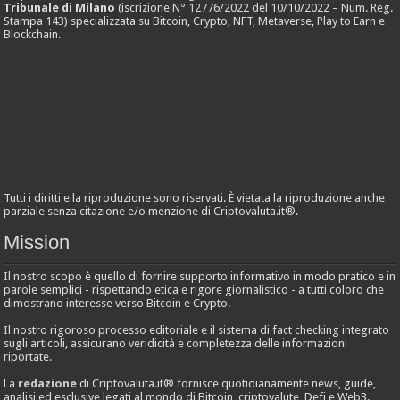
Tribunale di Milano
(iscrizione N° 12776/2022 del 10/10/2022 – Num. Reg.
Stampa 143) specializzata su Bitcoin, Crypto, NFT, Metaverse, Play to Earn e
Blockchain.
Tutti i diritti e la riproduzione sono riservati. È vietata la riproduzione anche
parziale senza citazione e/o menzione di Criptovaluta.it®.
Mission
Il nostro scopo è quello di fornire supporto informativo in modo pratico e in
parole semplici - rispettando etica e rigore giornalistico - a tutti coloro che
dimostrano interesse verso Bitcoin e Crypto.
Il nostro rigoroso processo editoriale e il sistema di fact checking integrato
sugli articoli, assicurano veridicità e completezza delle informazioni
riportate.
La
redazione
di Criptovaluta.it® fornisce quotidianamente news, guide,
analisi ed esclusive legati al mondo di Bitcoin, criptovalute, Defi e Web3.