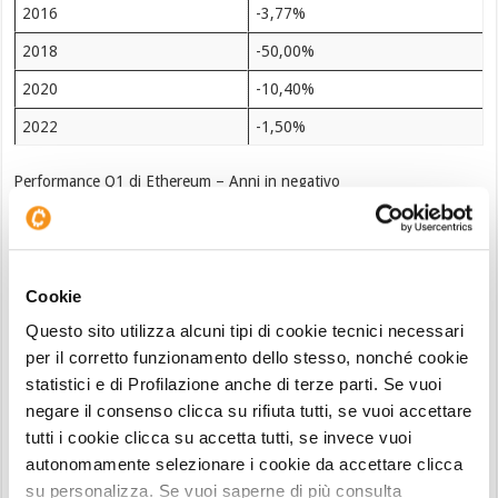
2016
-3,77%
2018
-50,00%
2020
-10,40%
2022
-1,50%
Performance Q1 di Ethereum – Anni in negativo
In due
precedenti occasioni
— 2018 e 2022 —
quando ETH ha chiuso il Q1 in negativo, ha poi
terminato anche l’intero anno in perdita,
Cookie
rispettivamente con -82% e -67%.
Questo sito utilizza alcuni tipi di cookie tecnici necessari
Panoramica grafica mensile di
per il corretto funzionamento dello stesso, nonché cookie
Ethereum
statistici e di Profilazione anche di terze parti. Se vuoi
negare il consenso clicca su rifiuta tutti, se vuoi accettare
Sul
grafico monthly
è visibile la panoramica
tutti i cookie clicca su accetta tutti, se invece vuoi
storica del prezzo di Ethereum, da cui si evidenzia
autonomamente selezionare i cookie da accettare clicca
la
fase di debolezza di lungo periodo
. Durante il
su personalizza. Se vuoi saperne di più consulta