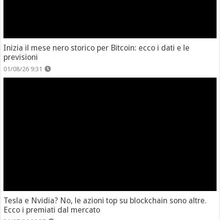
Inizia il mese nero storico per Bitcoin: ecco i dati e le
previsioni
01/08/26 9:31
Tesla e Nvidia? No, le azioni top su blockchain sono altre.
Ecco i premiati dal mercato