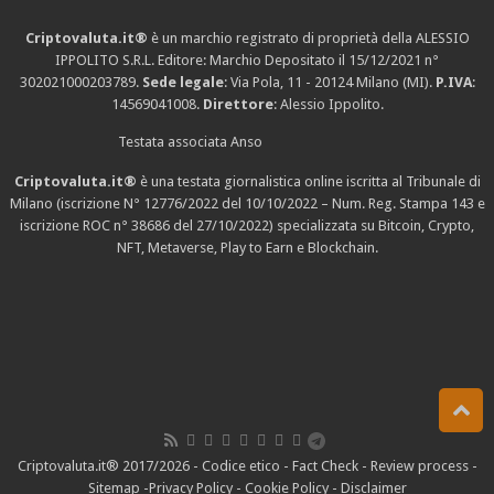
Criptovaluta.it®
è un marchio registrato di proprietà della ALESSIO
IPPOLITO S.R.L. Editore: Marchio Depositato il 15/12/2021
n°
302021000203789
.
Sede legale
: Via Pola, 11 - 20124 Milano (MI).
P.IVA
:
14569041008.
Direttore
: Alessio Ippolito.
Testata associata Anso
Criptovaluta.it®
è una testata giornalistica online iscritta al Tribunale di
Milano (iscrizione N° 12776/2022 del 10/10/2022 – Num. Reg. Stampa 143 e
iscrizione
ROC n° 38686
del 27/10/2022) specializzata su Bitcoin, Crypto,
NFT, Metaverse, Play to Earn e Blockchain.
Criptovaluta.it® 2017/2026 -
Codice etico
-
Fact Check
-
Review process
-
Sitemap
-
Privacy Policy
-
Cookie Policy
-
Disclaimer