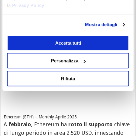
la
Privacy Policy
.
2024
, si era avviato un primo tentativo di
recupero, poi corretto a maggio. Il rally osservato
a novembre si è esaurito già a dicembre con il
Mostra dettagli
massimo a 4.106 dollari.
Accetta tutti
Personalizza
Rifiuta
Ethereum (ETH) – Monthly Aprile 2025
A
febbraio
, Ethereum ha
rotto il supporto
chiave
di lungo periodo in area 2.520 USD, innescando