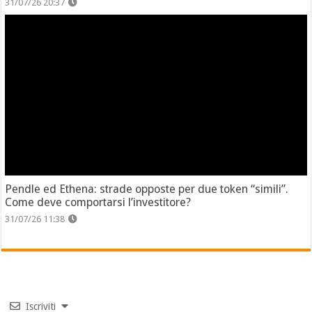
31/07/26 20:37
Pendle ed Ethena: strade opposte per due token “simili”.
Come deve comportarsi l’investitore?
31/07/26 11:38
Iscriviti