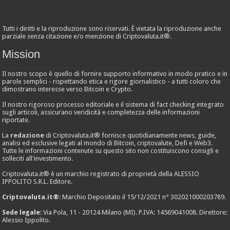
Tutti i diritti e la riproduzione sono riservati. È vietata la riproduzione anche
parziale senza citazione e/o menzione di Criptovaluta.it®.
Mission
Il nostro scopo è quello di fornire supporto informativo in modo pratico e in
parole semplici - rispettando etica e rigore giornalistico - a tutti coloro che
dimostrano interesse verso Bitcoin e Crypto.
Il nostro rigoroso processo editoriale e il sistema di fact checking integrato
sugli articoli, assicurano veridicità e completezza delle informazioni
riportate.
La
redazione
di Criptovaluta.it® fornisce quotidianamente news, guide,
analisi ed esclusive legati al mondo di Bitcoin, criptovalute, Defi e Web3.
Tutte le informazioni contenute su questo sito non costituiscono consigli e
solleciti all'investimento.
Criptovaluta.it® è un marchio registrato di proprietà della ALESSIO
IPPOLITO S.R.L. Editore.
Criptovaluta.it®
: Marchio Depositato il 15/12/2021 n° 302021000203789.
Sede legale
: Via Pola, 11 - 20124 Milano (MI). P.IVA: 14569041008. Direttore:
Alessio Ippolito.