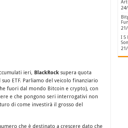
Art
24/
Bit
Fun
21/
I 5
Son
21/
ccumulati ieri,
BlackRock
supera quota
 suo ETF. Parliamo del veicolo finanziario
he fuori dal mondo Bitcoin e crypto), con
ere e che pongono seri interrogativi non
uturo di come investirà il grosso del
 numero che è destinato a crescere dato che