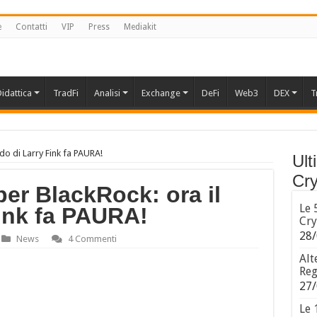
e
Contatti
VIP
Press
Mediakit
idattica
TradFi
Analisi
Exchange
DeFi
Web3
DEX
T
do di Larry Fink fa PAURA!
Ult
Cry
per BlackRock: ora il
Le 
Fink fa PAURA!
Cry
28/
News
4 Commenti
Alt
Reg
27/
Le 