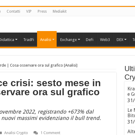
e
Contatti
VIP
Press
Mediakit
Didattica
TradFi
Analisi
Exchange
DeFi
Web3
DEX
T
rde | Cosa osservare ora sul grafico [Analisi]
Ult
Cry
e crisi: sesto mese in
Kra
ervare ora sul grafico
e G
31/
Le 
novembre 2022, registrando +673% dal
Bit
 nuovi massimi evidenziano il bull trend.
31/
Alt
Analisi Crypto
1 Comment