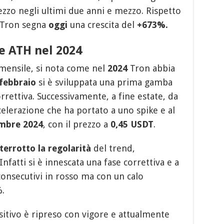
rezzo negli ultimi due anni e mezzo. Rispetto
 Tron segna
oggi
una crescita del
+673%.
e ATH nel 2024
mensile, si nota come nel
2024
Tron abbia
febbraio
si è sviluppata una prima gamba
orrettiva. Successivamente, a fine estate, da
elerazione che ha portato a uno spike e al
mbre 2024
, con il prezzo a
0,45 USDT
.
terrotto la regolarità
del trend,
Infatti si è innescata una fase correttiva e a
onsecutivi in rosso ma con un calo
.
ositivo è ripreso con vigore e attualmente