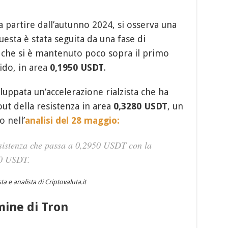
a partire dall’autunno 2024, si osserva una
uesta è stata seguita da una fase di
 che si è mantenuto poco sopra il primo
ido, in area
0,1950 USDT
.
iluppata un’accelerazione rialzista che ha
out della resistenza in area
0,3280 USDT
, un
o nell’
analisi del 28 maggio:
esistenza che passa a 0,2950 USDT con la
80 USDT
.
a e analista di Criptovaluta.it
mine di Tron