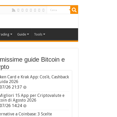
rading
Guide
Tools
imissime guide Bitcoin e
pto
ken Card e Krak App: Cos’è, Cashback
uida 2026
07/26 21:37
Migliori 15 App per Criptovalute e
coin di Agosto 2026
07/26 14:24
ernative a Coinbase: 3 Scelte