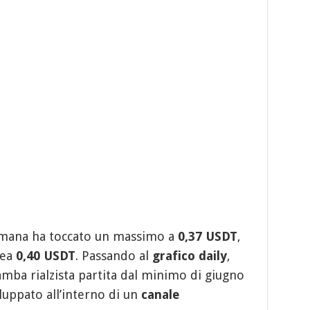
ttimana ha toccato un massimo a
0,37 USDT
,
rea
0,40 USDT
. Passando al
grafico
daily
,
mba rialzista partita dal minimo di giugno
sviluppato all’interno di un
canale