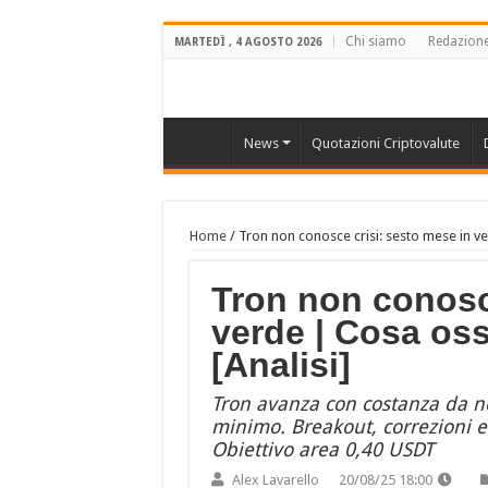
Chi siamo
Redazion
MARTEDÌ , 4 AGOSTO 2026
News
Quotazioni Criptovalute
Home
/
Tron non conosce crisi: sesto mese in ve
Tron non conosc
verde | Cosa oss
[Analisi]
Tron avanza con costanza da 
minimo. Breakout, correzioni e
Obiettivo area 0,40 USDT
Alex Lavarello
20/08/25 18:00