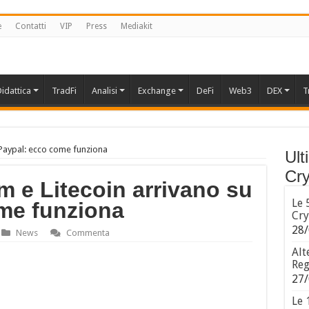
e
Contatti
VIP
Press
Mediakit
idattica
TradFi
Analisi
Exchange
DeFi
Web3
DEX
T
u Paypal: ecco come funziona
Ult
Cry
m e Litecoin arrivano su
Le 
me funziona
Cry
28/
News
Commenta
Alt
Reg
27/
Le 