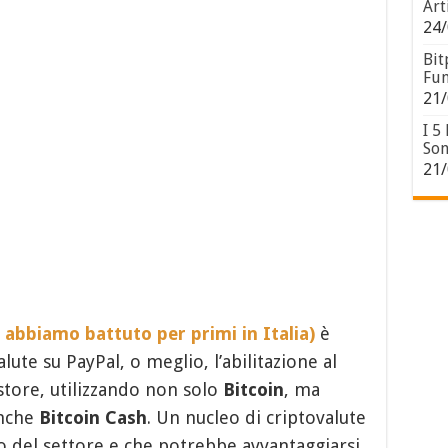
Art
24/
Bit
Fun
21/
I 5
Son
21/
 abbiamo battuto per primi in Italia)
è
alute su PayPal, o meglio, l’abilitazione al
tore, utilizzando non solo
Bitcoin
, ma
nche
Bitcoin Cash
. Un nucleo di criptovalute
co del settore e che potrebbe avvantaggiarsi