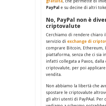
gratuita
, che permette di inv
PayPal
e su decine di altri t
No, PayPal non è dive
criptovalute
Cerchiamo di rendere chiaro i
servizio di
exchange di cripto
comprare Bitcoin, Ethereum, Li
piattaforma, senza che ci sia i
infatti collegata a Paxos, dalla
criptovalute, per poi applicare
vendita.
Non abbiamo la libertà che a
spostare le criptovalute altr
gli altri utenti di PayPAal. Pe
vediamo a schermo potrebbero