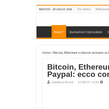
Chi siamo
Redazion
MARTEDÌ , 28 LUGLIO 2026
News
Quotazioni Criptovalute
D
Home
/
Bitcoin, Ethereum e Litecoin arrivano s
Bitcoin, Ethereu
Paypal: ecco co
Gianluca Grossi
31/03/21 12:33