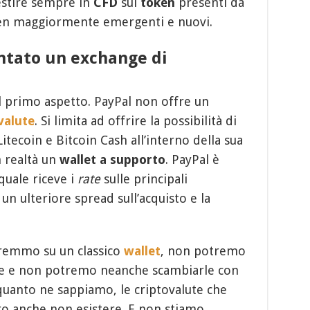
estire sempre in
CFD
sui
token
presenti da
oken maggiormente emergenti e nuovi.
ntato un exchange di
l primo aspetto. PayPal non offre un
valute
. Si limita ad offrire la possibilità di
tecoin e Bitcoin Cash all’interno della sua
n realtà un
wallet a supporto
. PayPal è
 quale riceve i
rate
sulle principali
 un ulteriore spread sull’acquisto e la
vremmo su un classico
wallet
, non potremo
ove e non potremo neanche scambiarle con
r quanto ne sappiamo, le criptovalute che
 anche non esistere. E non stiamo