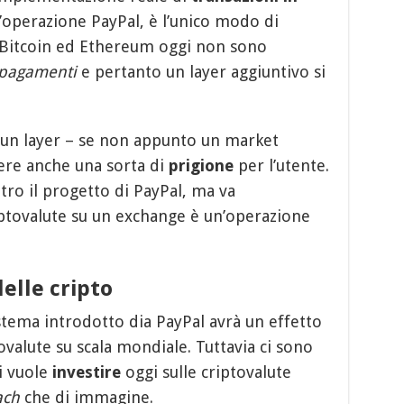
l’operazione PayPal, è l’unico modo di
 Bitcoin ed Ethereum oggi non sono
opagamenti
e pertanto un layer aggiuntivo si
ssun layer – se non appunto un market
ere anche una sorta di
prigione
per l’utente.
ro il progetto di PayPal, ma va
ptovalute su un exchange è un’operazione
elle cripto
stema introdotto dia PayPal avrà un effetto
ovalute su scala mondiale. Tuttavia ci sono
i vuole
investire
oggi sulle criptovalute
ach
che di immagine.