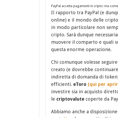
PayPal accetta pagamenti in cripto: ma com
Il rapporto tra PayPal (e dunq
online) e il mondo delle crip
in modo particolare non sempr
cripto. Sarà dunque necessaria
muovere il comparto e quali s
questa enorme operazione.
Chi comunque volesse seguire
creato (e dovrebbe continuare
indiretta di domanda di token)
efficienti.
eToro
(qui per apri
investire sia in acquisto diret
le
criptovalute
coperte da PayP
Abbiamo anche a disposizion