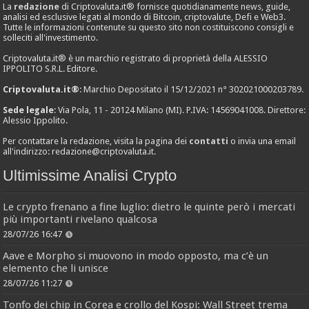
La
redazione
di Criptovaluta.it® fornisce quotidianamente news, guide,
analisi ed esclusive legati al mondo di Bitcoin, criptovalute, Defi e Web3.
Tutte le informazioni contenute su questo sito non costituiscono consigli e
solleciti all'investimento.
Criptovaluta.it® è un marchio registrato di proprietà della ALESSIO
IPPOLITO S.R.L. Editore.
Criptovaluta.it®
: Marchio Depositato il 15/12/2021 n° 302021000203789.
Sede legale
: Via Pola, 11 - 20124 Milano (MI). P.IVA: 14569041008. Direttore:
Alessio Ippolito.
Per contattare la redazione, visita la pagina dei
contatti
o invia una email
all'indirizzo:
redazione@criptovaluta.it
.
Ultimissime Analisi Crypto
Le crypto frenano a fine luglio: dietro le quinte però i mercati
più importanti rivelano qualcosa
28/07/26 16:47
Aave e Morpho si muovono in modo opposto, ma c’è un
elemento che li unisce
28/07/26 11:27
Tonfo dei chip in Corea e crollo del Kospi: Wall Street trema