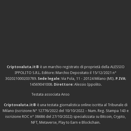
Criptovaluta.it®
è un marchio registrato di proprietà della ALESSIO
IPPOLITO S.R.L. Editore: Marchio Depositato il 15/12/2021
n°
302021000203789
.
Sede legale
: Via Pola, 11 - 20124 Milano (MI).
P.IVA
:
14569041008.
Direttore
: Alessio Ippolito.
Testata associata Anso
Criptovaluta.it®
è una testata giornalistica online iscritta al Tribunale di
Milano (iscrizione N° 12776/2022 del 10/10/2022 – Num. Reg. Stampa 143 e
iscrizione
ROC n° 38686
del 27/10/2022) specializzata su Bitcoin, Crypto,
NFT, Metaverse, Play to Earn e Blockchain.