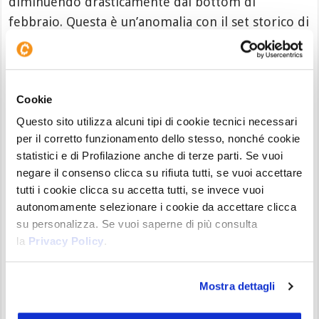
diminuendo drasticamente dal bottom di
febbraio. Questa è un’anomalia con il set storico di
dati della criptovaluta, in quanto di solito gli STH
escono dal mercato durante le discese dei prezzi,
mentre questa volta hanno seguito il recupero dei
Cookie
prezzi dai $60.000.
Questo sito utilizza alcuni tipi di cookie tecnici necessari
Inoltre, un calo così rapido sottolinea come molti
per il corretto funzionamento dello stesso, nonché cookie
tra gli investitori che avevano acquistato nel Q4
statistici e di Profilazione anche di terze parti. Se vuoi
negare il consenso clicca su rifiuta tutti, se vuoi accettare
2025 hanno poi deciso di vendere in preda al
tutti i cookie clicca su accetta tutti, se invece vuoi
panico nel Q1 2026, o di uscire durante il rimbalzo
autonomamente selezionare i cookie da accettare clicca
del Q2 2026. Qualche giorno fa vi avevamo
su personalizza. Se vuoi saperne di più consulta
spiegato anche il motivo per cui verosimilmente
la
Privacy Policy
.
questi investitori stavano vendendo
, e come l
a
loro attività stava contribuendo al calo.
Mostra dettagli