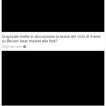
Grayscale mette in discussione la teoria del ciclo di 4 anni
su Bitcoin: bear market alla fine?
25/07/26 15:37