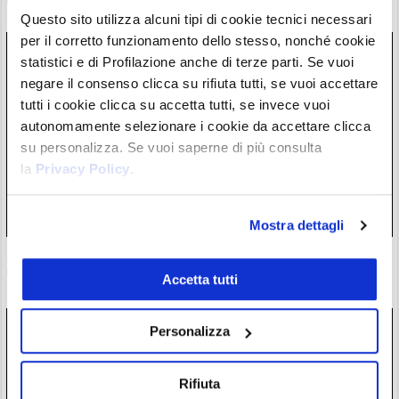
28/07/26 20:17
Questo sito utilizza alcuni tipi di cookie tecnici necessari
per il corretto funzionamento dello stesso, nonché cookie
statistici e di Profilazione anche di terze parti. Se vuoi
negare il consenso clicca su rifiuta tutti, se vuoi accettare
tutti i cookie clicca su accetta tutti, se invece vuoi
autonomamente selezionare i cookie da accettare clicca
su personalizza. Se vuoi saperne di più consulta
la
Privacy Policy
.
Mostra dettagli
Zcash completa l’atteso aggiornamento Ironwood: la supply
di $ZEC è ora verificata
Accetta tutti
28/07/26 18:57
Personalizza
Rifiuta