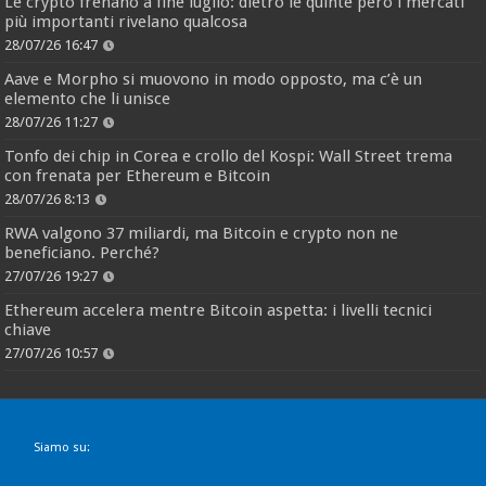
Le crypto frenano a fine luglio: dietro le quinte però i mercati
più importanti rivelano qualcosa
28/07/26 16:47
Aave e Morpho si muovono in modo opposto, ma c’è un
elemento che li unisce
28/07/26 11:27
Tonfo dei chip in Corea e crollo del Kospi: Wall Street trema
con frenata per Ethereum e Bitcoin
28/07/26 8:13
RWA valgono 37 miliardi, ma Bitcoin e crypto non ne
beneficiano. Perché?
27/07/26 19:27
Ethereum accelera mentre Bitcoin aspetta: i livelli tecnici
chiave
27/07/26 10:57
Siamo su: