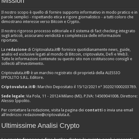
Mission
Il nostro scopo è quello di fornire supporto informativo in modo pratico e in
parole semplici - rispettando etica e rigore giornalistico - a tutti coloro che
dimostrano interesse verso Bitcoin e Crypto.
Il nostro rigoroso processo editoriale e il sistema di fact checking integrato
sugli articoli, assicurano veridicità e completezza delle informazioni
riportate.
La
redazione
di Criptovaluta.it® fornisce quotidianamente news, guide,
analisi ed esclusive legati al mondo di Bitcoin, criptovalute, Defi e Web3.
Tutte le informazioni contenute su questo sito non costituiscono consigli e
solleciti all'investimento.
Criptovaluta.it® è un marchio registrato di proprietà della ALESSIO
IPPOLITO S.R.L. Editore.
Criptovaluta.it®
: Marchio Depositato il 15/12/2021 n° 302021000203789.
Sede legale
: Via Pola, 11 - 20124 Milano (MI). P.IVA: 14569041008. Direttore:
Alessio Ippolito.
Per contattare la redazione, visita la pagina dei
contatti
o invia una email
all'indirizzo:
redazione@criptovaluta.it
.
Ultimissime Analisi Crypto