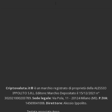
Criptovaluta.it®
è un marchio registrato di proprietà della ALESSIO
IPPOLITO S.R.L. Editore: Marchio Depositato il 15/12/2021
n°
302021000203789
.
Sede legale
: Via Pola, 11 - 20124 Milano (MI).
P.IVA
:
14569041008.
Direttore
: Alessio Ippolito.
Testata associata Anso