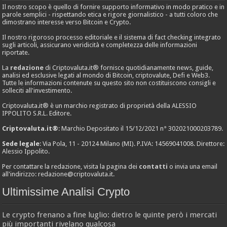
Il nostro scopo è quello di fornire supporto informativo in modo pratico e in
parole semplici - rispettando etica e rigore giornalistico - a tutti coloro che
dimostrano interesse verso Bitcoin e Crypto.
Il nostro rigoroso processo editoriale e il sistema di fact checking integrato
sugli articoli, assicurano veridicità e completezza delle informazioni
riportate.
La
redazione
di Criptovaluta.it® fornisce quotidianamente news, guide,
analisi ed esclusive legati al mondo di Bitcoin, criptovalute, Defi e Web3.
Tutte le informazioni contenute su questo sito non costituiscono consigli e
solleciti all'investimento.
Criptovaluta.it® è un marchio registrato di proprietà della ALESSIO
IPPOLITO S.R.L. Editore.
Criptovaluta.it®
: Marchio Depositato il 15/12/2021 n° 302021000203789.
Sede legale
: Via Pola, 11 - 20124 Milano (MI). P.IVA: 14569041008. Direttore:
Alessio Ippolito.
Per contattare la redazione, visita la pagina dei
contatti
o invia una email
all'indirizzo:
redazione@criptovaluta.it
.
Ultimissime Analisi Crypto
Le crypto frenano a fine luglio: dietro le quinte però i mercati
più importanti rivelano qualcosa