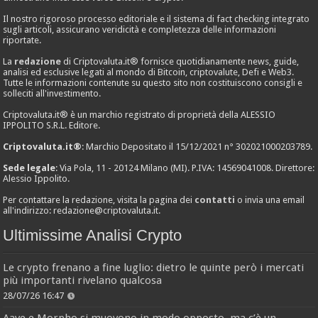
Il nostro rigoroso processo editoriale e il sistema di fact checking integrato
sugli articoli, assicurano veridicità e completezza delle informazioni
riportate.
La
redazione
di Criptovaluta.it® fornisce quotidianamente news, guide,
analisi ed esclusive legati al mondo di Bitcoin, criptovalute, Defi e Web3.
Tutte le informazioni contenute su questo sito non costituiscono consigli e
solleciti all'investimento.
Criptovaluta.it® è un marchio registrato di proprietà della ALESSIO
IPPOLITO S.R.L. Editore.
Criptovaluta.it®
: Marchio Depositato il 15/12/2021 n° 302021000203789.
Sede legale
: Via Pola, 11 - 20124 Milano (MI). P.IVA: 14569041008. Direttore:
Alessio Ippolito.
Per contattare la redazione, visita la pagina dei
contatti
o invia una email
all'indirizzo:
redazione@criptovaluta.it
.
Ultimissime Analisi Crypto
Le crypto frenano a fine luglio: dietro le quinte però i mercati
più importanti rivelano qualcosa
28/07/26 16:47
Aave e Morpho si muovono in modo opposto, ma c’è un