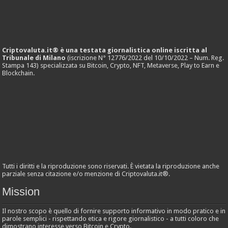
Criptovaluta.it® è una testata giornalistica online iscritta al
Tribunale di Milano
(iscrizione N° 12776/2022 del 10/10/2022 – Num. Reg.
Stampa 143) specializzata su Bitcoin, Crypto, NFT, Metaverse, Play to Earn e
Blockchain.
Tutti i diritti e la riproduzione sono riservati. È vietata la riproduzione anche
parziale senza citazione e/o menzione di Criptovaluta.it®.
Mission
Il nostro scopo è quello di fornire supporto informativo in modo pratico e in
parole semplici - rispettando etica e rigore giornalistico - a tutti coloro che
dimostrano interesse verso Bitcoin e Crypto.