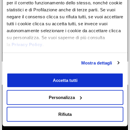
per il corretto funzionamento dello stesso, nonché cookie
statistici e di Profilazione anche di terze parti. Se vuoi
negare il consenso clicca su rifiuta tutti, se vuoi accettare
tutti i cookie clicca su accetta tutti, se invece vuoi
autonomamente selezionare i cookie da accettare clicca
su personalizza. Se vuoi saperne di più consulta
la
Privacy Policy
.
Mostra dettagli
La verità sugli 80 milioni di liquidazioni “errate” su
Hyperliquid e sui contratti della finanza tradizionale
28/07/26 19:37
Accetta tutti
Personalizza
Rifiuta