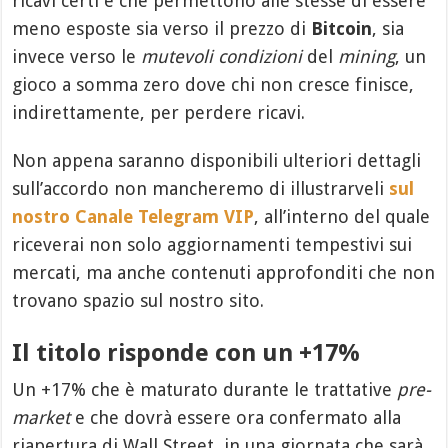
ricavi certi e che permettono alle stesse di essere
meno esposte sia verso il prezzo di
Bitcoin
, sia
invece verso le
mutevoli condizioni
del
mining
, un
gioco a somma zero dove chi non cresce finisce,
indirettamente, per perdere ricavi.
Non appena saranno disponibili ulteriori dettagli
sull’accordo non mancheremo di illustrarveli
sul
nostro Canale Telegram VIP
, all’interno del quale
riceverai non solo aggiornamenti tempestivi sui
mercati, ma anche contenuti approfonditi che non
trovano spazio sul nostro sito.
Il titolo risponde con un +17%
Un +17% che è maturato durante le trattative
pre-
market
e che dovrà essere ora confermato alla
riapertura di Wall Street, in una giornata che sarà