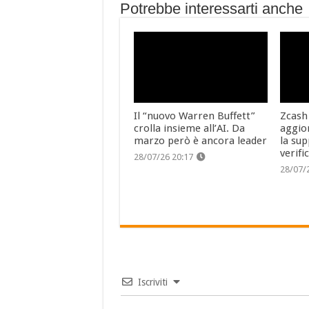
Potrebbe interessarti anche
Il “nuovo Warren Buffett”
Zcash
crolla insieme all’AI. Da
aggio
marzo però è ancora leader
la sup
verifi
28/07/26 20:17
28/07/
Iscriviti