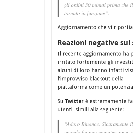
gli ordini 30 minuti prima che i
tornato in funzione”.
Aggiornamento che vi riportia
Reazioni negative sui
Il recente aggiornamento ha 
irritato fortemente gli investit
alcuni di loro hanno infatti vis
l’improvviso blackout della
piattaforma come un potenzial
Su
Twitter
è estremamente faci
utenti, simili alla seguente:
“Adoro Binance. Sicuramente i
quando fai una manutenzione, r