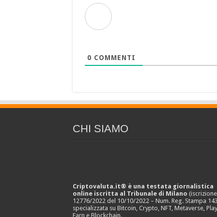
0
COMMENTI
CHI SIAMO
Criptovaluta.it® è una testata giornalistica
online iscritta al Tribunale di Milano
(iscrizion
12776/2022 del 10/10/2022 – Num. Reg. Stampa 143
specializzata su Bitcoin, Crypto, NFT, Metaverse, Play
Earn e Blockchain.