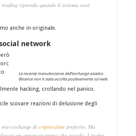
l trading riprenda quando il sistema sarà
mo anche in originale.
 social network
però
ori;
to
La recente manutenzione dell’exchange asiatico
Binance non è stata accolta positivamente sul web
mente hacking, crollando nel panico.
le scovare reazioni di delusione degli
l mio exchange di
criptovalute
preferito. Ma
ilascia un annuncio prima che accada. I trader