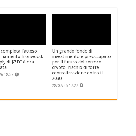
 completa l’atteso
Un grande fondo di
rnamento Ironwood:
investimento è preoccupato
ply di $ZEC è ora
per il futuro del settore
cata
crypto: rischio di forte
centralizzazione entro il
26 18:57
2030
28/07/26 17:27