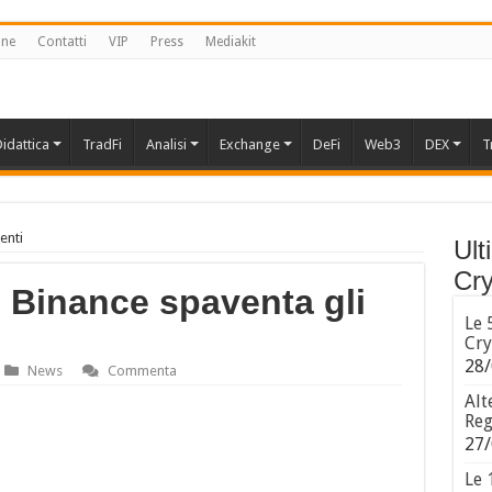
one
Contatti
VIP
Press
Mediakit
idattica
TradFi
Analisi
Exchange
DeFi
Web3
DEX
T
enti
Ult
Cry
 Binance spaventa gli
Le 
Cry
28/
News
Commenta
Alt
Reg
27/
Le 