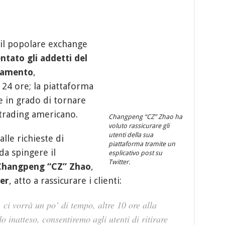
 il popolare exchange
tato gli addetti del
rnamento
,
24 ore; la piattaforma
 in grado di tornare
 trading americano.
Changpeng “CZ” Zhao ha
voluto rassicurare gli
utenti della sua
alle richieste di
piattaforma tramite un
da spingere il
esplicativo post su
Twitter.
Changpeng “CZ” Zhao
,
er
, atto a rassicurare i clienti:
, ci vorrà un po’ di tempo, altre 10 ore alla
o inatteso, consentiremo agli utenti di ritirare