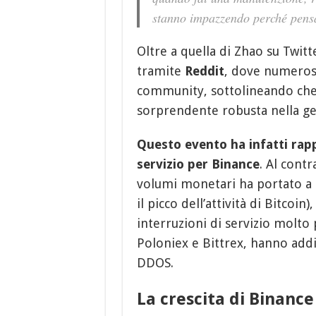
stanno impazzendo perché pensa
Oltre a quella di Zhao su Twitt
tramite
Reddit
, dove numerosi
community, sottolineando ch
sorprendente robusta nella ges
Questo evento ha infatti rapp
servizio per Binance
. Al cont
volumi monetari ha portato a 
il picco dell’attività di Bitco
interruzioni di servizio molto
Poloniex e Bittrex, hanno addi
DDOS.
La crescita di Binance