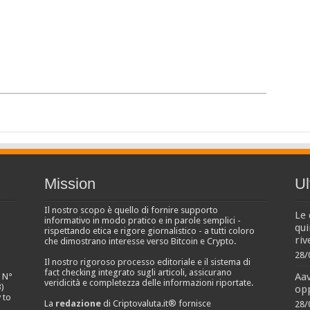
Mission
Ul
Il nostro scopo è quello di fornire supporto
Le 
informativo in modo pratico e in parole semplici -
qui
rispettando etica e rigore giornalistico - a tutti coloro
riv
che dimostrano interesse verso Bitcoin e Crypto.
28/
Il nostro rigoroso processo editoriale e il sistema di
fact checking integrato sugli articoli, assicurano
Aa
e N°
veridicità e completezza delle informazioni riportate.
)
opp
 to
La
redazione
di Criptovaluta.it® fornisce
28/