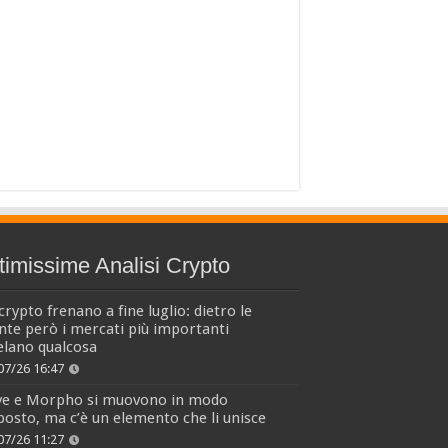
timissime Analisi Crypto
crypto frenano a fine luglio: dietro le
nte però i mercati più importanti
elano qualcosa
07/26 16:47
ve e Morpho si muovono in modo
osto, ma c’è un elemento che li unisce
07/26 11:27