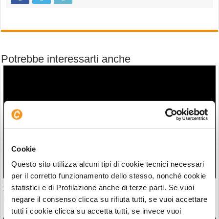
Potrebbe interessarti anche
Cookie
Questo sito utilizza alcuni tipi di cookie tecnici necessari
per il corretto funzionamento dello stesso, nonché cookie
Il “nuovo Warren Buffett” crolla insieme all’AI. Da marzo
statistici e di Profilazione anche di terze parti. Se vuoi
però è ancora leader
negare il consenso clicca su rifiuta tutti, se vuoi accettare
28/07/26 20:17
tutti i cookie clicca su accetta tutti, se invece vuoi