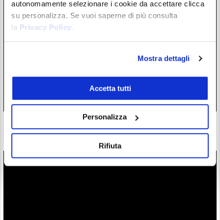
autonomamente selezionare i cookie da accettare clicca
su personalizza. Se vuoi saperne di più consulta
la
Privacy Policy
.
Mostra dettagli
Accetta tutti
Personalizza
Zcash completa l’atteso aggiornamento Ironwood: la supply
di $ZEC è ora verificata
28/07/26 18:57
Rifiuta