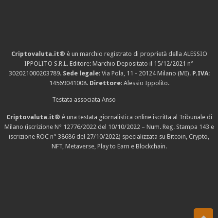
Criptovaluta.it®
è un marchio registrato di proprietà della ALESSIO
IPPOLITO S.R.L. Editore: Marchio Depositato il 15/12/2021
n°
302021000203789
.
Sede legale
: Via Pola, 11 - 20124 Milano (MI).
P.IVA
:
14569041008.
Direttore
: Alessio Ippolito.
Testata associata Anso
Criptovaluta.it®
è una testata giornalistica online iscritta al Tribunale di
Milano (iscrizione N° 12776/2022 del 10/10/2022 – Num. Reg. Stampa 143 e
iscrizione
ROC n° 38686
del 27/10/2022) specializzata su Bitcoin, Crypto,
NFT, Metaverse, Play to Earn e Blockchain.