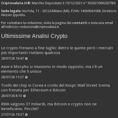
Criptovaluta.it®
: Marchio Depositato il 15/12/2021 n° 302021000203789.
Sede legale
: Via Pola, 11 - 20124 Milano (MI). P.IVA: 14569041008. Direttore:
Alessio Ippolito.
Per contattare la redazione, visita la pagina dei
contatti
o invia una email
all'indirizzo:
redazione@criptovaluta.it
.
Ultimissime Analisi Crypto
Le crypto frenano a fine luglio: dietro le quinte però i mercati
più importanti rivelano qualcosa
28/07/26 16:47
Aave e Morpho si muovono in modo opposto, ma c’è un
elemento che li unisce
28/07/26 11:27
Tonfo dei chip in Corea e crollo del Kospi: Wall Street trema
con frenata per Ethereum e Bitcoin
28/07/26 8:13
RWA valgono 37 miliardi, ma Bitcoin e crypto non ne
beneficiano. Perché?
27/07/26 19:27