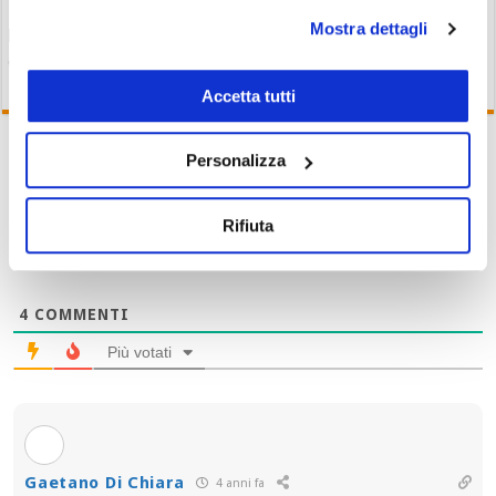
Plume con DTCC, Charles Schwab e Nasdaq nel gruppo di
Mostra dettagli
lavoro per gli asset digitali. Token fa +3%
06/08/26 15:53
Accetta tutti
Personalizza
Iscriviti
Rifiuta
4
COMMENTI
Più votati
Gaetano Di Chiara
4 anni fa