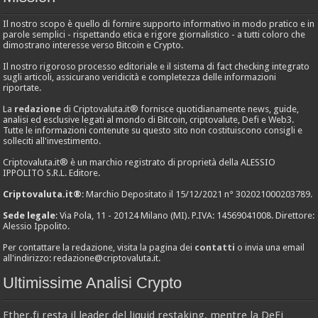
Il nostro scopo è quello di fornire supporto informativo in modo pratico e in
parole semplici - rispettando etica e rigore giornalistico - a tutti coloro che
dimostrano interesse verso Bitcoin e Crypto.
Il nostro rigoroso processo editoriale e il sistema di fact checking integrato
sugli articoli, assicurano veridicità e completezza delle informazioni
riportate.
La
redazione
di Criptovaluta.it® fornisce quotidianamente news, guide,
analisi ed esclusive legati al mondo di Bitcoin, criptovalute, Defi e Web3.
Tutte le informazioni contenute su questo sito non costituiscono consigli e
solleciti all'investimento.
Criptovaluta.it® è un marchio registrato di proprietà della ALESSIO
IPPOLITO S.R.L. Editore.
Criptovaluta.it®
: Marchio Depositato il 15/12/2021 n° 302021000203789.
Sede legale
: Via Pola, 11 - 20124 Milano (MI). P.IVA: 14569041008. Direttore:
Alessio Ippolito.
Per contattare la redazione, visita la pagina dei
contatti
o invia una email
all'indirizzo:
redazione@criptovaluta.it
.
Ultimissime Analisi Crypto
Ether.fi resta il leader del liquid restaking, mentre la DeFi