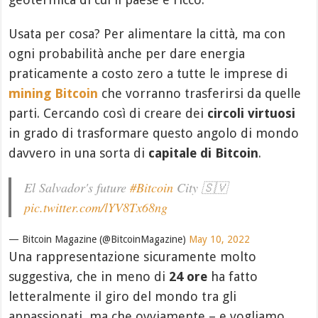
Usata per cosa? Per alimentare la città, ma con
ogni probabilità anche per dare energia
praticamente a costo zero a tutte le imprese di
mining Bitcoin
che vorranno trasferirsi da quelle
parti. Cercando così di creare dei
circoli virtuosi
in grado di trasformare questo angolo di mondo
davvero in una sorta di
capitale di Bitcoin
.
El Salvador's future
#Bitcoin
City 🇸🇻
pic.twitter.com/lYV8Tx68ng
— Bitcoin Magazine (@BitcoinMagazine)
May 10, 2022
Una rappresentazione sicuramente molto
suggestiva, che in meno di
24 ore
ha fatto
letteralmente il giro del mondo tra gli
appassionati, ma che ovviamente – e vogliamo