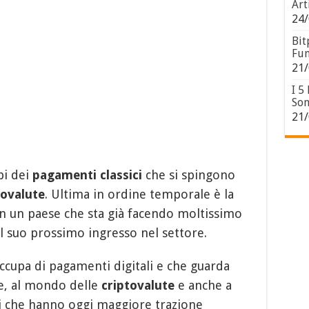
Art
24/
Bit
Fun
21/
I 5
Son
21/
pi dei
pagamenti classici
che si spingono
tovalute
. Ultima in ordine temporale è la
in un paese che sta già facendo moltissimo
il suo prossimo ingresso nel settore.
 occupa di pagamenti digitali e che guarda
e, al mondo delle
criptovalute
e anche a
ti che hanno oggi maggiore trazione