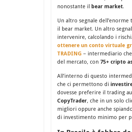
nonostante il
bear market
.
Un altro segnale dell’enorme 
il bear market. Un altro segna
intervenire, calcolando i risch
ottenere un conto virtuale gra
TRADING
– intermediario che
del mercato, con
75+ cripto a
All’interno di questo intermed
che ci permettono di
investir
dovesse preferire il trading a
CopyTrader
, che in un solo cl
migliori oppure anche spiando
di investimento minimo per pa