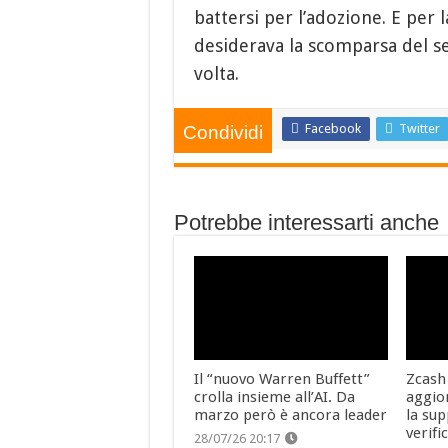
battersi per l’adozione. E per l
desiderava la scomparsa del se
volta.
Facebook
Twitter
Condividi
Potrebbe interessarti anche
Il “nuovo Warren Buffett”
Zcash
crolla insieme all’AI. Da
aggio
marzo però è ancora leader
la sup
verifi
28/07/26 20:17