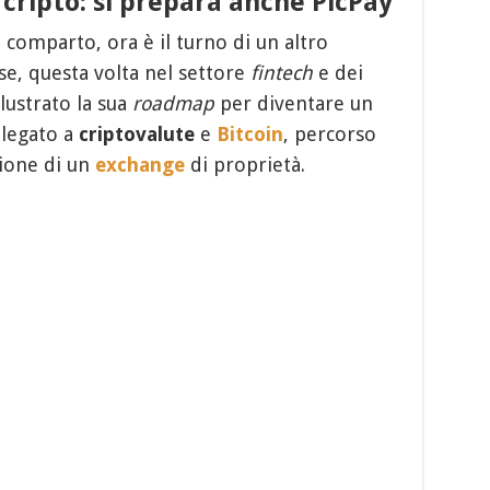
 cripto: si prepara anche PicPay
 comparto, ora è il turno di un altro
e, questa volta nel settore
fintech
e dei
llustrato la sua
roadmap
per diventare un
 legato a
criptovalute
e
Bitcoin
, percorso
zione di un
exchange
di proprietà.