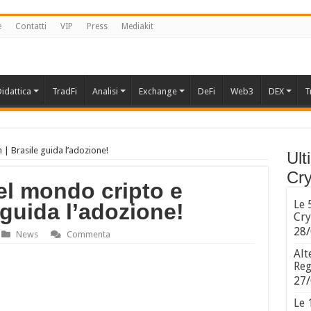
e
Contatti
VIP
Press
Mediakit
idattica
TradFi
Analisi
Exchange
DeFi
Web3
DEX
T
 | Brasile guida l’adozione!
Ult
Cry
el mondo cripto e
Le 
 guida l’adozione!
Cry
28/
News
Commenta
Alt
Reg
27/
Le 