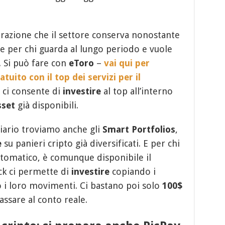
trazione che il settore conserva nonostante
le per chi guarda al lungo periodo e vuole
i. Si può fare con
eToro
–
vai qui per
tuito con il top dei servizi per il
 ci consente di
investire
al top all’interno
sset
già disponibili.
iario troviamo anche gli
Smart Portfolios
,
e
su panieri cripto già diversificati. E per chi
utomatico, è comunque disponibile il
ick ci permette di
investire
copiando i
 i loro movimenti. Ci bastano poi solo
100$
ssare al conto reale.