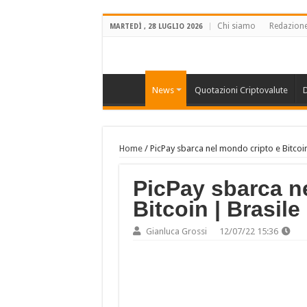
Chi siamo
Redazion
MARTEDÌ , 28 LUGLIO 2026
News
Quotazioni Criptovalute
D
Home
/
PicPay sbarca nel mondo cripto e Bitcoin
PicPay sbarca n
Bitcoin | Brasile
Gianluca Grossi
12/07/22 15:36