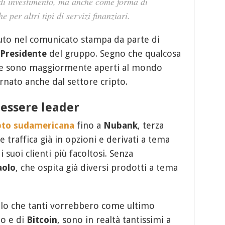
i investimento, ma anche come forma di
per altri tipi di servizi finanziari.
to nel comunicato stampa da parte di
ePresidente
del gruppo. Segno che qualcosa
he sono maggiormente aperti al mondo
rnato anche dal settore cripto.
 essere leader
ipto sudamericana
fino a
Nubank
, terza
traffica già in opzioni e derivati a tema
i suoi clienti più facoltosi. Senza
aolo
, che ospita già diversi prodotti a tema
ello che tanti vorrebbero come ultimo
to e di
Bitcoin
, sono in realtà tantissimi a