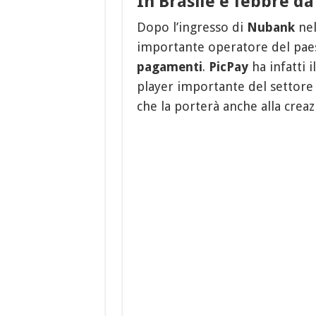
In Brasile è febbre da
Dopo l’ingresso di
Nubank
nel
importante operatore del paes
pagamenti
.
PicPay
ha infatti i
player importante del settore
che la porterà anche alla crea