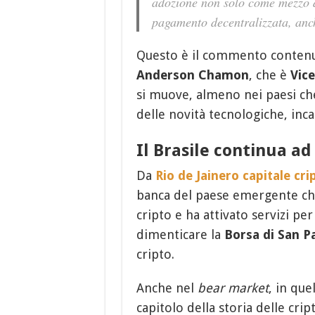
adozione non solo come mezzo d
pagamento decentralizzata, anche 
Questo è il commento contenu
Anderson Chamon
, che è
Vic
si muove, almeno nei paesi c
delle novità tecnologiche, inca
Il Brasile continua ad
Da
Rio de Jainero capitale cr
banca del paese emergente che 
cripto e ha attivato servizi per 
dimenticare la
Borsa di San P
cripto.
Anche nel
bear market
, in qu
capitolo della storia delle crip