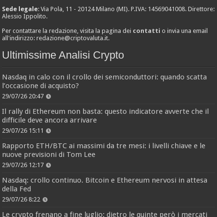
Sede legale
: Via Pola, 11 - 20124 Milano (MI). P.IVA: 14569041008. Direttore:
Alessio Ippolito.
Per contattare la redazione, visita la pagina dei
contatti
o invia una email
all'indirizzo:
redazione@criptovaluta.it
.
Ultimissime Analisi Crypto
Nasdaq in calo con il crollo dei semiconduttori: quando scatta
l’occasione di acquisto?
29/07/26 20:47
Il rally di Ethereum non basta: questo indicatore avverte che il
difficile deve ancora arrivare
29/07/26 15:11
Rapporto ETH/BTC ai massimi da tre mesi: i livelli chiave e le
nuove previsioni di Tom Lee
29/07/26 12:17
Nasdaq: crollo continuo. Bitcoin e Ethereum nervosi in attesa
della Fed
29/07/26 8:22
Le crypto frenano a fine luglio: dietro le quinte però i mercati