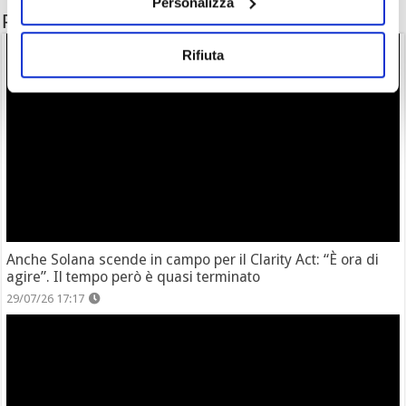
Personalizza
Potrebbe interessarti anche
Rifiuta
Anche Solana scende in campo per il Clarity Act: “È ora di
agire”. Il tempo però è quasi terminato
29/07/26 17:17