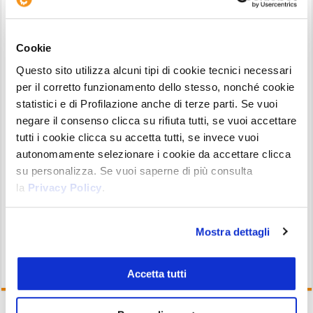
per
Bitcoin
. Una missione che non può
prescindere dall’essere baluardo contro terzi
Cookie
corrotti dal potere, dal denaro o semplicemente
Questo sito utilizza alcuni tipi di cookie tecnici necessari
dal desiderio di fare quello che vogliono con il
per il corretto funzionamento dello stesso, nonché cookie
nostro denaro.
statistici e di Profilazione anche di terze parti. Se vuoi
negare il consenso clicca su rifiuta tutti, se vuoi accettare
Sì, stiamo parlando di
SBF
, e chiudiamo l’articolo
tutti i cookie clicca su accetta tutti, se invece vuoi
chiedendoci com’è che ancora tutti continuano a
autonomamente selezionare i cookie da accettare clicca
girarsi dall’altra parte e ad attaccare
Bitcoin
,
su personalizza. Se vuoi saperne di più consulta
mentre in questi giorni sta dando una prova così
la
Privacy Policy
.
incredibile della sua forza. E della sua intangibilità.
Mostra dettagli
Accetta tutti