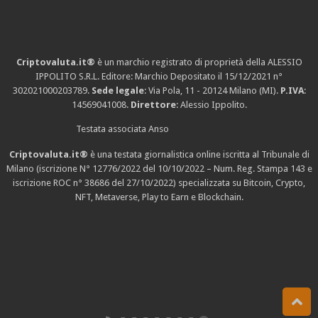
Criptovaluta.it®
è un marchio registrato di proprietà della ALESSIO
IPPOLITO S.R.L. Editore: Marchio Depositato il 15/12/2021
n°
302021000203789
.
Sede legale
: Via Pola, 11 - 20124 Milano (MI).
P.IVA
:
14569041008.
Direttore
: Alessio Ippolito.
Testata associata Anso
Criptovaluta.it®
è una testata giornalistica online iscritta al Tribunale di
Milano (iscrizione N° 12776/2022 del 10/10/2022 – Num. Reg. Stampa 143 e
iscrizione
ROC n° 38686
del 27/10/2022) specializzata su Bitcoin, Crypto,
NFT, Metaverse, Play to Earn e Blockchain.