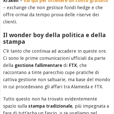
Kraken
–
vai qui per ottenere un conto gratuito
– exchange che non gestisce fondi hedge e che
offre ormai da tempo prova delle riserve dei
clienti.
Il wonder boy della politica e della
stampa
C’è tanto che continua ad accadere in queste ore.
Ci sono le prime comunicazioni ufficiali da parte
della
gestione fallimentare
di
FTX
, che
raccontano a tinte parecchio cupe pratiche di
cattiva gestione non saltuarie, ma base del mondo
in cui procedevano gli affari tra Alameda e FTX.
Tutto questo non ha trovato evidentemente
spazio sulla
stampa tradizionale
, più impegnata a
fare di tutt’erba un fascio, o se vogliamo nel