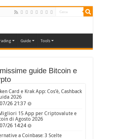
rading
Guide
Tools
imissime guide Bitcoin e
pto
ken Card e Krak App: Cos’è, Cashback
uida 2026
07/26 21:37
Migliori 15 App per Criptovalute e
coin di Agosto 2026
07/26 14:24
ernative a Coinbase: 3 Scelte