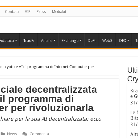
Contatti
VIP
Press
Mediakit
idattica
TradFi
Analisi
Exchange
DeFi
Web3
DEX
T
 con crypto e AI: il programma di Internet Computer per
Ult
Cry
ficiale decentralizzata
Kra
 il programma di
e G
31/
r per rivoluzionarla
Le 
Bit
iare per la sua AI decentralizzata: ecco
31/
News
Commenta
Alt