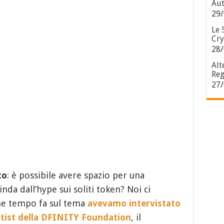
Aut
29/
Le 
Cry
28/
Alt
Reg
27/
to
: è possibile avere spazio per una
nda dall’hype sui soliti token? Noi ci
he tempo fa sul tema
avevamo intervistato
ntist della DFINITY Foundation
, il