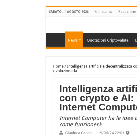
Chi siamo
Redazione
SABATO , 1 AGOSTO 2026
News
Quotazioni Criptovalute
D
Home
/
Intelligenza artificiale decentralizzata
rivoluzionarla
Intelligenza arti
con crypto e AI:
Internet Compute
Internet Computer ha le idee ch
come funzionerà
Gianluca Grossi
19/06/24 22:01