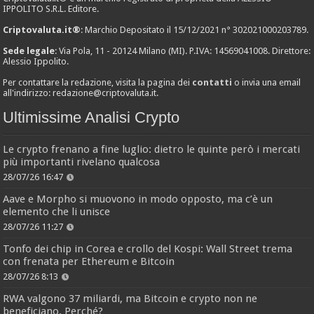
IPPOLITO S.R.L. Editore.
Criptovaluta.it®
: Marchio Depositato il 15/12/2021 n° 302021000203789.
Sede legale
: Via Pola, 11 - 20124 Milano (MI). P.IVA: 14569041008. Direttore:
Alessio Ippolito.
Per contattare la redazione, visita la pagina dei
contatti
o invia una email
all'indirizzo:
redazione@criptovaluta.it
.
Ultimissime Analisi Crypto
Le crypto frenano a fine luglio: dietro le quinte però i mercati
più importanti rivelano qualcosa
28/07/26 16:47
Aave e Morpho si muovono in modo opposto, ma c’è un
elemento che li unisce
28/07/26 11:27
Tonfo dei chip in Corea e crollo del Kospi: Wall Street trema
con frenata per Ethereum e Bitcoin
28/07/26 8:13
RWA valgono 37 miliardi, ma Bitcoin e crypto non ne
beneficiano. Perché?