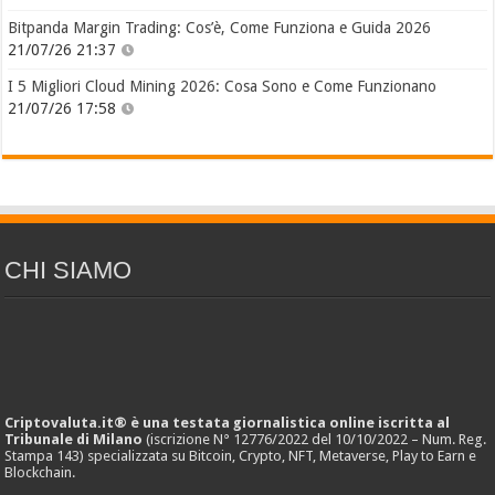
Bitpanda Margin Trading: Cos’è, Come Funziona e Guida 2026
21/07/26 21:37
I 5 Migliori Cloud Mining 2026: Cosa Sono e Come Funzionano
21/07/26 17:58
CHI SIAMO
Criptovaluta.it® è una testata giornalistica online iscritta al
Tribunale di Milano
(iscrizione N° 12776/2022 del 10/10/2022 – Num. Reg.
Stampa 143) specializzata su Bitcoin, Crypto, NFT, Metaverse, Play to Earn e
Blockchain.