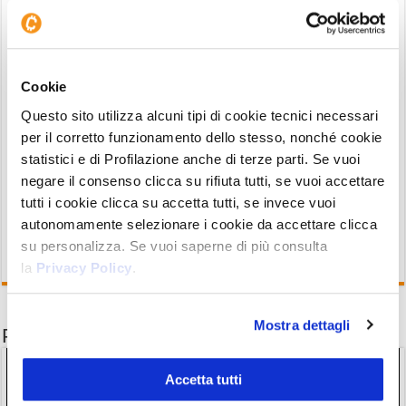
L’ultimo dot plot del FOMC
Il grafico è il più importante per capire cosa si
aspettano i massimi vertici della politica
Cookie
monetaria in termini di tagli futuri. È un grafico
Questo sito utilizza alcuni tipi di cookie tecnici necessari
che viene in genere atteso più della decisione sui
per il corretto funzionamento dello stesso, nonché cookie
tassi stessa. E che commenteremo sul nostro
statistici e di Profilazione anche di terze parti. Se vuoi
Canale Telegram
non appena sarà disponibile.
negare il consenso clicca su rifiuta tutti, se vuoi accettare
tutti i cookie clicca su accetta tutti, se invece vuoi
autonomamente selezionare i cookie da accettare clicca
su personalizza. Se vuoi saperne di più consulta
la
Privacy Policy
.
Mostra dettagli
Potrebbe interessarti anche
Accetta tutti