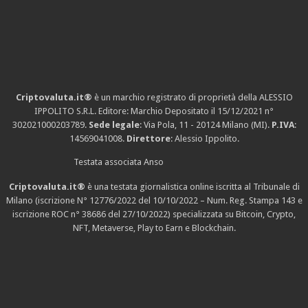
Criptovaluta.it®
è un marchio registrato di proprietà della ALESSIO
IPPOLITO S.R.L. Editore: Marchio Depositato il 15/12/2021
n°
302021000203789
.
Sede legale
: Via Pola, 11 - 20124 Milano (MI).
P.IVA
:
14569041008.
Direttore
: Alessio Ippolito.
Testata associata Anso
Criptovaluta.it®
è una testata giornalistica online iscritta al Tribunale di
Milano (iscrizione N° 12776/2022 del 10/10/2022 – Num. Reg. Stampa 143 e
iscrizione
ROC n° 38686
del 27/10/2022) specializzata su Bitcoin, Crypto,
NFT, Metaverse, Play to Earn e Blockchain.