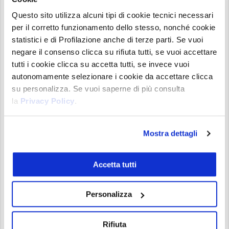
siano fini a se stessi. Innanzitutto, c’è da mettersi
Questo sito utilizza alcuni tipi di cookie tecnici necessari
il cuore in pace e capire che il ciclo non sarà lo
per il corretto funzionamento dello stesso, nonché cookie
stesso del 2017 e 2021.
statistici e di Profilazione anche di terze parti. Se vuoi
negare il consenso clicca su rifiuta tutti, se vuoi accettare
Non fraintendete: molte top altcoin mostreranno
tutti i cookie clicca su accetta tutti, se invece vuoi
i muscoli ed andranno a stampare performance
autonomamente selezionare i cookie da accettare clicca
su personalizza. Se vuoi saperne di più consulta
molto invoglianti, offrendo opportunità di
la
Privacy Policy
.
speculazione non indifferenti.
Ad ogni modo
avremo un andamento generale meno
parabolico del solito, con una rotazione dei
Mostra dettagli
capitali che sarà meno evidente e più complessa
da individuare.
Accetta tutti
A questo giro l’Alt Season sarà più difficile da
Personalizza
domare, per ovvie ragioni visto che gli investitori
ora hanno molte più opzioni su cui scommettere,
Rifiuta