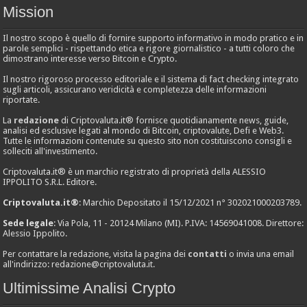
Mission
Il nostro scopo è quello di fornire supporto informativo in modo pratico e in
parole semplici - rispettando etica e rigore giornalistico - a tutti coloro che
dimostrano interesse verso Bitcoin e Crypto.
Il nostro rigoroso processo editoriale e il sistema di fact checking integrato
sugli articoli, assicurano veridicità e completezza delle informazioni
riportate.
La
redazione
di Criptovaluta.it® fornisce quotidianamente news, guide,
analisi ed esclusive legati al mondo di Bitcoin, criptovalute, Defi e Web3.
Tutte le informazioni contenute su questo sito non costituiscono consigli e
solleciti all'investimento.
Criptovaluta.it® è un marchio registrato di proprietà della ALESSIO
IPPOLITO S.R.L. Editore.
Criptovaluta.it®
: Marchio Depositato il 15/12/2021 n° 302021000203789.
Sede legale
: Via Pola, 11 - 20124 Milano (MI). P.IVA: 14569041008. Direttore:
Alessio Ippolito.
Per contattare la redazione, visita la pagina dei
contatti
o invia una email
all'indirizzo:
redazione@criptovaluta.it
.
Ultimissime Analisi Crypto