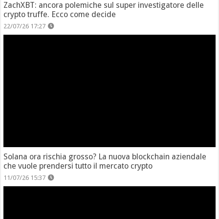
ZachXBT: ancora polemiche sul super investigatore delle
crypto truffe. Ecco come decide
22/07/26 17:27
Solana ora rischia grosso? La nuova blockchain aziendale
che vuole prendersi tutto il mercato crypto
11/07/26 15:37