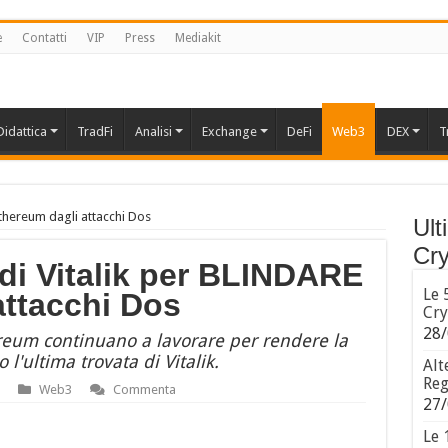
e
Contatti
VIP
Press
Mediakit
Didattica
TradFi
Analisi
Exchange
DeFi
Web3
DEX
T
Ethereum dagli attacchi Dos
Ult
Cry
di Vitalik per BLINDARE
Le 
attacchi Dos
Cry
28/
ereum continuano a lavorare per rendere la
o l'ultima trovata di Vitalik.
Alt
Reg
Web3
Commenta
27/
Le 