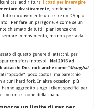
lcuni casi addirittura,
i costi per interagire
mentare drasticamente
, rendendo
l tutto inconveniente utilizzare un DApp o
ento. Per fare un paragone, è come se un
te chiamato da tutti i piani senza che
sta sempre in movimento, ma non porta da
ssato di questo genere di attacchi, per
eppur con sforzi notevoli.
Nel 2016 ad
i attacchi Dos, noti anche come “
Shanghai
ttati “opcode” poco costosi ma parecchio
 alcuni hard fork. In altre occasioni più
 hanno aggredito singoli client specifici per
la sincronizzazione della chain.
imporre un limite di gas per