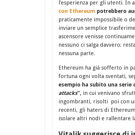
l’esperienza per gli utenti. In a
con Ethereum
potrebbero au
praticamente impossibile o de
inviare un semplice trasferim
ascensore venisse continuamen
nessuno ci salga davvero: re
nessuna parte.
Ethereum ha già sofferto in pa
fortuna ogni volta sventati, s
esempio ha subito una serie d
attacks
“,
in cui venivano sfru
ingombranti, risolti poi con un
recenti, gli haters di Ethereum
isolare altri nodi e rallentare 
Vitalik suggerisce di 