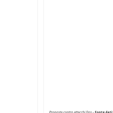
Proposta contro attacchi Dos
–
Fonte dati