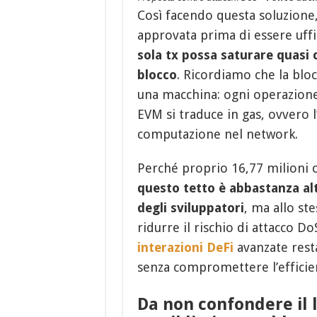
Così facendo questa soluzione,
approvata prima di essere uff
sola tx possa saturare quasi 
blocco
. Ricordiamo che la blo
una macchina: ogni operazion
EVM si traduce in gas, ovvero l
computazione nel network.
Perché proprio 16,77 milioni 
questo tetto è abbastanza alt
degli sviluppatori
, ma allo st
ridurre il rischio di attacco D
interazioni DeFi
avanzate rest
senza compromettere l’efficien
Da non confondere il l