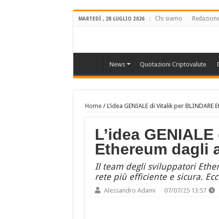
Chi siamo
Redazion
MARTEDÌ , 28 LUGLIO 2026
News
Quotazioni Criptovalute
Home
/
L’idea GENIALE di Vitalik per BLINDARE 
L’idea GENIALE 
Ethereum dagli 
Il team degli sviluppatori Eth
rete più efficiente e sicura. Ecc
Alessandro Adami
07/07/25 13:57