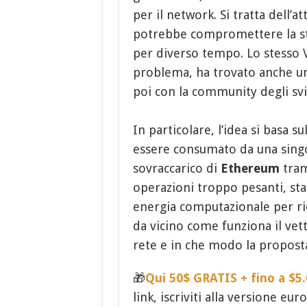
per il network. Si tratta dell’a
potrebbe compromettere la stab
per diverso tempo. Lo stesso Vi
problema, ha trovato anche una
poi con la community degli svi
In particolare, l’idea si basa s
essere consumato da una singol
sovraccarico di
Ethereum
tram
operazioni troppo pesanti, st
energia computazionale per ric
da vicino come funziona il vet
rete e in che modo la proposta
🎁
Qui 50$ GRATIS + fino a $5.0
link, iscriviti alla versione eu