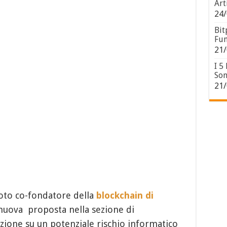
Art
24/
Bit
Fun
21/
I 5
Son
21/
noto co-fondatore della
blockchain di
 nuova proposta nella sezione di
zione su un potenziale rischio informatico