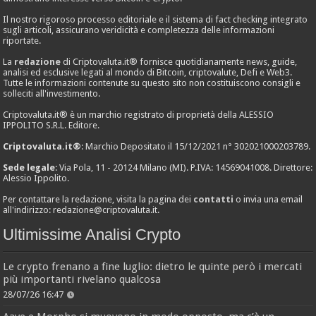
Il nostro rigoroso processo editoriale e il sistema di fact checking integrato
sugli articoli, assicurano veridicità e completezza delle informazioni
riportate.
La
redazione
di Criptovaluta.it® fornisce quotidianamente news, guide,
analisi ed esclusive legati al mondo di Bitcoin, criptovalute, Defi e Web3.
Tutte le informazioni contenute su questo sito non costituiscono consigli e
solleciti all'investimento.
Criptovaluta.it® è un marchio registrato di proprietà della ALESSIO
IPPOLITO S.R.L. Editore.
Criptovaluta.it®
: Marchio Depositato il 15/12/2021 n° 302021000203789.
Sede legale
: Via Pola, 11 - 20124 Milano (MI). P.IVA: 14569041008. Direttore:
Alessio Ippolito.
Per contattare la redazione, visita la pagina dei
contatti
o invia una email
all'indirizzo:
redazione@criptovaluta.it
.
Ultimissime Analisi Crypto
Le crypto frenano a fine luglio: dietro le quinte però i mercati
più importanti rivelano qualcosa
28/07/26 16:47