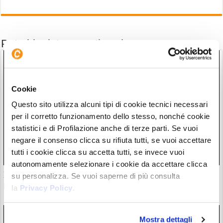
Potrebbe interessarti anche
Cookie
Questo sito utilizza alcuni tipi di cookie tecnici necessari
per il corretto funzionamento dello stesso, nonché cookie
statistici e di Profilazione anche di terze parti. Se vuoi
negare il consenso clicca su rifiuta tutti, se vuoi accettare
tutti i cookie clicca su accetta tutti, se invece vuoi
autonomamente selezionare i cookie da accettare clicca
Il “nuovo Warren Buffett” crolla insieme all’AI. Da marzo
su personalizza. Se vuoi saperne di più consulta
però è ancora leader
la
Privacy Policy
.
28/07/26 20:17
Mostra dettagli