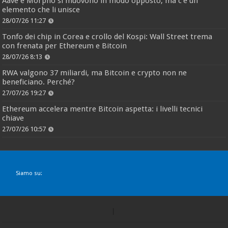
Aave e Morpho si muovono in modo opposto, ma c’è un
elemento che li unisce
28/07/26 11:27
Tonfo dei chip in Corea e crollo del Kospi: Wall Street trema
con frenata per Ethereum e Bitcoin
28/07/26 8:13
RWA valgono 37 miliardi, ma Bitcoin e crypto non ne
beneficiano. Perché?
27/07/26 19:27
Ethereum accelera mentre Bitcoin aspetta: i livelli tecnici
chiave
27/07/26 10:57
Siamo su: