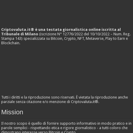
Criptovaluta.it® è una testata giornalistica online iscritta al
Tribunale di Milano
(iscrizione N° 12776/2022 del 10/10/2022 – Num. Reg.
Stampa 143) specializzata su Bitcoin, Crypto, NFT, Metaverse, Play to Earn e
Blockchain.
Tutti i diritti e la riproduzione sono riservati. È vietata la riproduzione anche
parziale senza citazione e/o menzione di Criptovaluta.it®.
Mission
Il nostro scopo è quello di fornire supporto informativo in modo pratico e in
parole semplici - rispettando etica e rigore giornalistico - a tutti coloro che
dimostrano interesse verso Bitcoin e Crypto.