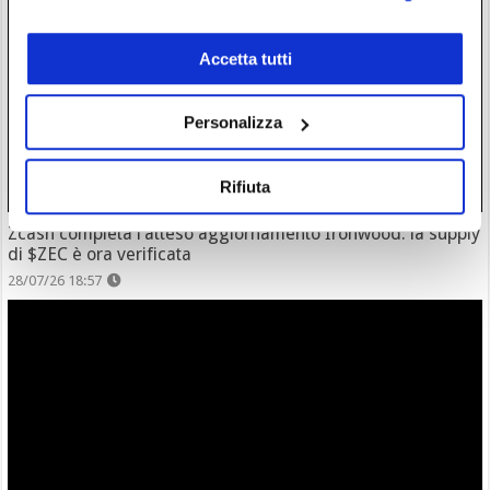
Accetta tutti
Personalizza
Rifiuta
Zcash completa l’atteso aggiornamento Ironwood: la supply
di $ZEC è ora verificata
28/07/26 18:57