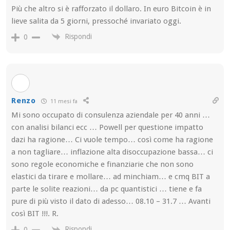
Più che altro si è rafforzato il dollaro. In euro Bitcoin è in
lieve salita da 5 giorni, pressoché invariato oggi.
Rispondi
0
Renzo
11 mesi fa
Mi sono occupato di consulenza aziendale per 40 anni …
con analisi bilanci ecc … Powell per questione impatto
dazi ha ragione… Ci vuole tempo… così come ha ragione
a non tagliare… inflazione alta disoccupazione bassa… ci
sono regole economiche e finanziarie che non sono
elastici da tirare e mollare… ad minchiam… e cmq BIT a
parte le solite reazioni… da pc quantistici … tiene e fa
pure di più visto il dato di adesso… 08.10 – 31.7 … Avanti
così BIT !!!. R.
Rispondi
0