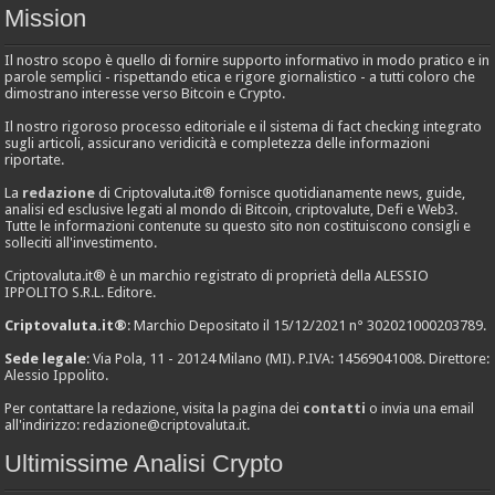
Mission
Il nostro scopo è quello di fornire supporto informativo in modo pratico e in
parole semplici - rispettando etica e rigore giornalistico - a tutti coloro che
dimostrano interesse verso Bitcoin e Crypto.
Il nostro rigoroso processo editoriale e il sistema di fact checking integrato
sugli articoli, assicurano veridicità e completezza delle informazioni
riportate.
La
redazione
di Criptovaluta.it® fornisce quotidianamente news, guide,
analisi ed esclusive legati al mondo di Bitcoin, criptovalute, Defi e Web3.
Tutte le informazioni contenute su questo sito non costituiscono consigli e
solleciti all'investimento.
Criptovaluta.it® è un marchio registrato di proprietà della ALESSIO
IPPOLITO S.R.L. Editore.
Criptovaluta.it®
: Marchio Depositato il 15/12/2021 n° 302021000203789.
Sede legale
: Via Pola, 11 - 20124 Milano (MI). P.IVA: 14569041008. Direttore:
Alessio Ippolito.
Per contattare la redazione, visita la pagina dei
contatti
o invia una email
all'indirizzo:
redazione@criptovaluta.it
.
Ultimissime Analisi Crypto