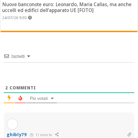
Nuove banconote euro: Leonardo, Maria Callas, ma anche
uccelli ed edifici dell’apparato UE [FOTO]
24/07/26 9:30
Iscriviti
2
COMMENTI
Più votati
ghibly79
11 mesi fa