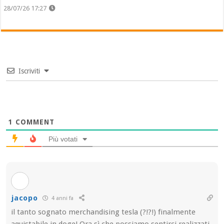
28/07/26 17:27
Iscriviti
1
COMMENT
Più votati
jacopo
4 anni fa
il tanto sognato merchandising tesla (?!?!) finalmente
aquistabile in doge! Ora sì che possiamo sentirci realizzati,