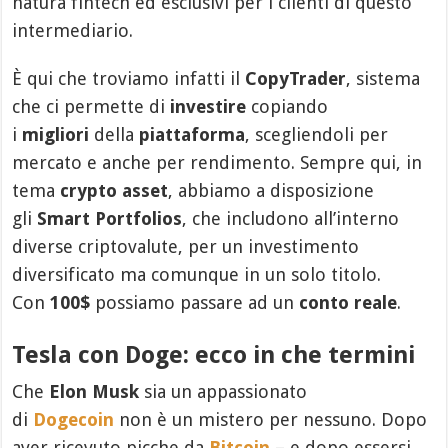
natura fintech ed esclusivi per i clienti di questo
intermediario.
È qui che troviamo infatti il
CopyTrader
, sistema
che ci permette di
investire
copiando
i
migliori
della
piattaforma
, scegliendoli per
mercato e anche per rendimento. Sempre qui, in
tema
crypto asset
, abbiamo a disposizione
gli
Smart Portfolios
, che includono all’interno
diverse criptovalute, per un investimento
diversificato ma comunque in un solo titolo.
Con
100$
possiamo passare ad un
conto reale
.
Tesla con Doge: ecco in che termini
Che
Elon Musk
sia un appassionato
di
Dogecoin
non è un mistero per nessuno. Dopo
aver ricevuto picche da
Bitcoin
– e dopo essersi