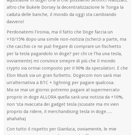
altro che Bukele Dorsey la decentralizzazione le Tonga la
caduta delle banche, il mondo da oggi sta cambiando
davvero!
Perdonatemi l’ironia, ma il fatto che Doge faccia un
+10/15% dopo una simile non-notizia (scherzi a parte, ma
che cacchio ce ne può fregare di comprare un fischietto
per la tesla pagandolo in doge? per chi ce l’ha una tesla,
ovviamente) mi convince smepre di più che il mondo
crypto sia ormai composto per il 90% da speculatori. E che
Elon Musk sia un gran furbetto. Dogecoin non sarà mai
un’alternativa a BTC + lighning per pagare qualcosa.
Ma se mai un giorno potremo pagare al supermercato
proprio in doge ALLORA quella sarà una notizia da +10%,
non ‘sta nvaccata dei gadget tesla (scusate ma mi vien
proprio da ridere, il merchandising tesla in doge….
ahahaha)
Con tutto il rispetto per Gianluca, ovviamente, le mie