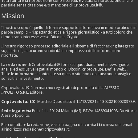
Tutti i diritti e la riproduzione sono riservati. È vietata la riproduzione anche
parziale senza citazione e/o menzione di Criptovaluta.it®.
Mission
Il nostro scopo è quello di fornire supporto informativo in modo pratico e in
parole semplici - rispettando etica e rigore giornalistico - a tutti coloro che
dimostrano interesse verso Bitcoin e Crypto.
Il nostro rigoroso processo editoriale e il sistema di fact checking integrato
sugli articoli, assicurano veridicità e completezza delle informazioni
riportate.
La
redazione
di Criptovaluta.it® fornisce quotidianamente news, guide,
analisi ed esclusive legati al mondo di Bitcoin, criptovalute, Defi e Web3.
Tutte le informazioni contenute su questo sito non costituiscono consigli e
solleciti all'investimento.
Criptovaluta.it® è un marchio registrato di proprietà della ALESSIO
IPPOLITO S.R.L. Editore.
Criptovaluta.it®
: Marchio Depositato il 15/12/2021 n° 302021000203789.
Sede legale
: Via Pola, 11 - 20124 Milano (MI). P.IVA: 14569041008. Direttore:
Alessio Ippolito.
Per contattare la redazione, visita la pagina dei
contatti
o invia una email
all'indirizzo:
redazione@criptovaluta.it
.