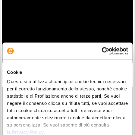
Il “nuovo Warren Buffett” crolla insieme all’AI. Da marzo
Cookie
però è ancora leader
Questo sito utilizza alcuni tipi di cookie tecnici necessari
28/07/26 20:17
per il corretto funzionamento dello stesso, nonché cookie
statistici e di Profilazione anche di terze parti. Se vuoi
negare il consenso clicca su rifiuta tutti, se vuoi accettare
tutti i cookie clicca su accetta tutti, se invece vuoi
autonomamente selezionare i cookie da accettare clicca
su personalizza. Se vuoi saperne di più consulta
la
Privacy Policy
.