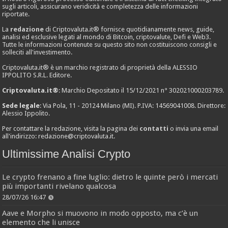
sugli articoli, assicurano veridicità e completezza delle informazioni
riportate.
La
redazione
di Criptovaluta.it® fornisce quotidianamente news, guide,
analisi ed esclusive legati al mondo di Bitcoin, criptovalute, Defi e Web3.
Tutte le informazioni contenute su questo sito non costituiscono consigli e
solleciti all'investimento.
Criptovaluta.it® è un marchio registrato di proprietà della ALESSIO
IPPOLITO S.R.L. Editore.
Criptovaluta.it®
: Marchio Depositato il 15/12/2021 n° 302021000203789.
Sede legale
: Via Pola, 11 - 20124 Milano (MI). P.IVA: 14569041008. Direttore:
Alessio Ippolito.
Per contattare la redazione, visita la pagina dei
contatti
o invia una email
all'indirizzo:
redazione@criptovaluta.it
.
Ultimissime Analisi Crypto
Le crypto frenano a fine luglio: dietro le quinte però i mercati
più importanti rivelano qualcosa
28/07/26 16:47
Aave e Morpho si muovono in modo opposto, ma c’è un
elemento che li unisce