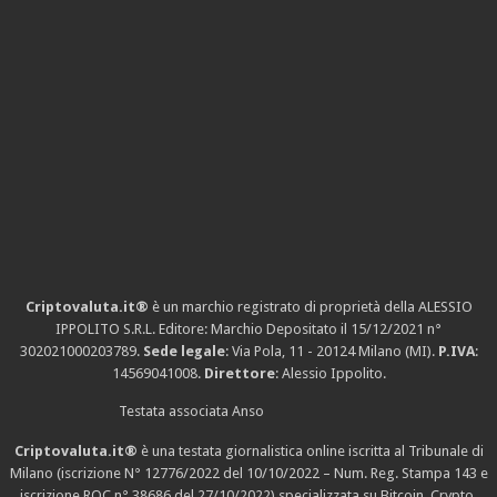
Criptovaluta.it®
è un marchio registrato di proprietà della ALESSIO
IPPOLITO S.R.L. Editore: Marchio Depositato il 15/12/2021
n°
302021000203789
.
Sede legale
: Via Pola, 11 - 20124 Milano (MI).
P.IVA
:
14569041008.
Direttore
: Alessio Ippolito.
Testata associata Anso
Criptovaluta.it®
è una testata giornalistica online iscritta al Tribunale di
Milano (iscrizione N° 12776/2022 del 10/10/2022 – Num. Reg. Stampa 143 e
iscrizione
ROC n° 38686
del 27/10/2022) specializzata su Bitcoin, Crypto,