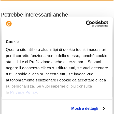
Potrebbe interessarti anche
Cookie
Questo sito utilizza alcuni tipi di cookie tecnici necessari
per il corretto funzionamento dello stesso, nonché cookie
statistici e di Profilazione anche di terze parti. Se vuoi
negare il consenso clicca su rifiuta tutti, se vuoi accettare
tutti i cookie clicca su accetta tutti, se invece vuoi
autonomamente selezionare i cookie da accettare clicca
Zcash completa l’atteso aggiornamento Ironwood: la supply
su personalizza. Se vuoi saperne di più consulta
di $ZEC è ora verificata
la
Privacy Policy
.
28/07/26 18:57
Mostra dettagli