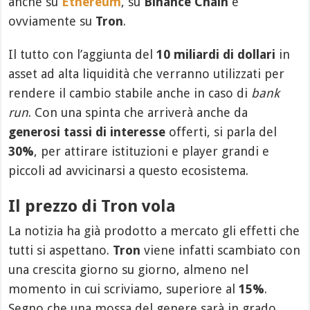
anche su
Ethereum
, su
Binance Chain
e
ovviamente su
Tron
.
Il tutto con l’aggiunta del
10 miliardi di dollari
in
asset ad alta liquidità che verranno utilizzati per
rendere il cambio stabile anche in caso di
bank
run
. Con una spinta che arriverà anche da
generosi tassi di interesse
offerti, si parla del
30%
, per attirare istituzioni e player grandi e
piccoli ad avvicinarsi a questo ecosistema.
Il prezzo di Tron vola
La notizia ha già prodotto a mercato gli effetti che
tutti si aspettano.
Tron
viene infatti scambiato con
una crescita giorno su giorno, almeno nel
momento in cui scriviamo, superiore al
15%
.
Segno che una mossa del genere sarà in grado,