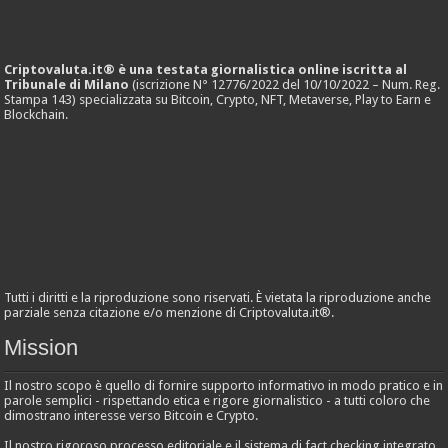
Criptovaluta.it® è una testata giornalistica online iscritta al
Tribunale di Milano
(iscrizione N° 12776/2022 del 10/10/2022 – Num. Reg.
Stampa 143) specializzata su Bitcoin, Crypto, NFT, Metaverse, Play to Earn e
Blockchain.
Tutti i diritti e la riproduzione sono riservati. È vietata la riproduzione anche
parziale senza citazione e/o menzione di Criptovaluta.it®.
Mission
Il nostro scopo è quello di fornire supporto informativo in modo pratico e in
parole semplici - rispettando etica e rigore giornalistico - a tutti coloro che
dimostrano interesse verso Bitcoin e Crypto.
Il nostro rigoroso processo editoriale e il sistema di fact checking integrato