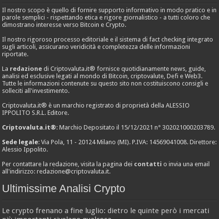
Il nostro scopo è quello di fornire supporto informativo in modo pratico e in
parole semplici - rispettando etica e rigore giornalistico - a tutti coloro che
dimostrano interesse verso Bitcoin e Crypto.
Il nostro rigoroso processo editoriale e il sistema di fact checking integrato
sugli articoli, assicurano veridicità e completezza delle informazioni
riportate.
La
redazione
di Criptovaluta.it® fornisce quotidianamente news, guide,
analisi ed esclusive legati al mondo di Bitcoin, criptovalute, Defi e Web3.
Tutte le informazioni contenute su questo sito non costituiscono consigli e
solleciti all'investimento.
Criptovaluta.it® è un marchio registrato di proprietà della ALESSIO
IPPOLITO S.R.L. Editore.
Criptovaluta.it®
: Marchio Depositato il 15/12/2021 n° 302021000203789.
Sede legale
: Via Pola, 11 - 20124 Milano (MI). P.IVA: 14569041008. Direttore:
Alessio Ippolito.
Per contattare la redazione, visita la pagina dei
contatti
o invia una email
all'indirizzo:
redazione@criptovaluta.it
.
Ultimissime Analisi Crypto
Le crypto frenano a fine luglio: dietro le quinte però i mercati