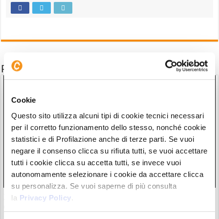
Potrebbe interessarti anche
Cookie
Questo sito utilizza alcuni tipi di cookie tecnici necessari
per il corretto funzionamento dello stesso, nonché cookie
statistici e di Profilazione anche di terze parti. Se vuoi
negare il consenso clicca su rifiuta tutti, se vuoi accettare
tutti i cookie clicca su accetta tutti, se invece vuoi
autonomamente selezionare i cookie da accettare clicca
su personalizza. Se vuoi saperne di più consulta
Zcash completa l’atteso aggiornamento Ironwood: la supply
la
Privacy Policy
.
di $ZEC è ora verificata
28/07/26 18:57