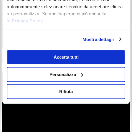
autonomamente selezionare i cookie da accettare clicca
su personalizza. Se vuoi saperne di più consulta
la
Privacy Policy
.
Mostra dettagli
Il “nuovo Warren Buffett” crolla insieme all’AI. Da marzo
Accetta tutti
però è ancora leader
28/07/26 20:17
Personalizza
Rifiuta