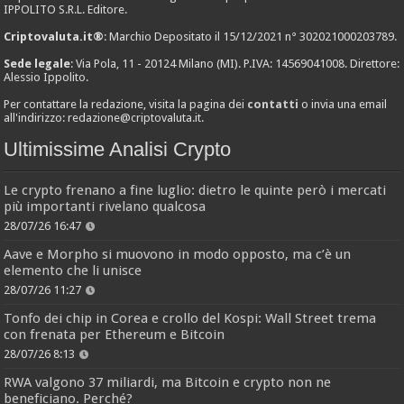
IPPOLITO S.R.L. Editore.
Criptovaluta.it®
: Marchio Depositato il 15/12/2021 n° 302021000203789.
Sede legale
: Via Pola, 11 - 20124 Milano (MI). P.IVA: 14569041008. Direttore:
Alessio Ippolito.
Per contattare la redazione, visita la pagina dei
contatti
o invia una email
all'indirizzo:
redazione@criptovaluta.it
.
Ultimissime Analisi Crypto
Le crypto frenano a fine luglio: dietro le quinte però i mercati
più importanti rivelano qualcosa
28/07/26 16:47
Aave e Morpho si muovono in modo opposto, ma c’è un
elemento che li unisce
28/07/26 11:27
Tonfo dei chip in Corea e crollo del Kospi: Wall Street trema
con frenata per Ethereum e Bitcoin
28/07/26 8:13
RWA valgono 37 miliardi, ma Bitcoin e crypto non ne
beneficiano. Perché?