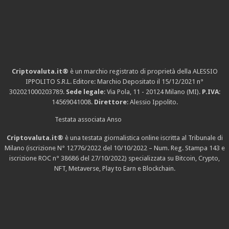
Criptovaluta.it®
è un marchio registrato di proprietà della ALESSIO
IPPOLITO S.R.L. Editore: Marchio Depositato il 15/12/2021
n°
302021000203789
.
Sede legale
: Via Pola, 11 - 20124 Milano (MI).
P.IVA
:
14569041008.
Direttore
: Alessio Ippolito.
Testata associata Anso
Criptovaluta.it®
è una testata giornalistica online iscritta al Tribunale di
Milano (iscrizione N° 12776/2022 del 10/10/2022 – Num. Reg. Stampa 143 e
iscrizione
ROC n° 38686
del 27/10/2022) specializzata su Bitcoin, Crypto,
NFT, Metaverse, Play to Earn e Blockchain.