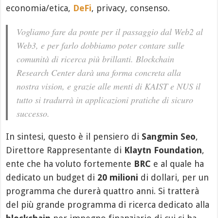
economia/etica,
DeFi
, privacy, consenso.
Vogliamo fare da ponte per il passaggio dal Web2 al
Web3, e per farlo dobbiamo poter contare sulle
comunità di ricerca più brillanti. Blockchain
Research Center darà una forma concreta alla
nostra vision, e grazie alle menti di KAIST e NUS il
tutto si tradurrà in applicazioni pratiche di sicuro
successo.
In sintesi, questo è il pensiero di
Sangmin Seo
,
Direttore Rappresentante di
Klaytn Foundation
,
ente che ha voluto fortemente
BRC
e al quale ha
dedicato un budget di
20 milioni
di dollari, per un
programma che durerà quattro anni. Si tratterà
del più grande programma di ricerca dedicato alla