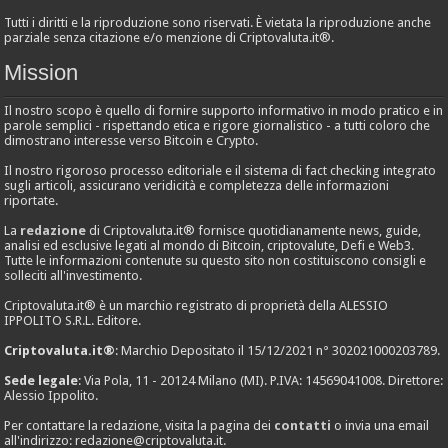
Tutti i diritti e la riproduzione sono riservati. È vietata la riproduzione anche
parziale senza citazione e/o menzione di Criptovaluta.it®.
Mission
Il nostro scopo è quello di fornire supporto informativo in modo pratico e in
parole semplici - rispettando etica e rigore giornalistico - a tutti coloro che
dimostrano interesse verso Bitcoin e Crypto.
Il nostro rigoroso processo editoriale e il sistema di fact checking integrato
sugli articoli, assicurano veridicità e completezza delle informazioni
riportate.
La
redazione
di Criptovaluta.it® fornisce quotidianamente news, guide,
analisi ed esclusive legati al mondo di Bitcoin, criptovalute, Defi e Web3.
Tutte le informazioni contenute su questo sito non costituiscono consigli e
solleciti all'investimento.
Criptovaluta.it® è un marchio registrato di proprietà della ALESSIO
IPPOLITO S.R.L. Editore.
Criptovaluta.it®
: Marchio Depositato il 15/12/2021 n° 302021000203789.
Sede legale
: Via Pola, 11 - 20124 Milano (MI). P.IVA: 14569041008. Direttore:
Alessio Ippolito.
Per contattare la redazione, visita la pagina dei
contatti
o invia una email
all'indirizzo:
redazione@criptovaluta.it
.