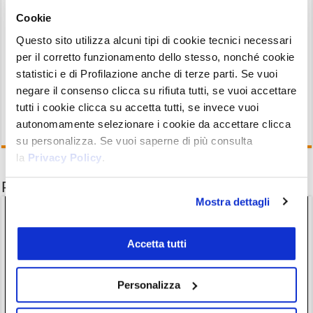
NFT
dedicati ai suoi studenti. Un legame forte,
Cookie
quello tra
criptovalute
e mondo accademico, che
trova nella notizia di oggi una enorme e
Questo sito utilizza alcuni tipi di cookie tecnici necessari
per il corretto funzionamento dello stesso, nonché cookie
significativa conferma.
statistici e di Profilazione anche di terze parti. Se vuoi
negare il consenso clicca su rifiuta tutti, se vuoi accettare
tutti i cookie clicca su accetta tutti, se invece vuoi
autonomamente selezionare i cookie da accettare clicca
su personalizza. Se vuoi saperne di più consulta
la
Privacy Policy
.
Potrebbe interessarti anche
Mostra dettagli
Accetta tutti
Personalizza