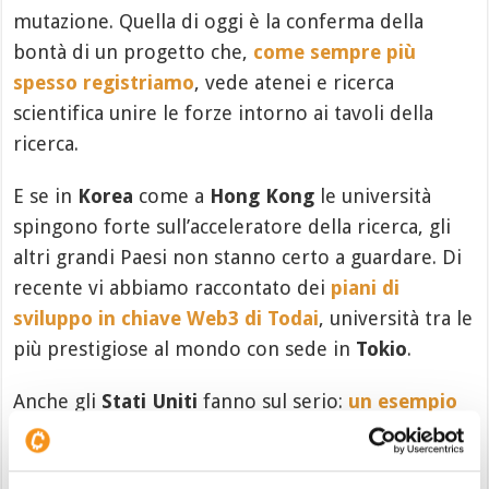
mutazione. Quella di oggi è la conferma della
bontà di un progetto che,
come sempre più
spesso registriamo
, vede atenei e ricerca
scientifica unire le forze intorno ai tavoli della
ricerca.
E se in
Korea
come a
Hong Kong
le università
spingono forte sull’acceleratore della ricerca, gli
altri grandi Paesi non stanno certo a guardare. Di
recente vi abbiamo raccontato dei
piani di
sviluppo in chiave Web3 di Todai
, università tra le
più prestigiose al mondo con sede in
Tokio
.
Anche gli
Stati Uniti
fanno sul serio:
un esempio
significativo ci arriva dall’università della
Pennsylvania
che integra l’offerta formativa con