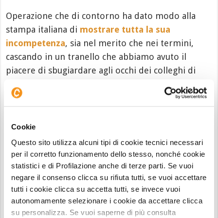
Operazione che di contorno ha dato modo alla
stampa italiana di
mostrare tutta la sua
incompetenza
, sia nel merito che nei termini,
cascando in un tranello che abbiamo avuto il
piacere di sbugiardare agli occhi dei colleghi di
tutto il mondo.
Operazione che, sin dal principio,
aveva fatto da
assist al solito attacco-marchetta da parte di
Cookie
Greenpeace
che vedeva in quel
99 e passa%
la
Questo sito utilizza alcuni tipi di cookie tecnici necessari
risoluzione ai problemi ambientali del mondo, e
per il corretto funzionamento dello stesso, nonché cookie
insieme il grimaldello su cui punzecchiare
Bitcoin
statistici e di Profilazione anche di terze parti. Se vuoi
agli occhi dell’opinione pubblica.
negare il consenso clicca su rifiuta tutti, se vuoi accettare
tutti i cookie clicca su accetta tutti, se invece vuoi
Se
Change the Code
prima
sembrava
il biglietto
autonomamente selezionare i cookie da accettare clicca
di ingresso nel sistema per
Ethereum
, la notizia di
su personalizza. Se vuoi saperne di più consulta