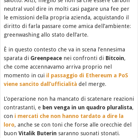
salotto. Anzi, meglio se non sa che essere carbon
neutral vuol dire in molti casi pagare una fee per
le emissioni della propria azienda, acquistando il
diritto di farla passare come amica dell’ambiente:
greenwashing allo stato dell’arte.
È in questo contesto che va in scena l’ennesima
sparata di
Greenpeace
nei confronti di
Bitcoin
,
che come accennavamo arriva proprio nel
momento in cui
il passaggio di Ethereum a PoS
viene sancito dall’ufficialità
del merge.
L’operazione non ha mancato di scatenare reazioni
contrastanti, e
ben venga in un quadro pluralista
,
con
i mercati che non hanno tardato a dire la
loro
, anche se con toni che forse alle orecchie del
buon
Vitalik Buterin
saranno suonati stonati.