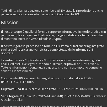
Tutti i diritti e la riproduzione sono riservati. È vietata la riproduzione anche
parziale senza citazione e/o menzione di Criptovaluta.it®.
Mission
Il nostro scopo è quello di fornire supporto informativo in modo pratico e in
parole semplici - rispettando etica e rigore giornalistico - a tutti coloro che
dimostrano interesse verso Bitcoin e Crypto.
Il nostro rigoroso processo editoriale e il sistema di fact checking integrato
sugli articoli, assicurano veridicità e completezza delle informazioni
riportate.
La
redazione
di Criptovaluta.it® fornisce quotidianamente news, guide,
analisi ed esclusive legati al mondo di Bitcoin, criptovalute, Defi e Web3.
Tutte le informazioni contenute su questo sito non costituiscono consigli e
solleciti all'investimento.
Criptovaluta.it® è un marchio registrato di proprietà della ALESSIO
IPPOLITO S.R.L. Editore.
Criptovaluta.it®
: Marchio Depositato il 15/12/2021 n° 302021000203789.
Sede legale
: Via Pola, 11 - 20124 Milano (MI). P.IVA: 14569041008. Direttore:
Alessio Ippolito.
Per contattare la redazione, visita la pagina dei
contatti
o invia una email