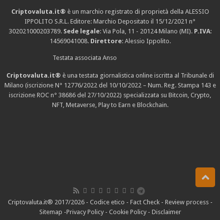
Criptovaluta.it®
è un marchio registrato di proprietà della ALESSIO
IPPOLITO S.R.L. Editore: Marchio Depositato il 15/12/2021
n°
302021000203789
.
Sede legale
: Via Pola, 11 - 20124 Milano (MI).
P.IVA
:
14569041008.
Direttore
: Alessio Ippolito.
Testata associata Anso
Criptovaluta.it®
è una testata giornalistica online iscritta al Tribunale di
Milano (iscrizione N° 12776/2022 del 10/10/2022 – Num. Reg. Stampa 143 e
iscrizione
ROC n° 38686
del 27/10/2022) specializzata su Bitcoin, Crypto,
NFT, Metaverse, Play to Earn e Blockchain.
Criptovaluta.it® 2017/2026 -
Codice etico
-
Fact Check
-
Review process
-
Sitemap
-
Privacy Policy
-
Cookie Policy
-
Disclaimer