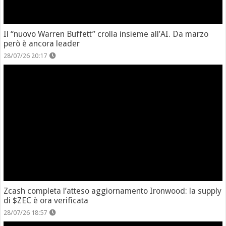
Il “nuovo Warren Buffett” crolla insieme all’AI. Da marzo
però è ancora leader
28/07/26 20:17
Zcash completa l’atteso aggiornamento Ironwood: la supply
di $ZEC è ora verificata
28/07/26 18:57