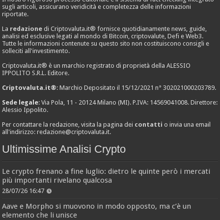
sugli articoli, assicurano veridicità e completezza delle informazioni
riportate.
La
redazione
di Criptovaluta.it® fornisce quotidianamente news, guide,
analisi ed esclusive legati al mondo di Bitcoin, criptovalute, Defi e Web3.
Tutte le informazioni contenute su questo sito non costituiscono consigli e
solleciti all'investimento.
Criptovaluta.it® è un marchio registrato di proprietà della ALESSIO
IPPOLITO S.R.L. Editore.
Criptovaluta.it®
: Marchio Depositato il 15/12/2021 n° 302021000203789.
Sede legale
: Via Pola, 11 - 20124 Milano (MI). P.IVA: 14569041008. Direttore:
Alessio Ippolito.
Per contattare la redazione, visita la pagina dei
contatti
o invia una email
all'indirizzo:
redazione@criptovaluta.it
.
Ultimissime Analisi Crypto
Le crypto frenano a fine luglio: dietro le quinte però i mercati
più importanti rivelano qualcosa
28/07/26 16:47
Aave e Morpho si muovono in modo opposto, ma c’è un
elemento che li unisce