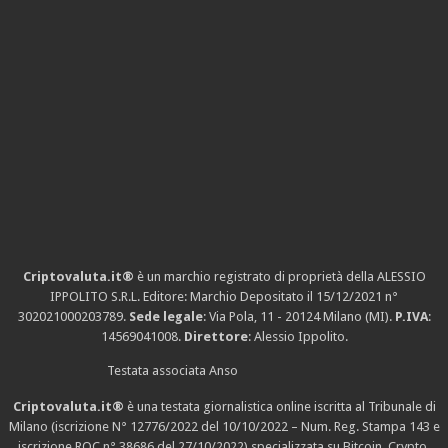
Criptovaluta.it®
è un marchio registrato di proprietà della ALESSIO
IPPOLITO S.R.L. Editore: Marchio Depositato il 15/12/2021
n°
302021000203789
.
Sede legale
: Via Pola, 11 - 20124 Milano (MI).
P.IVA
:
14569041008.
Direttore
: Alessio Ippolito.
Testata associata Anso
Criptovaluta.it®
è una testata giornalistica online iscritta al Tribunale di
Milano (iscrizione N° 12776/2022 del 10/10/2022 – Num. Reg. Stampa 143 e
iscrizione
ROC n° 38686
del 27/10/2022) specializzata su Bitcoin, Crypto,