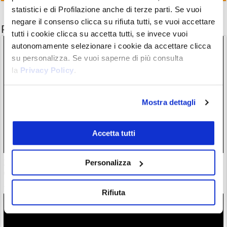
statistici e di Profilazione anche di terze parti. Se vuoi
negare il consenso clicca su rifiuta tutti, se vuoi accettare
Potrebbe interessarti anche
tutti i cookie clicca su accetta tutti, se invece vuoi
autonomamente selezionare i cookie da accettare clicca
su personalizza. Se vuoi saperne di più consulta
la
Privacy Policy
.
Mostra dettagli
Accetta tutti
Zcash completa l’atteso aggiornamento Ironwood: la supply
Personalizza
di $ZEC è ora verificata
28/07/26 18:57
Rifiuta