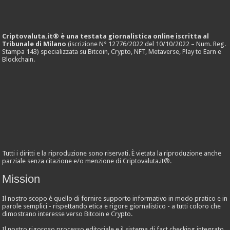
Criptovaluta.it® è una testata giornalistica online iscritta al
Tribunale di Milano
(iscrizione N° 12776/2022 del 10/10/2022 – Num. Reg.
Stampa 143) specializzata su Bitcoin, Crypto, NFT, Metaverse, Play to Earn e
Blockchain.
Tutti i diritti e la riproduzione sono riservati. È vietata la riproduzione anche
parziale senza citazione e/o menzione di Criptovaluta.it®.
Mission
Il nostro scopo è quello di fornire supporto informativo in modo pratico e in
parole semplici - rispettando etica e rigore giornalistico - a tutti coloro che
dimostrano interesse verso Bitcoin e Crypto.
Il nostro rigoroso processo editoriale e il sistema di fact checking integrato