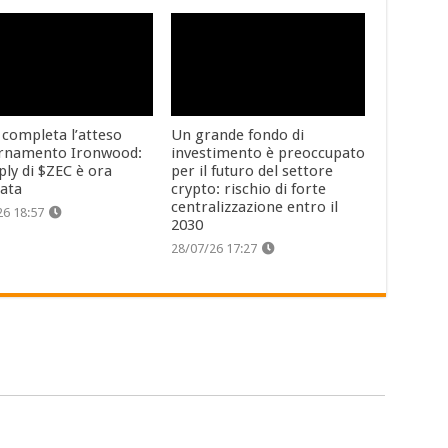
 completa l’atteso
Un grande fondo di
rnamento Ironwood:
investimento è preoccupato
ply di $ZEC è ora
per il futuro del settore
cata
crypto: rischio di forte
centralizzazione entro il
26 18:57
2030
28/07/26 17:27