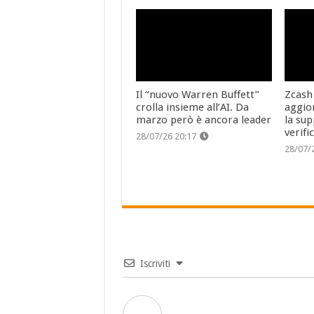
Il “nuovo Warren Buffett”
Zcash
crolla insieme all’AI. Da
aggio
marzo però è ancora leader
la sup
verifi
28/07/26 20:17
28/07/
Iscriviti