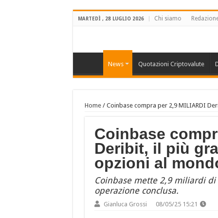
Chi siamo
Redazion
MARTEDÌ , 28 LUGLIO 2026
News
Quotazioni Criptovalute
D
Home
/
Coinbase compra per 2,9 MILIARDI Derib
Coinbase compra
Deribit, il più 
opzioni al mond
Coinbase mette 2,9 miliardi di 
operazione conclusa.
Gianluca Grossi
08/05/25 15:21