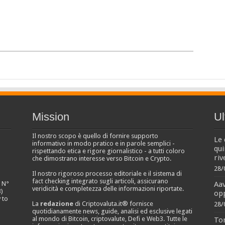
Mission
Ul
Il nostro scopo è quello di fornire supporto
Le 
informativo in modo pratico e in parole semplici -
qui
rispettando etica e rigore giornalistico - a tutti coloro
riv
che dimostrano interesse verso Bitcoin e Crypto.
28/
Il nostro rigoroso processo editoriale e il sistema di
fact checking integrato sugli articoli, assicurano
Aa
e N°
veridicità e completezza delle informazioni riportate.
)
opp
 to
La
redazione
di Criptovaluta.it® fornisce
28/
quotidianamente news, guide, analisi ed esclusive legati
al mondo di Bitcoin, criptovalute, Defi e Web3. Tutte le
Ton