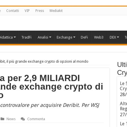
e
Contatti
VIP
Press
Mediakit
idattica
TradFi
Analisi
Exchange
DeFi
Web3
DEX
T
it, il più grande exchange crypto di opzioni al mondo
Ult
Cry
 per 2,9 MILIARDI
Le 
grande exchange crypto di
Cry
o
28/
Alt
controvalore per acquisire Deribit. Per WSJ
Reg
27/
News
Commenta
Le 