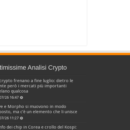
timissime Analisi Crypto
crypto frenano a fine luglio: dietro le
nte però i mercati più importanti
elano qualcosa
07/26 16:47
ve e Morpho si muovono in modo
osto, ma c’è un elemento che li unisce
07/26 11:27
fo dei chip in Corea e crollo del Kospi: