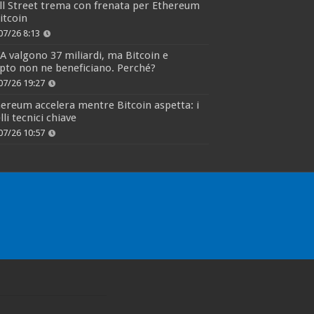
l Street trema con frenata per Ethereum
itcoin
07/26 8:13
 valgono 37 miliardi, ma Bitcoin e
pto non ne beneficiano. Perché?
07/26 19:27
ereum accelera mentre Bitcoin aspetta: i
elli tecnici chiave
07/26 10:57