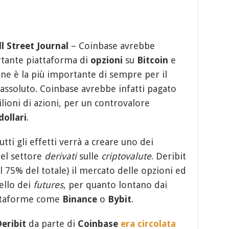
l Street Journal
– Coinbase avrebbe
ortante piattaforma di
opzioni
su
Bitcoin
e
one è la più importante di sempre per il
assoluto. Coinbase avrebbe infatti pagato
ilioni di azioni, per un controvalore
dollari
.
tti gli effetti verrà a creare uno dei
el settore
derivati
sulle
criptovalute
. Deribit
l 75% del totale) il mercato delle opzioni ed
ello dei
futures
, per quanto lontano dai
attaforme come
Binance
o
Bybit
.
eribit
da parte di
Coinbase
era circolata