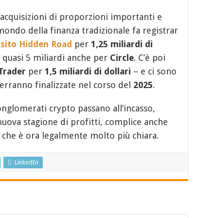
acquisizioni di proporzioni importanti e
mondo della finanza tradizionale fa registrar
isito Hidden Road
per
1,25 miliardi di
a quasi 5 miliardi anche per
Circle
. C’è poi
Trader
per
1,5 miliardi di dollari
– e ci sono
verranno finalizzate nel corso del
2025
.
onglomerati crypto passano all’incasso,
nuova stagione di profitti, complice anche
i che è ora legalmente molto più chiara.
LinkedIn