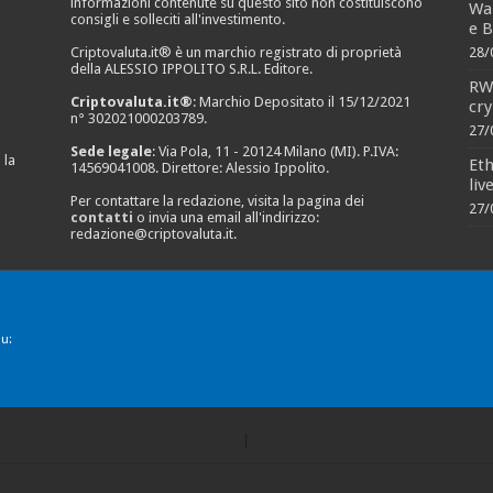
informazioni contenute su questo sito non costituiscono
Wal
consigli e solleciti all'investimento.
e B
Criptovaluta.it® è un marchio registrato di proprietà
28/
della ALESSIO IPPOLITO S.R.L. Editore.
RWA
Criptovaluta.it®
: Marchio Depositato il 15/12/2021
cry
n° 302021000203789.
27/
Sede legale
: Via Pola, 11 - 20124 Milano (MI). P.IVA:
 la
Eth
14569041008. Direttore: Alessio Ippolito.
liv
Per contattare la redazione, visita la pagina dei
27/
contatti
o invia una email all'indirizzo:
redazione@criptovaluta.it
.
u: