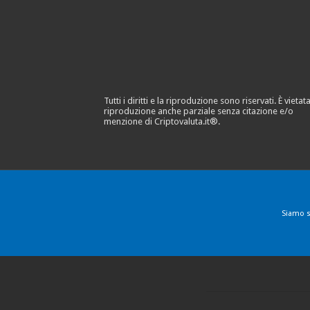
Tutti i diritti e la riproduzione sono riservati. È vietata
riproduzione anche parziale senza citazione e/o
menzione di Criptovaluta.it®.
Siamo s