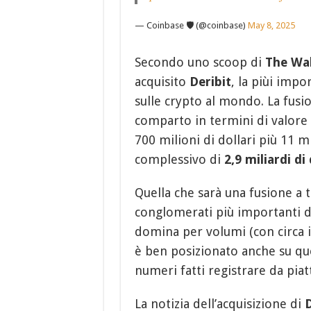
— Coinbase 🛡️ (@coinbase)
May 8, 2025
Secondo uno scoop di
The Wal
acquisito
Deribit
, la piùi imp
sulle crypto al mondo. La fusi
comparto in termini di valore 
700 milioni di dollari più 11 m
complessivo di
2,9 miliardi di 
Quella che sarà una fusione a tu
conglomerati più importanti d
domina per volumi (con circa i
è ben posizionato anche su qu
numeri fatti registrare da pi
La notizia dell’acquisizione di
D