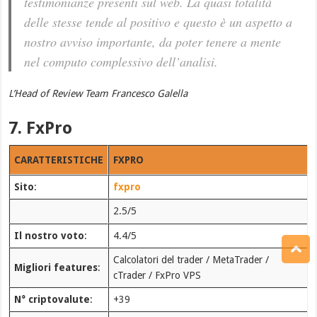
testimonianze presenti sul web. La quasi totalità
delle stesse tende al positivo e questo è un aspetto a
nostro avviso importante, da poter tenere a mente
nel computo complessivo dell’analisi.
L’Head of Review Team Francesco Galella
7. FxPro
CARATTERISTICHE
FXPRO
Sito
:
fxpro
2.5/5
Il nostro voto
:
4.4/5
Calcolatori del trader / MetaTrader /
Migliori features
:
cTrader / FxPro VPS
N° criptovalute
:
+39