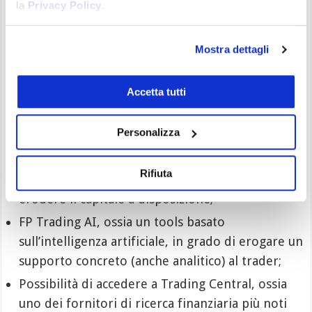
la
Privacy Policy
.
1,5 milioni di dollari (solo per conti risultati
idonei);
Mostra dettagli
Più piattaforme operative per poter accedere al
mercato (puoi investire con MT, sia nella
Accetta tutti
versione 4 che nella versione 5, con cTrader ed
anche tramite smartphone);
Personalizza
Spread esigui, che possono partire anche da 0,0
pip e che ti permettono di focalizzare
Rifiuta
l’attenzione su ciò che conta davvero, senza
erodere il capitale a disposizione;
FP Trading AI, ossia un tools basato
sull’intelligenza artificiale, in grado di erogare un
supporto concreto (anche analitico) al trader;
Possibilità di accedere a Trading Central, ossia
uno dei fornitori di ricerca finanziaria più noti