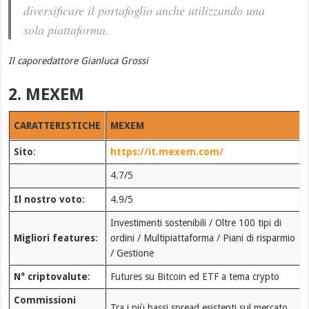
diversificare il portafoglio anche utilizzando una
sola piattaforma.
Il caporedattore Gianluca Grossi
2. MEXEM
CARATTERISTICHE
MEXEM
Sito
:
https://it.mexem.com/
4.7/5
Il nostro voto
:
4.9/5
Investimenti sostenibili / Oltre 100 tipi di
Migliori features
:
ordini / Multipiattaforma / Piani di risparmio
/ Gestione
N° criptovalute
:
Futures su Bitcoin ed ETF a tema crypto
Commissioni
Tra i più bassi spread esistenti sul mercato