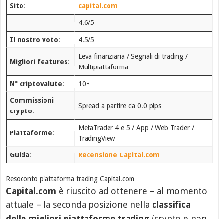
Sito
:
capital.com
4.6/5
Il nostro voto
:
4.5/5
Leva finanziaria / Segnali di trading /
Migliori features
:
Multipiattaforma
N° criptovalute
:
10+
Commissioni
Spread a partire da 0.0 pips
crypto
:
MetaTrader 4 e 5 / App / Web Trader /
Piattaforme
:
TradingView
Guida
:
Recensione Capital.com
Resoconto piattaforma trading Capital.com
Capital.com
è riuscito ad ottenere – al momento
attuale – la seconda posizione nella
classifica
delle migliori piattaforme trading
(crypto e non