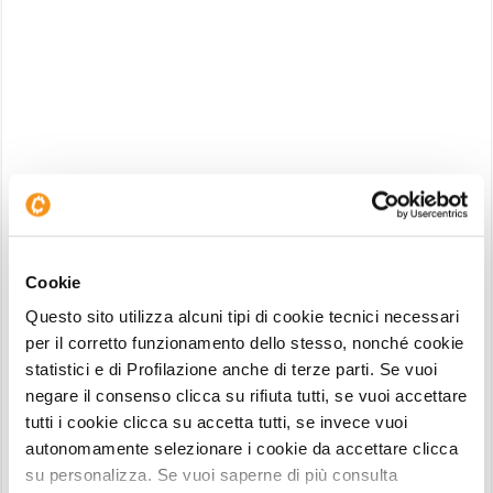
FP Trading – migliori piattaforme trading
Perché scegliere FP Trading come migliore
piattaforma trading online:
Cookie
Possibilità di operare con un broker con alti
Questo sito utilizza alcuni tipi di cookie tecnici necessari
livelli di trasparenza e con una chiara struttura
per il corretto funzionamento dello stesso, nonché cookie
normativa (troviamo la supervisione di FSA,
statistici e di Profilazione anche di terze parti. Se vuoi
FSRA, FSCA e FSC);
negare il consenso clicca su rifiuta tutti, se vuoi accettare
tutti i cookie clicca su accetta tutti, se invece vuoi
Per garantire la massima tutela agli utenti
autonomamente selezionare i cookie da accettare clicca
registrati, FP Trading mantiene una copertura
su personalizza. Se vuoi saperne di più consulta
assicurativa per i clienti fino ad un massimo di