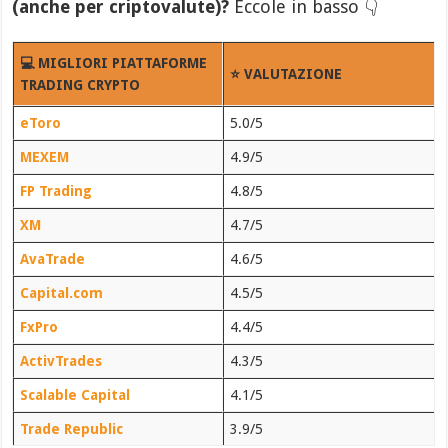
(anche per criptovalute)?
Eccole in basso 👇
💻 MIGLIORI PIATTAFORME
⭐ VALUTAZIONE
TRADING CRYPTO
eToro
5.0/5
MEXEM
4.9/5
FP Trading
4.8/5
XM
4.7/5
AvaTrade
4.6/5
Capital.com
4.5/5
FxPro
4.4/5
ActivTrades
4.3/5
Scalable Capital
4.1/5
Trade Republic
3.9/5