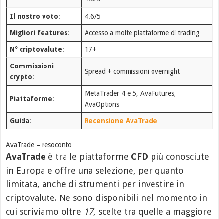
Il nostro voto
:
4.6/5
Migliori features
:
Accesso a molte piattaforme di trading
N° criptovalute
:
17+
Commissioni
Spread + commissioni overnight
crypto
:
MetaTrader 4 e 5, AvaFutures,
Piattaforme
:
AvaOptions
Guida
:
Recensione AvaTrade
AvaTrade
–
resoconto
AvaTrade
è tra le piattaforme
CFD
più conosciute
in Europa e offre una selezione, per quanto
limitata, anche di strumenti per investire in
criptovalute. Ne sono disponibili nel momento in
cui scriviamo oltre
17
, scelte tra quelle a maggiore