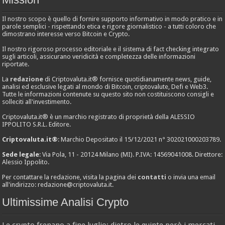
Il nostro scopo è quello di fornire supporto informativo in modo pratico e in
parole semplici - rispettando etica e rigore giornalistico - a tutti coloro che
dimostrano interesse verso Bitcoin e Crypto.
Il nostro rigoroso processo editoriale e il sistema di fact checking integrato
sugli articoli, assicurano veridicità e completezza delle informazioni
riportate.
La
redazione
di Criptovaluta.it® fornisce quotidianamente news, guide,
analisi ed esclusive legati al mondo di Bitcoin, criptovalute, Defi e Web3.
Tutte le informazioni contenute su questo sito non costituiscono consigli e
solleciti all'investimento.
Criptovaluta.it® è un marchio registrato di proprietà della ALESSIO
IPPOLITO S.R.L. Editore.
Criptovaluta.it®
: Marchio Depositato il 15/12/2021 n° 302021000203789.
Sede legale
: Via Pola, 11 - 20124 Milano (MI). P.IVA: 14569041008. Direttore:
Alessio Ippolito.
Per contattare la redazione, visita la pagina dei
contatti
o invia una email
all'indirizzo:
redazione@criptovaluta.it
.
Ultimissime Analisi Crypto
Le crypto frenano a fine luglio: dietro le quinte però i mercati