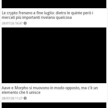
Le crypto frenano a fine luglio: dietro le quinte però i
mercati più importanti rivelano qualcosa
28/07/26 16:47
Aave e Morpho si muovono in modo opposto, ma c’è un
elemento che li unisce
28/07/26 11:27