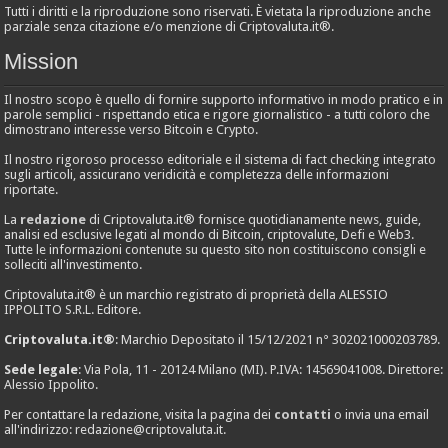
Tutti i diritti e la riproduzione sono riservati. È vietata la riproduzione anche
parziale senza citazione e/o menzione di Criptovaluta.it®.
Mission
Il nostro scopo è quello di fornire supporto informativo in modo pratico e in
parole semplici - rispettando etica e rigore giornalistico - a tutti coloro che
dimostrano interesse verso Bitcoin e Crypto.
Il nostro rigoroso processo editoriale e il sistema di fact checking integrato
sugli articoli, assicurano veridicità e completezza delle informazioni
riportate.
La
redazione
di Criptovaluta.it® fornisce quotidianamente news, guide,
analisi ed esclusive legati al mondo di Bitcoin, criptovalute, Defi e Web3.
Tutte le informazioni contenute su questo sito non costituiscono consigli e
solleciti all'investimento.
Criptovaluta.it® è un marchio registrato di proprietà della ALESSIO
IPPOLITO S.R.L. Editore.
Criptovaluta.it®
: Marchio Depositato il 15/12/2021 n° 302021000203789.
Sede legale
: Via Pola, 11 - 20124 Milano (MI). P.IVA: 14569041008. Direttore:
Alessio Ippolito.
Per contattare la redazione, visita la pagina dei
contatti
o invia una email
all'indirizzo:
redazione@criptovaluta.it
.