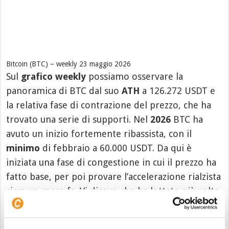
Bitcoin (BTC) – weekly 23 maggio 2026
Sul
grafico weekly
possiamo osservare la
panoramica di BTC dal suo
ATH
a 126.272 USDT e
la relativa fase di contrazione del prezzo, che ha
trovato una serie di supporti. Nel
2026
BTC ha
avuto un inizio fortemente ribassista, con il
minimo
di febbraio a 60.000 USDT. Da qui è
iniziata una fase di congestione in cui il prezzo ha
fatto base, per poi provare l’accelerazione rialzista
circa un mese fa. Vi dicevo che ha lottato più volte
sulla
resistenza
dei 79.000 USDT, dove ha anche
chiuso sopra due settimane fa. Tuttavia adesso si