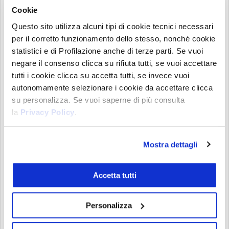
trova in fase di ritracciamento sotto questo livello.
Cookie
Questo sito utilizza alcuni tipi di cookie tecnici necessari
I livelli di supporto di BTC
per il corretto funzionamento dello stesso, nonché cookie
Come abbiamo visto in precedenza, il vettore che
statistici e di Profilazione anche di terze parti. Se vuoi
adesso va considerato è quello che va dal minimo
negare il consenso clicca su rifiuta tutti, se vuoi accettare
tutti i cookie clicca su accetta tutti, se invece vuoi
di febbraio sino al massimo degli 82.478 USDT. Da
autonomamente selezionare i cookie da accettare clicca
questo vettore si ricavano i
due livelli d
i
supporto
su personalizza. Se vuoi saperne di più consulta
vettoriale tramite l’uso dei ritracciamenti di
la
Privacy Policy
.
Fibonacci:
Mostra dettagli
Il primo che passa a
74.000 USDT
e corrisponde
al 38,2% del vettore
Accetta tutti
Il supporto principale si trova in area
71.200
USDT
e corrisponde al 50%
Personalizza
Nella parte inferiore del grafico abbiamo il setup